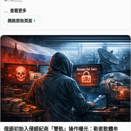
19K
22
查看更多
開啟原始頁面
俄語初始入侵經紀商「雙軌」操作曝光：勒索軟體牟