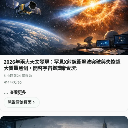
2026年兩大天文發現：罕見X射線衝擊波突破與失控超
大質量黑洞，開啓宇宙鑑識新紀元
6 小時前
24 個來源
14K
90
查看更多
開啟原始頁面