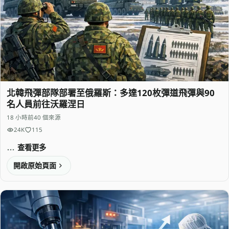
北韓飛彈部隊部署至俄羅斯：多達120枚彈道飛彈與90
名人員前往沃羅涅日
18 小時前
40 個來源
24K
115
查看更多
開啟原始頁面