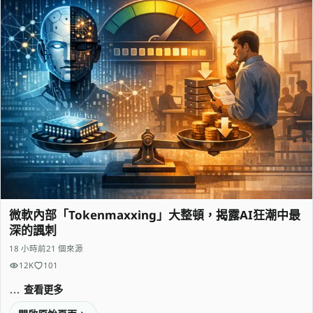
微軟內部「Tokenmaxxing」大整頓，揭露AI狂潮中最
深的諷刺
18 小時前
21 個來源
12K
101
查看更多