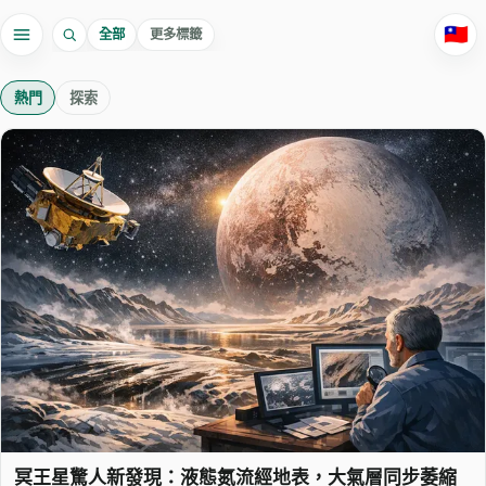
🇹🇼
全部
更多標籤
熱門
熱門
探索
冥王星驚人新發現：液態氮流經地表，大氣層同步萎縮