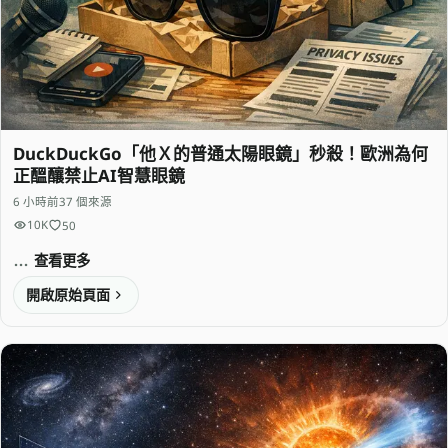
DuckDuckGo「他Ｘ的普通太陽眼鏡」秒殺！歐洲為何
正醞釀禁止AI智慧眼鏡
6 小時前
37 個來源
10K
50
查看更多
開啟原始頁面