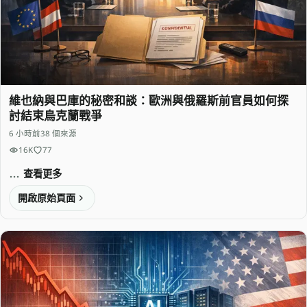
維也納與巴庫的秘密和談：歐洲與俄羅斯前官員如何探
討結束烏克蘭戰爭
6 小時前
38 個來源
16K
77
查看更多
開啟原始頁面