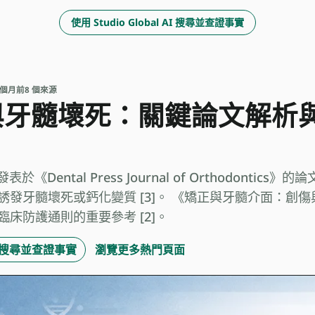
使用 Studio Global AI 搜尋並查證事實
 2 個月前
8 個來源
與牙髓壞死：關鍵論文解析
co 發表於《Dental Press Journal of Orthodont
誘發牙髓壞死或鈣化變質 [3]。 《矯正與牙髓介面：創
床防護通則的重要參考 [2]。
 AI 搜尋並查證事實
瀏覽更多熱門頁面