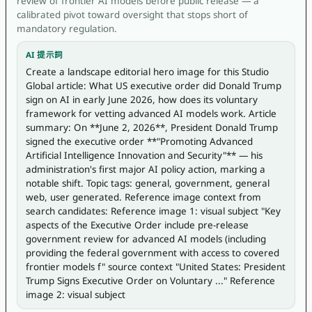
review of frontier AI models before public release — a
calibrated pivot toward oversight that stops short of
mandatory regulation.
AI 提示詞
Create a landscape editorial hero image for this Studio 
Global article: What US executive order did Donald Trump 
sign on AI in early June 2026, how does its voluntary 
framework for vetting advanced AI models work. Article 
summary: On **June 2, 2026**, President Donald Trump 
signed the executive order **"Promoting Advanced 
Artificial Intelligence Innovation and Security"** — his 
administration's first major AI policy action, marking a 
notable shift. Topic tags: general, government, general 
web, user generated. Reference image context from 
search candidates: Reference image 1: visual subject "Key 
aspects of the Executive Order include pre-release 
government review for advanced AI models (including 
providing the federal government with access to covered 
frontier models f" source context "United States: President 
Trump Signs Executive Order on Voluntary ..." Reference 
image 2: visual subject