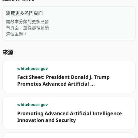
瀏覽更多熱門頁面
開啟本分類的更多已發
布頁面，並從那裡延續
這個主題。
來源
whitehouse.gov
Fact Sheet: President Donald J. Trump
Promotes Advanced Artificial ...
whitehouse.gov
Promoting Advanced Artificial Intelligence
Innovation and Security