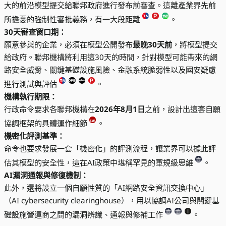
大的前沿模型提交給聯邦政府進行發布前審查。這離產業界先前
所擔憂的強制性審批義務，有一大段距離
。
30天審查窗口期：
願意參與的企業，必須在模型公開發布
最晚30天前
，將模型提交
給政府。聯邦機構將利用這30天的時間，針對模型可能帶來的網
路安全威脅、關鍵基礎設施風險、金融系統脆弱性以及國安疑慮
進行測試與評估
。
機構執行期限：
行政命令要求各聯邦機構在
2026年8月1日
之前，設計出這套自願
協調框架的具體運作細節
。
機密化評測基準：
命令也要求發展一套「機密化」的評測流程，讓業界可以據此評
估其模型的安全性，這在AI政策中堪稱罕見的軍規級思維
。
AI漏洞通報與修復機制：
此外，還將設立一個自願性質的「AI網路安全資訊交換中心」
（AI cybersecurity clearinghouse），用以協調AI公司與關鍵基
礎設施營運商之間的漏洞辨識、通報與修補工作
。