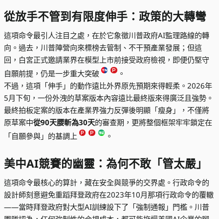
從放手不管到有限度伸手：政策的大轉彎
這項命令最引人注目之處，在於它象徵川普政府AI監理路線的轉
向。過去，川普陣營向來標榜去管制、不干預產業發展；但這
回，白宮正式邀請業界在模型上市前接受政府檢視，即便仍堅守
自願前提，仍是一步重大突破
。
不過，這項「伸手」的動作遠比外界原先預期來得輕柔。2026年
5月下旬，一份外洩的草案版本內容遠比最終版來得廣泛且強勢。
最終拍板定案的版本在產業界強力反彈後明顯「瘦身」，不僅將
原草案中
從90天腰斬為30天
的審查期，更將整個框架牢牢鎖定在
「自願參與」的基調上
。
美中AI競賽的幽靈：為何不敢「管太嚴」
這項命令最核心的算計，藏在安全與競爭的交界處。行政命令的
設計師刻意避免重蹈拜登政府在2023年10月那項行政命令的覆轍
——當時拜登政府對大型AI訓練設下了「強制通報」門檻。川普