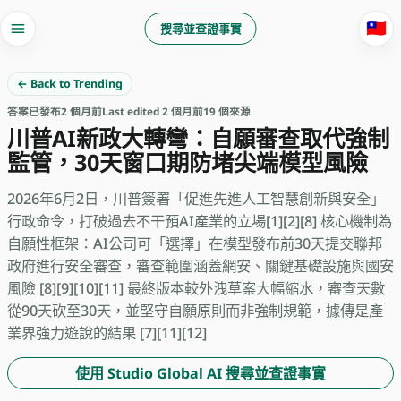
🇹🇼
搜尋並查證事實
← Back to Trending
答案
已發布
2 個月前
Last edited 2 個月前
19 個來源
川普AI新政大轉彎：自願審查取代強制
監管，30天窗口期防堵尖端模型風險
2026年6月2日，川普簽署「促進先進人工智慧創新與安全」
行政命令，打破過去不干預AI產業的立場[1][2][8] 核心機制為
自願性框架：AI公司可「選擇」在模型發布前30天提交聯邦
政府進行安全審查，審查範圍涵蓋網安、關鍵基礎設施與國安
風險 [8][9][10][11] 最終版本較外洩草案大幅縮水，審查天數
從90天砍至30天，並堅守自願原則而非強制規範，據傳是產
業界強力遊說的結果 [7][11][12]
使用 Studio Global AI 搜尋並查證事實