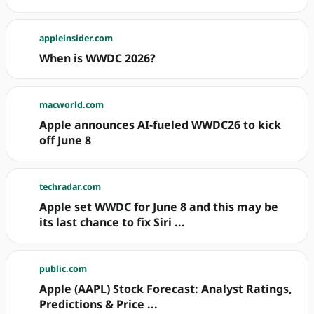
appleinsider.com
When is WWDC 2026?
macworld.com
Apple announces AI-fueled WWDC26 to kick
off June 8
techradar.com
Apple set WWDC for June 8 and this may be
its last chance to fix Siri ...
public.com
Apple (AAPL) Stock Forecast: Analyst Ratings,
Predictions & Price ...