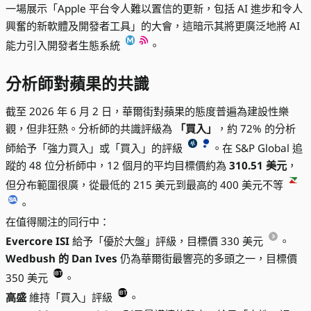
一場展示「Apple 平台令人難以置信的更新，包括 AI 進步和令人
興奮的新軟體及開發者工具」的大會，這暗示其將更廣泛地將 AI
能力引入開發者生態系統
。
分析師對蘋果的共識
截至 2026 年 6 月 2 日，華爾街對蘋果的態度普遍為建設性樂
觀，但非狂熱。分析師的共識評級為
「買入」
，約 72% 的分析
師給予「強力買入」或「買入」的評級
。在 S&P Global 追
蹤的 48 位分析師中，12 個月的平均目標價約為
310.51 美元
，
但分布範圍很廣，從最低的 215 美元到最高的 400 美元不等
。
在值得關注的同行中：
Evercore ISI
給予「優於大盤」評級，目標價 330 美元
。
Wedbush 的 Dan Ives
仍為華爾街最響亮的多頭之一，目標價
350 美元
。
高盛
維持「買入」評級
。