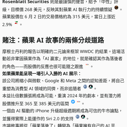
Rosenblatt Securities
則是最謹慎的聲音，給予「中性」評
級，目標價 268 美元，反映其對蘋果 AI 執行力的持續懷疑
。
蘋果股價在 6 月 2 日的交易價格約為 315 美元，當日上漲近
2.9%
。
賭注：蘋果 AI 故事的兩條分歧道路
摩根士丹利的報告以明確的二元論來框架 WWDC 的結果。這場活
動若非鞏固蘋果作為「AI 贏家」的地位，就是確認其作為落後者
的角色——而股價的反應也很可能隨之跟進
。
如果蘋果能呈現一場引人入勝的 AI 展示：
該公司將縮小與微軟、Google 和 Meta 之間的認知差距，將自己
重塑為消費型 AI 領域的同儕，而非追隨者
。
本益比倍數擴張將成為可能，重演 2024 年的劇本，並有潛力將
股價推升至 365 至 385 美元的區間
。
一個由 AI 驅動的 iPhone 升級超級週期將成為可信的牛市論點，
並獲得實際上能運作的 Siri 2.0 的支持
。
市場敘事將從「蘋果落後了」轉變為「蘋果擁有自己的 AI 平