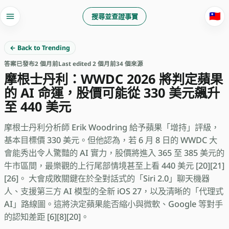
🇹🇼
搜尋並查證事實
← Back to Trending
答案
已發布
2 個月前
Last edited 2 個月前
34 個來源
摩根士丹利：WWDC 2026 將判定蘋果
的 AI 命運，股價可能從 330 美元飆升
至 440 美元
摩根士丹利分析師 Erik Woodring 給予蘋果「增持」評級，
基本目標價 330 美元。但他認為，若 6 月 8 日的 WWDC 大
會能秀出令人驚豔的 AI 實力，股價將進入 365 至 385 美元的
牛市區間，最樂觀的上行尾部情境甚至上看 440 美元 [20][21]
[26]。 大會成敗關鍵在於全對話式的「Siri 2.0」聊天機器
人、支援第三方 AI 模型的全新 iOS 27，以及清晰的「代理式
AI」路線圖。這將決定蘋果能否縮小與微軟、Google 等對手
的認知差距 [6][8][20]。