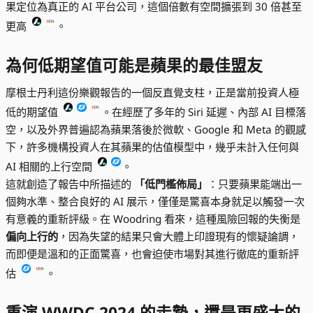
果定位為真正的 AI 平台公司，這個倍數有空間擴張到 30 倍甚至
更高
。
為何低期望值可能是蘋果的最佳盟友
摩根士丹利這份樂觀報告的一個反直覺支柱，正是當前投資人極
低的期望值
。在經歷了多年的 Siri 延遲、內部 AI 目標落
空，以及外界普遍認為蘋果落後於微軟、Google 和 Meta 的觀感
下，許多機構投資人在其蘋果的估值模型中，幾乎未計入任何與
AI 相關的上行空間
。
這就創造了報告中所描述的
「低門檻佈局」
：只要蘋果能端出一
個夠水準、整合良好的 AI 展示，僅僅是驚喜本身就足以觸發一次
有意義的重新評級。在 Woodring 看來，這種風險回報的失衡是
偏向上行的
，因為失望的結果只會大體上印證現有的懷疑論調，
而即便是溫和的正面驚喜，也會迫使市場對其進行徹底的重新評
估
。
重演 WWDC 2024 的走勢，還是更盛大的