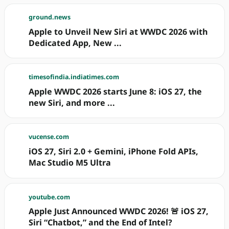
ground.news
Apple to Unveil New Siri at WWDC 2026 with
Dedicated App, New ...
timesofindia.indiatimes.com
Apple WWDC 2026 starts June 8: iOS 27, the
new Siri, and more ...
vucense.com
iOS 27, Siri 2.0 + Gemini, iPhone Fold APIs,
Mac Studio M5 Ultra
youtube.com
Apple Just Announced WWDC 2026! 🚨 iOS 27,
Siri “Chatbot,” and the End of Intel?