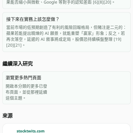
果能否縮小與微軟、Google 等對手的認知差距 [6][8][20]。
接下來在實務上該怎麼做？
當前市場的低預期創造了有利的風險回報格局，但賭注是二元的：
蘋果若能提出精煉的 AI 願景，就能重塑「贏家」形象；反之，若
再次落空，延遲的 AI 敘事將成定局，股價恐持續橫盤整理 [19]
[20][21]。
繼續深入研究
瀏覽更多熱門頁面
開啟本分類的更多已發
布頁面，並從那裡延續
這個主題。
來源
stocktwits.com