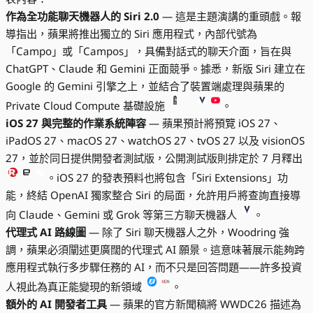
作為全功能聊天機器人的 Siri 2.0
— 這是主題演講的重頭戲。報
導指出，蘋果將推出獨立的 Siri 應用程式，內部代號為
「Campo」或「Campos」，具備對話式的聊天介面，旨在與
ChatGPT、Claude 和 Gemini 正面競爭。據悉，新版 Siri 建立在
Google 的 Gemini 引擎之上，並結合了裝置端處理與蘋果的
Private Cloud Compute 基礎設施
。
iOS 27 與完整的作業系統陣容
— 蘋果預計將預覽 iOS 27、
iPadOS 27、macOS 27、watchOS 27、tvOS 27 以及 visionOS
27，並於同日提供開發者測試版，公開測試版則排定於 7 月釋出
。iOS 27 的發表預料也將包含「Siri Extensions」功
能，終結 OpenAI 獨家整合 Siri 的局面，允許用戶將查詢直接導
向 Claude、Gemini 或 Grok 等第三方聊天機器人
。
代理式 AI 路線圖
— 除了 Siri 聊天機器人之外，Woodring 強
調，蘋果必須闡述更廣闊的代理式 AI 願景。這意味著展示能夠跨
應用程式執行多步驟任務的 AI，而不只是回答問題——許多投資
人視此為真正能變現的新領域
。
額外的 AI 開發者工具
— 蘋果的官方新聞稿將 WWDC26 描述為