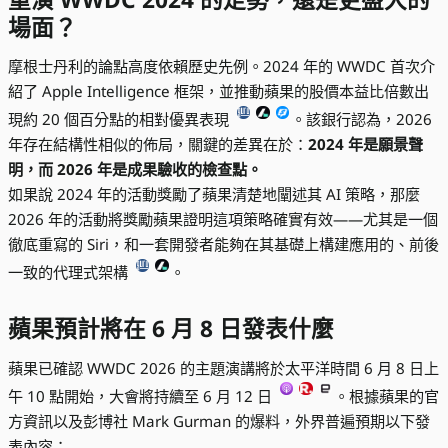
場面？
摩根士丹利的論點高度依賴歷史先例。2024 年的 WWDC 首次介
紹了 Apple Intelligence 框架，並推動蘋果的股價本益比倍數出
現約 20 個百分點的相對優異表現
。該銀行認為，2026
年存在結構性相似的佈局，關鍵的差異在於：
2024 年是願景聲
明，而 2026 年是成果驗收的檢查點。
如果說 2024 年的活動獎勵了蘋果清楚地闡述其 AI 策略，那麼
2026 年的活動將獎勵蘋果證明這項策略確實有效——尤其是一個
徹底重寫的 Siri，和一套開發者能夠在其基礎上構建應用的、前後
一致的代理式架構
。
蘋果預計將在 6 月 8 日發表什麼
蘋果已確認 WWDC 2026 的主題演講將於太平洋時間 6 月 8 日上
午 10 點開始，大會將持續至 6 月 12 日
。根據蘋果的官
方資訊以及彭博社 Mark Gurman 的爆料，外界普遍預期以下發
表內容：