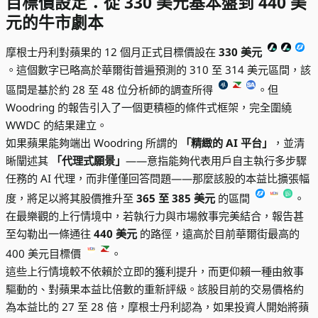
目標價設定：從 330 美元基本盤到 440 美
元的牛市劇本
摩根士丹利對蘋果的 12 個月正式目標價設在
330 美元
。這個數字已略高於華爾街普遍預測的 310 至 314 美元區間，該
區間是基於約 28 至 48 位分析師的調查所得
。但
Woodring 的報告引入了一個更積極的條件式框架，完全圍繞
WWDC 的結果建立。
如果蘋果能夠端出 Woodring 所謂的
「精緻的 AI 平台」
，並清
晰闡述其
「代理式願景」
——意指能夠代表用戶自主執行多步驟
任務的 AI 代理，而非僅僅回答問題——那麼該股的本益比擴張幅
度，將足以將其股價推升至
365 至 385 美元
的區間
。
在最樂觀的上行情境中，若執行力與市場敘事完美結合，報告甚
至勾勒出一條通往
440 美元
的路徑，遠高於目前華爾街最高的
400 美元目標價
。
這些上行情境較不依賴於立即的獲利提升，而更仰賴一種由敘事
驅動的、對蘋果本益比倍數的重新評級。該股目前的交易價格約
為本益比的 27 至 28 倍，摩根士丹利認為，如果投資人開始將蘋