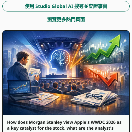
使用 Studio Global AI 搜尋並查證事實
瀏覽更多熱門頁面
How does Morgan Stanley view Apple's WWDC 2026 as
a key catalyst for the stock, what are the analyst's