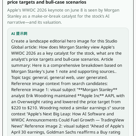
price targets and bull-case scenarios
Apple's WWDC 2026 keynote on June 8 is seen by Morgan
Stanley as a make-or-break catalyst for the stock’s AI
narrative—and its valuation.
AI 提示詞
Create a landscape editorial hero image for this Studio 
Global article: How does Morgan Stanley view Apple's 
WWDC 2026 as a key catalyst for the stock, what are the 
analyst's price targets and bull-case scenarios. Article 
summary: Here is a comprehensive breakdown based on 
Morgan Stanley's June 1 note and supporting sources.. 
Topic tags: general, general web, user generated. 
Reference image context from search candidates: 
Reference image 1: visual subject "**Morgan Stanley** 
analyst Erik Woodring maintained **Apple Inc** AAPL with 
an Overweight rating and lowered the price target from 
$220 to $210. Woodring noted a similar earnings s" source 
context "Apple's Next Big Leap: How AI Software and 
WWDC Announcements Could Fuel Growth — TradingView 
News" Reference image 2: visual subject "Ahead of Apple's 
April 30 earnings, Goldman Sachs reaffirms a Buy rating 