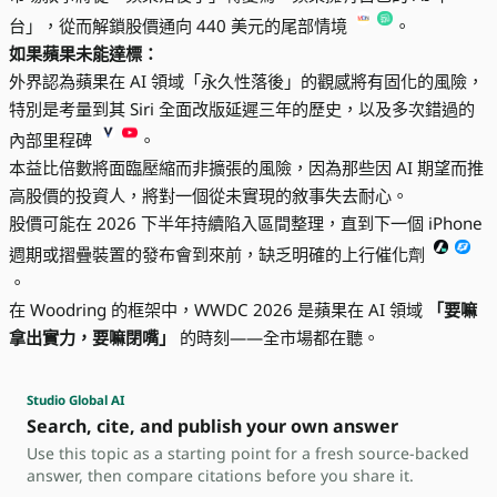
台」，從而解鎖股價通向 440 美元的尾部情境
。
如果蘋果未能達標：
外界認為蘋果在 AI 領域「永久性落後」的觀感將有固化的風險，
特別是考量到其 Siri 全面改版延遲三年的歷史，以及多次錯過的
內部里程碑
。
本益比倍數將面臨壓縮而非擴張的風險，因為那些因 AI 期望而推
高股價的投資人，將對一個從未實現的敘事失去耐心。
股價可能在 2026 下半年持續陷入區間整理，直到下一個 iPhone
週期或摺疊裝置的發布會到來前，缺乏明確的上行催化劑
。
在 Woodring 的框架中，WWDC 2026 是蘋果在 AI 領域
「要嘛
拿出實力，要嘛閉嘴」
的時刻——全市場都在聽。
Studio Global AI
Search, cite, and publish your own answer
Use this topic as a starting point for a fresh source-backed
answer, then compare citations before you share it.