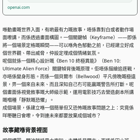
openai.com
喺動畫嘅世界入面，有啲最有力嘅故事，唔係靠對白或者動作場
面嚟講，而係透過畫面構圖。一個關鍵幀（Keyframe）——即係
將一個場景定格嘅瞬間——可以喺角色郁動之前，已經建立好成
個世界觀、帶出威脅，仲設定埋成個情緒氣氛。
呢個就係一個精心設計嘅《Ben 10 終極異能》（Ben 10:
Ultimate Alien Force）關鍵幀背後嘅原理。佢唔係描繪追逐戰，
亦唔係變身形態。而係一個貝爾市（Bellwood）平凡傍晚嘅極遠
景，畀一個來自未來、而且深知自己冇可能贏嘅警告所打斷。呢
個畫面係視覺敘事嘅大師級示範，運用電影技巧去營造劇本所講
嘅嗰種「靜默嘅恐懼」。
成個場景，係建立喺一個簡單但又恐怖嘅故事問題之上：究竟係
咩嘢聽日會嚟，令到連未來都要放棄成個城市？
故事藏喺背景裡面