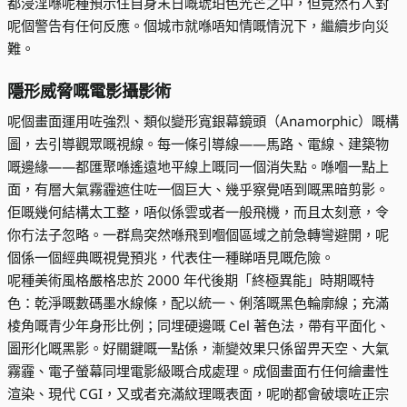
都浸淫喺呢種預示住自身末日嘅琥珀色光芒之中，但竟然冇人對
呢個警告有任何反應。個城市就喺唔知情嘅情況下，繼續步向災
難。
隱形威脅嘅電影攝影術
呢個畫面運用咗強烈、類似變形寬銀幕鏡頭（Anamorphic）嘅構
圖，去引導觀眾嘅視線。每一條引導線——馬路、電線、建築物
嘅邊緣——都匯聚喺遙遠地平線上嘅同一個消失點。喺嗰一點上
面，有層大氣霧霾遮住咗一個巨大、幾乎察覺唔到嘅黑暗剪影。
佢嘅幾何結構太工整，唔似係雲或者一般飛機，而且太刻意，令
你冇法子忽略。一群鳥突然喺飛到嗰個區域之前急轉彎避開，呢
個係一個經典嘅視覺預兆，代表住一種睇唔見嘅危險。
呢種美術風格嚴格忠於 2000 年代後期「終極異能」時期嘅特
色：乾淨嘅數碼墨水線條，配以統一、俐落嘅黑色輪廓線；充滿
棱角嘅青少年身形比例；同埋硬邊嘅 Cel 著色法，帶有平面化、
圖形化嘅黑影。好關鍵嘅一點係，漸變效果只係留畀天空、大氣
霧霾、電子螢幕同埋電影級嘅合成處理。成個畫面冇任何繪畫性
渲染、現代 CGI，又或者充滿紋理嘅表面，呢啲都會破壞咗正宗