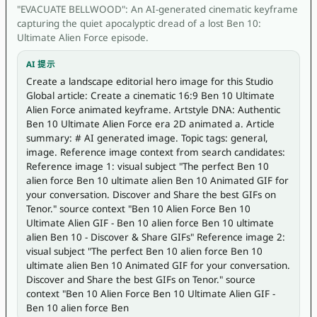
"EVACUATE BELLWOOD": An AI-generated cinematic keyframe
capturing the quiet apocalyptic dread of a lost Ben 10:
Ultimate Alien Force episode.
AI 提示
Create a landscape editorial hero image for this Studio 
Global article: Create a cinematic 16:9 Ben 10 Ultimate 
Alien Force animated keyframe. Artstyle DNA: Authentic 
Ben 10 Ultimate Alien Force era 2D animated a. Article 
summary: # AI generated image. Topic tags: general, 
image. Reference image context from search candidates: 
Reference image 1: visual subject "The perfect Ben 10 
alien force Ben 10 ultimate alien Ben 10 Animated GIF for 
your conversation. Discover and Share the best GIFs on 
Tenor." source context "Ben 10 Alien Force Ben 10 
Ultimate Alien GIF - Ben 10 alien force Ben 10 ultimate 
alien Ben 10 - Discover & Share GIFs" Reference image 2: 
visual subject "The perfect Ben 10 alien force Ben 10 
ultimate alien Ben 10 Animated GIF for your conversation. 
Discover and Share the best GIFs on Tenor." source 
context "Ben 10 Alien Force Ben 10 Ultimate Alien GIF - 
Ben 10 alien force Ben