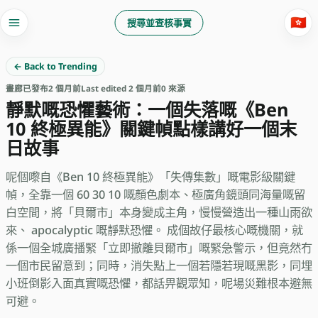
🇭🇰
搜尋並查核事實
← Back to Trending
畫廊
已發布
2 個月前
Last edited 2 個月前
0 來源
靜默嘅恐懼藝術：一個失落嘅《Ben
10 終極異能》關鍵幀點樣講好一個末
日故事
呢個嚟自《Ben 10 終極異能》「失傳集數」嘅電影級關鍵
幀，全靠一個 60 30 10 嘅顏色劇本、極廣角鏡頭同海量嘅留
白空間，將「貝爾市」本身變成主角，慢慢營造出一種山雨欲
來、 apocalyptic 嘅靜默恐懼。 成個故仔最核心嘅機關，就
係一個全城廣播緊「立即撤離貝爾市」嘅緊急警示，但竟然冇
一個市民留意到；同時，消失點上一個若隱若現嘅黑影，同埋
小班倒影入面真實嘅恐懼，都話畀觀眾知，呢場災難根本避無
可避。