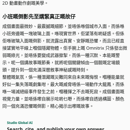
2D 動畫動作劇嘅美學。
小班嘅倒影先至講緊真正嘅故仔
成個畫面最微妙、最震撼嘅細節，並唔係喺個城市入面，而係喺
小班旁邊嘅一塊玻璃上面。喺現實世界，佢望落有啲疑惑。但係
佢喺玻璃入面嘅倒影，就流露出真實、安靜嘅恐懼，而且已經直
接望實地平線上嗰個隱藏物體。佢手腕上嘅 Omnitrix 只係發出微
弱嘅綠光，並唔係要變成武器撳掣，而係一種沉默、本能嘅警
示。呢一個講故事嘅節奏，就將呢個關鍵幀由一個靚嘅定場鏡
頭，提升到一個充滿深層敘事神秘感嘅時刻。
整體嘅氣氛，係一種潛藏嘅災難同來自未來嘅悔恨。嗰種能量就
好似一集失落嘅劇集咁，最大嘅威脅唔係一場動作大龍鳳，而係
喺一場滅絕級事件發生之前，嗰種揮之不去嘅死寂。成個畫面嘅
視覺力量，並唔係嚟自展示咗啲乜嘢，而係嚟自透過構圖、顏色
同一個充滿恐懼嘅倒影，精心揭示出嚟嘅故事。
Studio Global AI
Search, cite, and publish your own answer