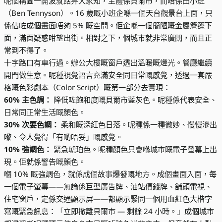
呢個構圖一開波就話畀大家知，主體係貝爾市，而唔係田小班
（Ben Tennyson）。16 歲嘅小班企喺一個天台觀景台上面，只
係佔咗成個畫面唔夠 5% 嘅空間。佢企喺一個簡陋嘅金屬簷篷下
面，滿面疑惑咁望出街。相對之下，個城市就非常廣闊，而且正
常到不得了。
十字路口有車行過。辦公大樓嘅窗戶透出溫暖嘅燈光。餐廳繼續
開門做生意。呢種視覺語言充滿安全同日常嘅感覺，透過一套嚴
格嘅色彩劇本（Color Script）嘅第一部分去實現：
60% 主色調：
降低咗飽和度嘅貝爾市藍灰色。呢種係代表安全、
日常同正常生活嘅顏色。
30% 次要色調：
柔和嘅深紅色日落。呢種係一種微妙、慢慢滲出
嚟、令人覺得「有啲唔妥」嘅感覺。
10% 強調色：
緊急琥珀色。呢種顏色只會喺城市嘅電子螢幕上出
現。佢就係警告嘅顏色。
嗰 10% 嘅強調色，就係成個故事爆發嘅地方。成個畫面入面，每
一個電子螢幕——無論係巨型廣告牌、油站價錢牌、舖頭電視、
住宅窗戶，定係交通顯示屏——都顯示緊同一個用血紅色大楷字
寫嘅緊急訊息：「立即撤離貝爾市 — 剩餘 24 小時。」成個城市