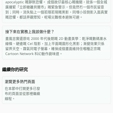
apocalyptic 嘅靜默恐懼。 成個故仔最核心嘅機關，就係一個全城
廣播緊「立即撤離貝爾市」嘅緊急警示，但竟然冇一個市民留意
到；同時，消失點上一個若隱若現嘅黑影，同埋小班倒影入面真實
嘅恐懼，都話畀觀眾知，呢場災難根本避無可避。
接下來在實務上我該做什麼？
畫風忠實還原咗 2000 年代後期嘅 2D 動畫美學：乾淨嘅數碼墨水
線條、硬邊嘅 Cel 陰影，加上平面嘅圖形化黑影；漸變效果只係
留畀天空、霧氣同電子螢幕，確保成個畫面維持住嗰種正宗嘅
Cartoon Network 科幻動作劇味道。
繼續你的研究
瀏覽更多熱門頁面
在本節中打開更多已發
布的頁面並從那裡繼續
線程。