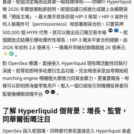
基建，呢個決定嘅原因其實一眼就睇得明——你睇吓 Hyperliquid
喺 2026 年嘅發展軌跡就明。呢個協議已經進化成鏈上永續期貨
嘅「預設主場」，最大推手就係佢個 HIP-3 框架。HIP-3 容許任
何人無需許可（permissionless）咁部署期貨合約，只要質押
500,000 個 HYPE 代幣，就可以推出自己嘅交易市場
。呢
個開放式結構引爆咗爆炸性增長：HIP-3 嘅未平倉合約總額，由
2026 年初約 2.6 億美元，一路飆升到破紀錄嘅超過 26 億美元
。
對 OpenSea 嚟講，直接接入 Hyperliquid 現有嘅流動性同執行
深度，就等如即時多咗層衍生品功能，完全唔使承受由零開始砌
matching engine 嗰種極大摩擦力同資金壓力。更重要嘅係，咁
樣可以即刻將海量零售用戶，駁入一個已經吸引到機構投資者同
監管機構眼球嘅平台
。
了解 Hyperliquid 個背景：增長、監管，
同華爾街嘅注目
OpenSea 踩入呢個場，同時都代表佢直接走入 Hyperliquid 身處