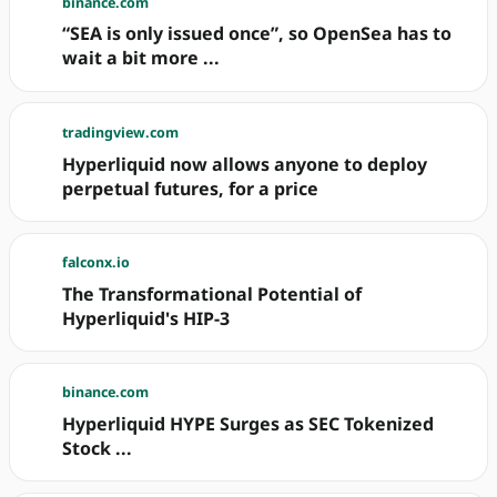
binance.com
“SEA is only issued once”, so OpenSea has to
wait a bit more ...
tradingview.com
Hyperliquid now allows anyone to deploy
perpetual futures, for a price
falconx.io
The Transformational Potential of
Hyperliquid's HIP-3
binance.com
Hyperliquid HYPE Surges as SEC Tokenized
Stock ...