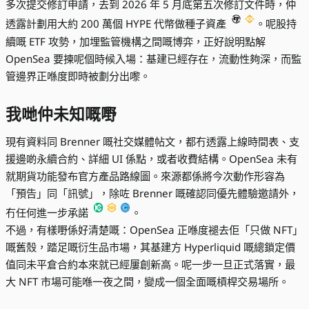
多次提交修訂申請，去到 2026 年 5 月底第五次修訂文件時，仲
透露計劃用大約 200 萬個 HYPE 代幣做種子資產
。呢股持
續嘅 ETF 攻勢，加埋監管機構之間嘅博弈，正好說明點解
OpenSea 要揀呢個時候入場：基建已經存在，流動性夠深，而監
管邊界正喺度即時被劃分出嚟。
我哋仲未知嘅嘢
現有資料同 Brenner 嘅社交媒體帖文，都冇透露上線時間表、支
援邊啲永續合約、詳細 UI 係點，或者收費結構。OpenSea 未有
就期貨功能發布官方產品路線圖。來源都係將今次動作形容為
「預告」同「訊號」，除咗 Brenner 嘅確認同優先體驗邀請外，
冇任何進一步承諾
。
不過，有樣嘢係好清楚嘅：OpenSea 正喺度褪去佢「只做 NFT」
嘅舊殼，踏足嘅衍生品市場，其基建方 Hyperliquid 嘅總鎖定價
值同未平倉合約本來就已經屢創新高。呢一步一旦正式落實，最
大 NFT 市場可能喺一夜之間，變成一個全面嘅槓桿交易場所。