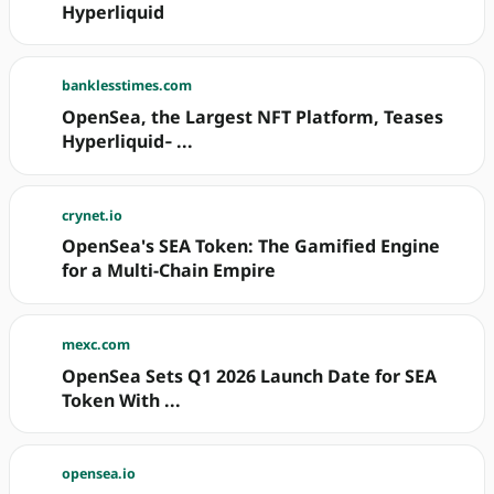
Hyperliquid
banklesstimes.com
OpenSea, the Largest NFT Platform, Teases
Hyperliquid‑ ...
crynet.io
OpenSea's SEA Token: The Gamified Engine
for a Multi-Chain Empire
mexc.com
OpenSea Sets Q1 2026 Launch Date for SEA
Token With ...
opensea.io