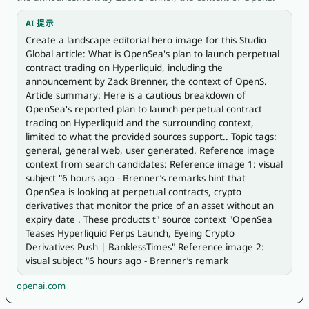
AI 提示
Create a landscape editorial hero image for this Studio 
Global article: What is OpenSea's plan to launch perpetual 
contract trading on Hyperliquid, including the 
announcement by Zack Brenner, the context of OpenS. 
Article summary: Here is a cautious breakdown of 
OpenSea's reported plan to launch perpetual contract 
trading on Hyperliquid and the surrounding context, 
limited to what the provided sources support.. Topic tags: 
general, general web, user generated. Reference image 
context from search candidates: Reference image 1: visual 
subject "6 hours ago - Brenner’s remarks hint that 
OpenSea is looking at perpetual contracts, crypto 
derivatives that monitor the price of an asset without an 
expiry date . These products t" source context "OpenSea 
Teases Hyperliquid Perps Launch, Eyeing Crypto 
Derivatives Push | BanklessTimes" Reference image 2: 
visual subject "6 hours ago - Brenner’s remark
openai.com