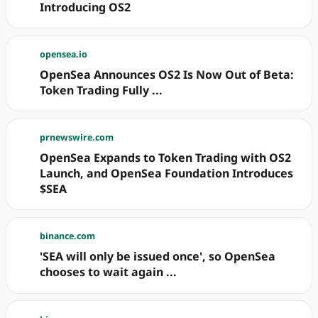
Introducing OS2
opensea.io
OpenSea Announces OS2 Is Now Out of Beta:
Token Trading Fully ...
prnewswire.com
OpenSea Expands to Token Trading with OS2
Launch, and OpenSea Foundation Introduces
$SEA
binance.com
'SEA will only be issued once', so OpenSea
chooses to wait again ...