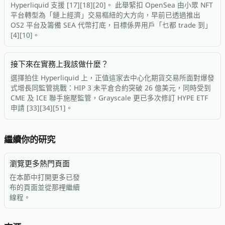
Hyperliquid 支援 [17][18][20]。 此舉緊扣 OpenSea 由小眾 NFT
平台轉型為「鏈上經濟」交易樞紐的大方向，早前已透過推出
OS2 平台及籌備 SEA 代幣打底，目標係畀用戶「乜都 trade 到」
[4][10]。
接下來在實務上我該做什麼？
選擇拍住 Hyperliquid 上，正值這家去中心化期貨交易所面對爆發
式增長同監管挑戰：HIP 3 未平倉合約突破 26 億美元，同時受到
CME 及 ICE 聯手施壓監管，Grayscale 更已多次修訂 HYPE ETF
申請 [33][34][51]。
繼續你的研究
瀏覽更多熱門頁面
在本節中打開更多已發
布的頁面並從那裡繼續
線程。