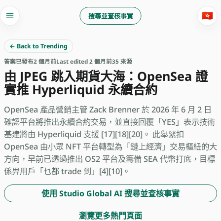
🇭🇰
搜尋並查核事實
← Back to Trending
答案
已發布
2 個月前
Last edited 2 個月前
35 來源
由 JPEG 跳入期貨大海：OpenSea 證
實推 Hyperliquid 永續合約
OpenSea 產品營銷主管 Zack Brenner 於 2026 年 6 月 2 日
確認平台將推出永續合約交易，並直接回覆「YES」表示技術
基建將由 Hyperliquid 支援 [17][18][20]。 此舉緊扣
OpenSea 由小眾 NFT 平台轉型為「鏈上經濟」交易樞紐的大
方向，早前已透過推出 OS2 平台及籌備 SEA 代幣打底，目標
係畀用戶「乜都 trade 到」[4][10]。
使用 Studio Global AI 搜尋並查核事實
瀏覽更多熱門頁面