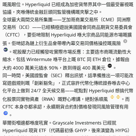
嘅風眼位。Hyperliquid 已經成為加密貨幣界其中一個最受審視嘅
協議，夾喺傳統金融巨頭同監管機構嘅夾擊之中。
全球最大兩間交易所集團——芝加哥商業交易所（CME）同洲際
交易所（ICE）——已經積極遊說美國國會同商品期貨交易委員會
（CFTC），要佢哋限制 Hyperliquid 喺大宗商品同能源市場嘅擴
張。佢哋認為鏈上衍生品會帶嚟內幕交易同價格操控嘅風險
。呢股壓力已經觸發咗實際市場反應：主要造市商嘅流動性大
縮水，包括 Wintermute 喺平台上嘅 BTC 同 ETH 倉位，據報由
大約 4000 萬美元插水 90%，跌到得返 400 萬美元
。
同一時間，美國證監會（SEC）釋出訊號，話準備推出一項可能改
寫遊戲規則嘅「創新豁免」，正式容許代幣化傳統證券喺去中心
化平台上做到 24/7 全天候交易——呢點對 Hyperliquid 想搞代幣
化股票同實物資產（RWA）嘅野心嚟講，絕對係順風
。而
CFTC 本身亦都承認，永續期貨合約對價格發現同風險管理有用
。
華爾街嗰邊都喺度吼實。Grayscale Investments 已經就
Hyperliquid 現貨 ETF（代碼最初係 GHYP，後來演變為 HYPG）