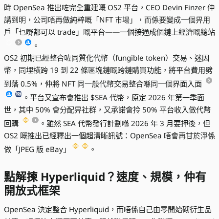
時 OpenSea 推出咗完全重建嘅 OS2 平台，CEO Devin Finzer 仲
講到明，公司唔再做純粹嘅「NFT 市場」，而係要變成一個畀用
戶「乜嘢都可以 trade」嘅平台——一個接通成個鏈上經濟嘅總站
。
OS2 初期已經整合咗同質化代幣（fungible token）交易、迷因
幣，同埋橫跨 19 到 22 條區塊鏈嘅跨鏈購買功能，將平台費用劈
到落 0.5%，仲將 NFT 同一般代幣交易整合喺同一個界面入面
。平台又宣布會推出 $SEA 代幣，原定 2026 年第一季面
世，其中 50% 會分配畀社群，又承諾會拎 50% 平台收入做代幣
回購
。雖然 SEA 代幣發行計劃喺 2026 年 3 月要押後，但
OS2 嘅推出已經釋出一個超清晰訊號：OpenSea 唔會再甘於淨係
做「JPEG 版 eBay」
。
點解揀 Hyperliquid？速度、規模，仲有
開放式框架
OpenSea 決定整合 Hyperliquid，而唔係自己由零開始砌衍生品