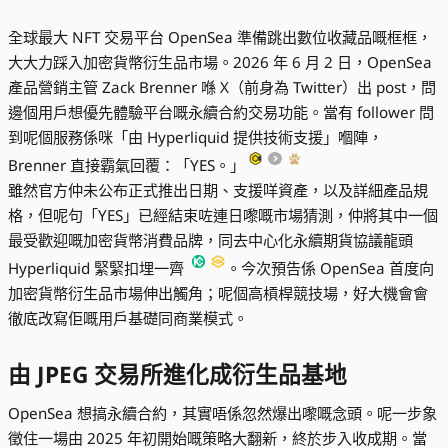
全球最大 NFT 交易平台 OpenSea 準備跳出數位收藏品嘅框框，
大大力踩入加密貨幣衍生品市場。2026 年 6 月 2 日，OpenSea
產品營銷主管 Zack Brenner 喺 X（前身為 Twitter）出 post，問
邊個用戶想優先體驗平台嘅永續合約交易功能。當有 follower 問
到呢個服務係咪「由 Hyperliquid 提供技術支援」嗰陣，
Brenner 直接霸氣回覆：「YES。」
雖然官方仲未公布正式推出日期、支援咩資產，以及詳細產品規
格，但呢句「YES」已經結束咗連日嚟嘅市場猜測，仲將其中一個
最受歡迎嘅加密貨幣消費品牌，同去中心化永續期貨協議龍頭
Hyperliquid 緊緊扣埋一齊
。今次預告係 OpenSea 首度向
加密貨幣衍生品市場伸出觸角；呢個高槓桿競技場，好大機會會
徹底改寫佢嘅用戶基礎同商業模式。
由 JPEG 交易所進化成衍生品基地
OpenSea 想搞永續合約，其實唔係忽然爆出嚟嘅念頭。呢一步象
徵住一場由 2025 年初開始嘅策略大翻新，終於步入收成期。當