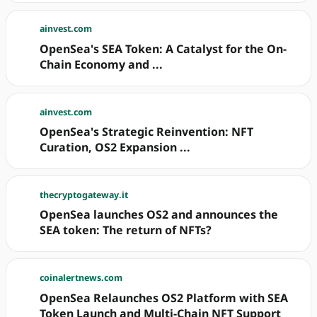
ainvest.com
OpenSea's SEA Token: A Catalyst for the On-
Chain Economy and ...
ainvest.com
OpenSea's Strategic Reinvention: NFT
Curation, OS2 Expansion ...
thecryptogateway.it
OpenSea launches OS2 and announces the
SEA token: The return of NFTs?
coinalertnews.com
OpenSea Relaunches OS2 Platform with SEA
Token Launch and Multi-Chain NFT Support