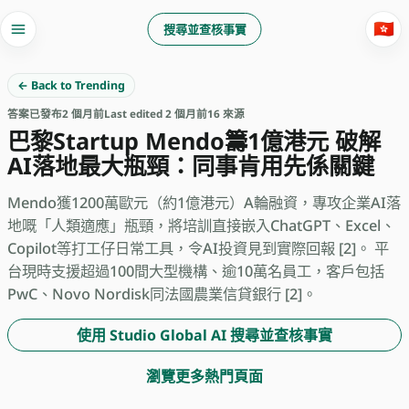
🇭🇰
搜尋並查核事實
← Back to Trending
答案
已發布
2 個月前
Last edited 2 個月前
16 來源
巴黎Startup Mendo籌1億港元 破解
AI落地最大瓶頸：同事肯用先係關鍵
Mendo獲1200萬歐元（約1億港元）A輪融資，專攻企業AI落
地嘅「人類適應」瓶頸，將培訓直接嵌入ChatGPT、Excel、
Copilot等打工仔日常工具，令AI投資見到實際回報 [2]。 平
台現時支援超過100間大型機構、逾10萬名員工，客戶包括
PwC、Novo Nordisk同法國農業信貸銀行 [2]。
使用 Studio Global AI 搜尋並查核事實
瀏覽更多熱門頁面