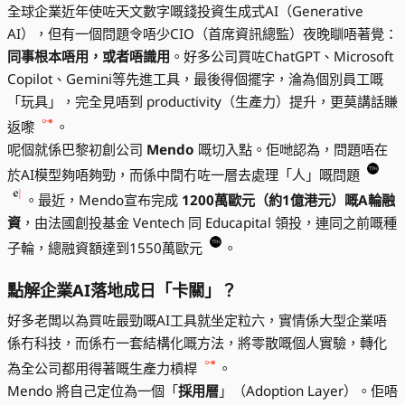
全球企業近年使咗天文數字嘅錢投資生成式AI（Generative
AI），但有一個問題令唔少CIO（首席資訊總監）夜晚瞓唔著覺：
同事根本唔用，或者唔識用
。好多公司買咗ChatGPT、Microsoft
Copilot、Gemini等先進工具，最後得個擺字，淪為個別員工嘅
「玩具」，完全見唔到 productivity（生產力）提升，更莫講話賺
返嚟
。
呢個就係巴黎初創公司
Mendo
嘅切入點。佢哋認為，問題唔在
於AI模型夠唔夠勁，而係中間冇咗一層去處理「人」嘅問題
。最近，Mendo宣布完成
1200萬歐元（約1億港元）嘅A輪融
資
，由法國創投基金 Ventech 同 Educapital 領投，連同之前嘅種
子輪，總融資額達到1550萬歐元
。
點解企業AI落地成日「卡關」？
好多老闆以為買咗最勁嘅AI工具就坐定粒六，實情係大型企業唔
係冇科技，而係冇一套結構化嘅方法，將零散嘅個人實驗，轉化
為全公司都用得著嘅生產力槓桿
。
Mendo 將自己定位為一個「
採用層
」（Adoption Layer）。佢唔