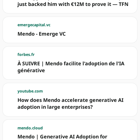
just backed him with €12M to prove it — TFN
emergecapital.vc
Mendo - Emerge VC
forbes.fr
À SUIVRE | Mendo facilite l'adoption de l'IA
générative
youtube.com
How does Mendo accelerate generative AI
adoption in large enterprises?
mendo.cloud
Mendo | Generative AI Adoption for