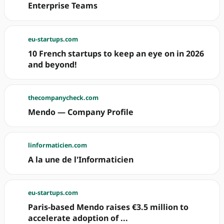
Enterprise Teams
eu-startups.com
10 French startups to keep an eye on in 2026
and beyond!
thecompanycheck.com
Mendo — Company Profile
linformaticien.com
A la une de l'Informaticien
eu-startups.com
Paris-based Mendo raises €3.5 million to
accelerate adoption of ...