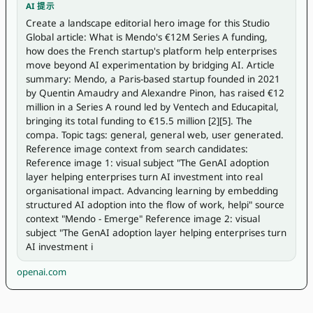
AI 提示
Create a landscape editorial hero image for this Studio 
Global article: What is Mendo's €12M Series A funding, 
how does the French startup's platform help enterprises 
move beyond AI experimentation by bridging AI. Article 
summary: Mendo, a Paris-based startup founded in 2021 
by Quentin Amaudry and Alexandre Pinon, has raised €12 
million in a Series A round led by Ventech and Educapital, 
bringing its total funding to €15.5 million [2][5]. The 
compa. Topic tags: general, general web, user generated. 
Reference image context from search candidates: 
Reference image 1: visual subject "The GenAI adoption 
layer helping enterprises turn AI investment into real 
organisational impact. Advancing learning by embedding 
structured AI adoption into the flow of work, helpi" source 
context "Mendo - Emerge" Reference image 2: visual 
subject "The GenAI adoption layer helping enterprises turn 
AI investment i
openai.com