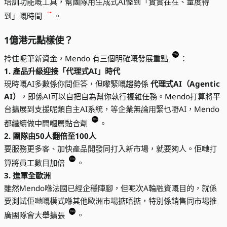
培訓功能嘅工具，幫團隊用生成式AI慳到「實實在在、量度得
到」嘅時間
。
1億港元點樣使？
拎住呢筆新資金，Mendo 有三個明確嘅發展重點
：
1. 產品升級迎接「代理式AI」時代
現時嘅AI多數係你問佢答，但嚟緊嘅趨勢係
代理式AI（Agentic
AI）
，即係AI可以自把自為幫你執行複雜任務。Mendo打算將平
台擴展到支援呢類自主AI系統，等企業無論用緊乜嘢AI，Mendo
都繼續做中間嗰層黏合劑
。
2. 團隊由50人翻倍至100人
要服務更多客、加快產品開發同打入新市場，就要夠人。佢哋打
算將員工數目加倍
。
3. 進軍全歐洲
雖然Mendo喺法國已經企穩陣腳，但呢次A輪融資嘅目的，就係
要測試佢哋嘅模式喺其他歐洲市場掂唔掂，特別係銷售同市場推
廣團隊會大舉擴張
。