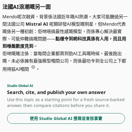
法國AI浪潮嘅另一面
Mendo呢次融資，背景係法國近年嘅AI熱潮。大家可能聽過另一
間法國公司
Mistral AI
呢類研發AI模型嘅明星，但Mendo代表
嘅係另一種初創：佢哋唔搞最性感嘅模型，而係專心解決最實
際、可能仲難搞嘅問題——
點樣令到啲科技真係有人用，而且用
到喺盤數度見到
。
佢哋嘅賭注係：當每間企業都買到勁AI工具嘅時候，最後跑出
嘅，未必係擁有最強模型嗰間公司，而係最叻令到全公司上下都
用得掂AI嗰間
。
Studio Global AI
Search, cite, and publish your own answer
Use this topic as a starting point for a fresh source-backed
answer, then compare citations before you share it.
使用 Studio Global AI 搜尋並查核事實