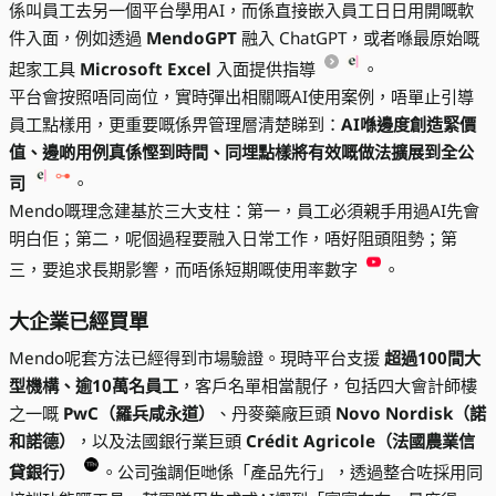
係叫員工去另一個平台學用AI，而係直接嵌入員工日日用開嘅軟
件入面，例如透過
MendoGPT
融入 ChatGPT，或者喺最原始嘅
起家工具
Microsoft Excel
入面提供指導
。
平台會按照唔同崗位，實時彈出相關嘅AI使用案例，唔單止引導
員工點樣用，更重要嘅係畀管理層清楚睇到：
AI喺邊度創造緊價
值、邊啲用例真係慳到時間、同埋點樣將有效嘅做法擴展到全公
司
。
Mendo嘅理念建基於三大支柱：第一，員工必須親手用過AI先會
明白佢；第二，呢個過程要融入日常工作，唔好阻頭阻勢；第
三，要追求長期影響，而唔係短期嘅使用率數字
。
大企業已經買單
Mendo呢套方法已經得到市場驗證。現時平台支援
超過100間大
型機構、逾10萬名員工
，客戶名單相當靚仔，包括四大會計師樓
之一嘅
PwC（羅兵咸永道）
、丹麥藥廠巨頭
Novo Nordisk（諾
和諾德）
，以及法國銀行業巨頭
Crédit Agricole（法國農業信
貸銀行）
。公司強調佢哋係「產品先行」，透過整合咗採用同