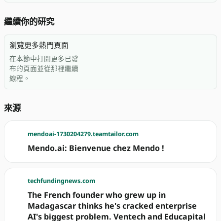
繼續你的研究
瀏覽更多熱門頁面
在本節中打開更多已發
布的頁面並從那裡繼續
線程。
來源
mendoai-1730204279.teamtailor.com
Mendo.ai: Bienvenue chez Mendo !
techfundingnews.com
The French founder who grew up in
Madagascar thinks he's cracked enterprise
AI's biggest problem. Ventech and Educapital