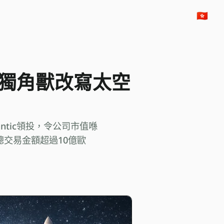
🇭🇰
星獨角獸改寫太空
Atlantic領投，令公司市值喺
總交易金額超過10億歐