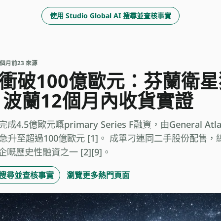
使用 Studio Global AI 搜尋並查核事實
 2 個月前
23 來源
市值衝破100億歐元：芬蘭衛
波蘭12個月內收貨實證
完成4.5億歐元嘅primary Series F融資，由General 
急升至超過100億歐元 [1]。 成單刁連同二手股份配售，
歷史性融資之一 [2][9]。
 AI 搜尋並查核事實
瀏覽更多熱門頁面