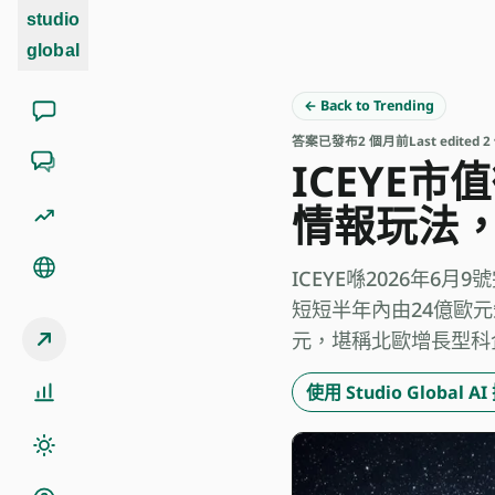
studio
global
← Back to Trending
答案
已發布
2 個月前
Last edited
ICEYE
情報玩法，
ICEYE喺2026年6月9號
短短半年內由24億歐元
元，堪稱北歐增長型科企嘅
使用 Studio Global