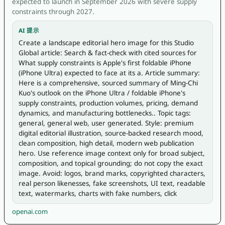
expected to launch in September 2026 with severe supply
constraints through 2027.
AI 提示
Create a landscape editorial hero image for this Studio 
Global article: Search & fact-check with cited sources for 
What supply constraints is Apple's first foldable iPhone 
(iPhone Ultra) expected to face at its a. Article summary: 
Here is a comprehensive, sourced summary of Ming-Chi 
Kuo's outlook on the iPhone Ultra / foldable iPhone's 
supply constraints, production volumes, pricing, demand 
dynamics, and manufacturing bottlenecks.. Topic tags: 
general, general web, user generated. Style: premium 
digital editorial illustration, source-backed research mood, 
clean composition, high detail, modern web publication 
hero. Use reference image context only for broad subject, 
composition, and topical grounding; do not copy the exact 
image. Avoid: logos, brand marks, copyrighted characters, 
real person likenesses, fake screenshots, UI text, readable 
text, watermarks, charts with fake numbers, click
openai.com