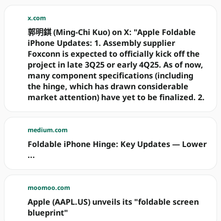
x.com
郭明錤 (Ming-Chi Kuo) on X: "Apple Foldable
iPhone Updates: 1. Assembly supplier
Foxconn is expected to officially kick off the
project in late 3Q25 or early 4Q25. As of now,
many component specifications (including
the hinge, which has drawn considerable
market attention) have yet to be finalized. 2.
medium.com
Foldable iPhone Hinge: Key Updates — Lower
...
moomoo.com
Apple (AAPL.US) unveils its "foldable screen
blueprint"