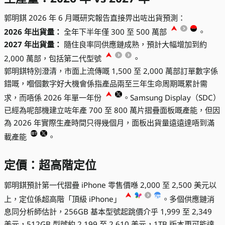
郭明錤 2026 年 6 月嘅研究報告直接畀出咗出貨預測：
2026 年出貨量：
全年下半年僅 300 至 500 萬部
。
2027 年出貨量：
隨住良率同供應鏈成熟，預計大幅增加到約
2,000 萬部，包括第二代型號
。
郭明錤特別澄清，市面上流傳嘅 1,500 至 2,000 萬部訂單數字係
錯嘅，嗰個數字好大機會係指產品兩至三年生命周期嘅累計需
求，而唔係 2026 年單一年份
。Samsung Display（SDC）
已經為呢部機建立咗年產 700 至 800 萬片摺疊面板嘅產能，但因
為 2026 年實際生產時間只得幾個月，面板出貨量遠遠達唔到滿
載產能
。
定價：超高階定位
郭明錤預計第一代摺疊 iPhone 零售價喺 2,000 至 2,500 美元以
上，定位係超高階「頂級 iPhone」
。多個供應鏈消
息同分析師估計，256GB 基本型號起跳價介乎 1,999 至 2,349
美元，512GB 型號約 2,199 至 2,610 美元，1TB 版本更可能達