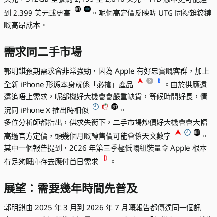
到 2,399 美元或更高
。呢個高定價反映咗 UTG 同複雜鉸鏈
嘅高昂成本。
需求同二手市場
郭明錤預期需求會非常強勁，因為 Apple 有好忠實嘅客群，加上
全新 iPhone 形態本身就係「必搶」產品
。由於供應遠
遠追唔上需求，呢部機好大機會會嚴重缺貨，等候時間好長，情
況同 iPhone X 推出時相似
。
多位分析師都指出，供求失衡下，二手市場炒價好大機會會大幅
高過官方定價，頭幾個月嘅轉售價可能會係天文數字
。
其中一個報告提到，2026 年第三季極低嘅組裝量令 Apple 根本
冇足夠嘅庫存去應付首日需求
。
展望：需要幾年時間先普及
郭明錤由 2025 年 3 月到 2026 年 7 月嘅報告都傳達同一個訊