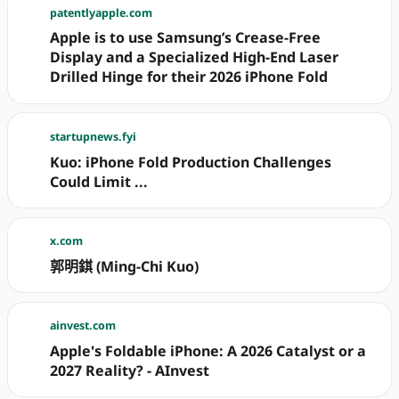
patentlyapple.com
Apple is to use Samsung’s Crease-Free
Display and a Specialized High-End Laser
Drilled Hinge for their 2026 iPhone Fold
startupnews.fyi
Kuo: iPhone Fold Production Challenges
Could Limit ...
x.com
郭明錤 (Ming-Chi Kuo)
ainvest.com
Apple's Foldable iPhone: A 2026 Catalyst or a
2027 Reality? - AInvest