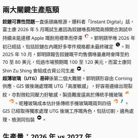
兩大關鍵生產瓶頸
鉸鏈可靠性問題
一直係頭痛根源。爆料者「Instant Digital」話，
富士康 2026 年 5 月嘅試生產因為鉸鏈喺長時間高頻開合測試中
持續未能達標 Apple 嘅耐用標準而停滯
。郭明錤早喺 2026 年
初已經話，包括鉸鏈在內嘅好多零件規格都未最終確定
。到
2025 年 10 月，郭明錤報告鉸鏈嘅平均售價喺量產時會降至約
70 至 80 美元，低過市場預期嘅 100 至 120 美元，而富士康同
Shin Zu Shing 會組成合資公司生產
。
超薄玻璃（UTG）易碎
係第二個大難關。郭明錤形容由 Corning
供應、GIS 做後端處理嘅 UTG「高度敏感」，好容易邊緣出現裂
紋，亦對微粒同壓力好敏感，製造難度遠高於傳統手機玻璃
。呢種玻璃成本估計係傳統手機玻璃嘅兩到四倍
。
GIS 已經取得獨家處理 UTG 後端工序嘅角色，包括切割、邊角處
理、檢測同包裝
。
生產量：2026 年 vs 2027 年