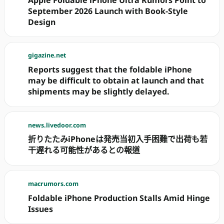
Apple Foldable iPhone Ultra Rumors Point to
September 2026 Launch with Book-Style
Design
gigazine.net
Reports suggest that the foldable iPhone
may be difficult to obtain at launch and that
shipments may be slightly delayed.
news.livedoor.com
折りたたみiPhoneは発売当初入手困難で出荷も若
干遅れる可能性があるとの報道
macrumors.com
Foldable iPhone Production Stalls Amid Hinge
Issues