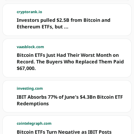
cryptorank.io
Investors pulled $2.5B from Bitcoin and
Ethereum ETFs, but ...
vaasblock.com
Bitcoin ETFs Just Had Their Worst Month on
Record. The Buyers Who Replaced Them Paid
$67,000.
investing.com
IBIT Absorbs 77% of June's $4.3Bn Bitcoin ETF
Redemptions
cointelegraph.com
Bitcoin ETFs Turn Negative as IBIT Posts