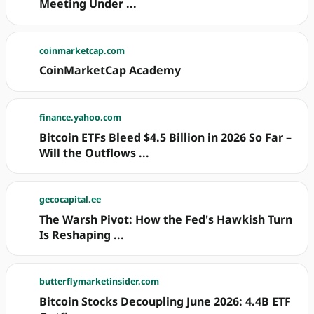
Meeting Under ...
coinmarketcap.com
CoinMarketCap Academy
finance.yahoo.com
Bitcoin ETFs Bleed $4.5 Billion in 2026 So Far –
Will the Outflows ...
gecocapital.ee
The Warsh Pivot: How the Fed's Hawkish Turn
Is Reshaping ...
butterflymarketinsider.com
Bitcoin Stocks Decoupling June 2026: 4.4B ETF