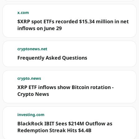
x.com
$XRP spot ETFs recorded $15.34 million in net
inflows on June 29
cryptonews.net
Frequently Asked Questions
crypto.news
XRP ETF inflows show Bitcoin rotation -
Crypto News
investing.com
BlackRock IBIT Sees $214M Outflow as
Redemption Streak Hits $4.4B