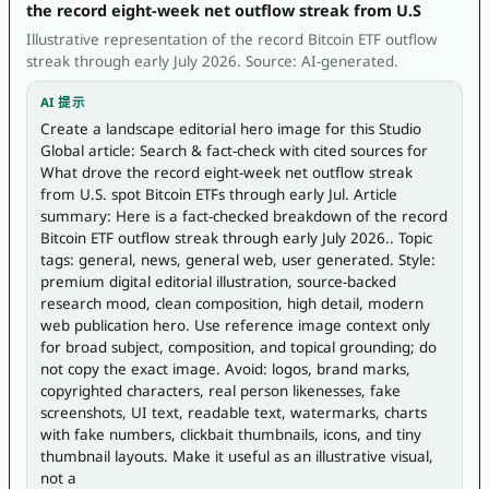
the record eight-week net outflow streak from U.S
Illustrative representation of the record Bitcoin ETF outflow
streak through early July 2026. Source: AI-generated.
AI 提示
Create a landscape editorial hero image for this Studio 
Global article: Search & fact-check with cited sources for 
What drove the record eight-week net outflow streak 
from U.S. spot Bitcoin ETFs through early Jul. Article 
summary: Here is a fact-checked breakdown of the record 
Bitcoin ETF outflow streak through early July 2026.. Topic 
tags: general, news, general web, user generated. Style: 
premium digital editorial illustration, source-backed 
research mood, clean composition, high detail, modern 
web publication hero. Use reference image context only 
for broad subject, composition, and topical grounding; do 
not copy the exact image. Avoid: logos, brand marks, 
copyrighted characters, real person likenesses, fake 
screenshots, UI text, readable text, watermarks, charts 
with fake numbers, clickbait thumbnails, icons, and tiny 
thumbnail layouts. Make it useful as an illustrative visual, 
not a