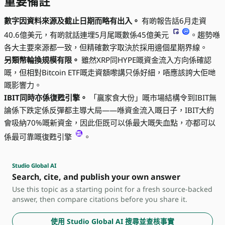
重要備註
數字因資料來源及截止日期而略有出入。
有啲報告話6月走資
40.6億美元，有啲就話連埋5月尾嘅數係45億美元
。趨勢喺
各大主要來源都一致，但精確數字取決於採用邊個星期界線。
另類幣輪換規模有限。
雖然XRP同HYPE嘅資金流入方向係確認
嘅，但相對Bitcoin ETF嘅走資額嚟講只係好細，唔應該誇大佢哋
嘅影響力。
IBIT同時亦係復甦引擎。
「贏家食大份」嘅市場結構令到IBIT無
論係下跌定係反彈都主導大局——喺資金流入嘅日子，IBIT大約
會吸納70%嘅新資金，因此佢既可以係最大嘅失血點，亦都可以
係最可靠嘅復甦引擎
。
Studio Global AI
Search, cite, and publish your own answer
Use this topic as a starting point for a fresh source-backed
answer, then compare citations before you share it.
使用 Studio Global AI 搜尋並查核事實