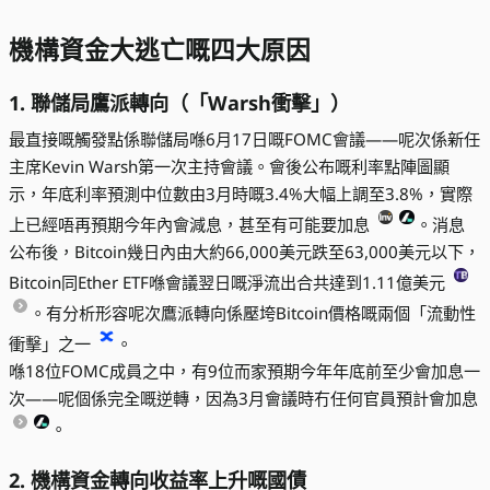
機構資金大逃亡嘅四大原因
1. 聯儲局鷹派轉向（「Warsh衝擊」）
最直接嘅觸發點係聯儲局喺6月17日嘅FOMC會議——呢次係新任
主席Kevin Warsh第一次主持會議。會後公布嘅利率點陣圖顯
示，年底利率預測中位數由3月時嘅3.4%大幅上調至3.8%，實際
上已經唔再預期今年內會減息，甚至有可能要加息
。消息
公布後，Bitcoin幾日內由大約66,000美元跌至63,000美元以下，
Bitcoin同Ether ETF喺會議翌日嘅淨流出合共達到1.11億美元
。有分析形容呢次鷹派轉向係壓垮Bitcoin價格嘅兩個「流動性
衝擊」之一
。
喺18位FOMC成員之中，有9位而家預期今年年底前至少會加息一
次——呢個係完全嘅逆轉，因為3月會議時冇任何官員預計會加息
。
2. 機構資金轉向收益率上升嘅國債