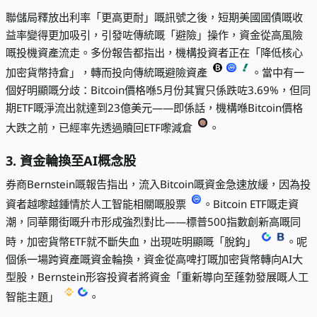
聯儲局釋放出利率「更高更耐」嘅訊號之後，短期美國國債嘅收
益率變得更加吸引，引發咗傳統嘅「避險」操作，資金從高風險
嘅投機資產流走。多份報告都指出，機構投資者正在「降低核心
加密貨幣持倉」，轉而投向傳統嘅避險資產
。當中有一
個好明顯嘅分歧：Bitcoin價格喺5月份其實只係跌咗3.69%，但同
期ETF嘅淨流出就達到23億美元——即係話，機構喺Bitcoin價格
大跌之前，已經率先透過贖回ETF嚟減倉
。
3. 資金輪換至AI概念股
券商Bernstein嘅報告指出，流入Bitcoin嘅資金急速放緩，因為投
資者越嚟越鍾情於人工智能相關嘅股票
。Bitcoin ETF嘅走資
潮，同華爾街嘅升市形成強烈對比——標普500指數創新高嘅同
時，加密貨幣ETF就不斷失血，出現咗明顯嘅「脫鈎」
。呢
個係一場跨資產嘅資金輪換，資金從高啤打嘅加密貨幣轉向AI大
型股，Bernstein形容投資者將資金「重新導向至蓬勃發展嘅人工
智能主題」
。