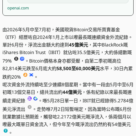
openai.com
由2026年5月中至7月初，美國現貨Bitcoin交易所買賣基金
（ETF）經歷咗自2024年1月上市以嚟最長嘅連續資金外流紀錄。
單計6月份，淨流出金額大約達到
45億美元
，其中BlackRock嘅
iShares Bitcoin Trust（IBIT）就佔咗35.5億美元，大約係總數嘅
79%
。Bitcoin價格本身亦都受壓，由第二季初嘅高位
82,814美元跌至6月底大約
58,500至60,000美元
水平，30日內累
跌約20%
。
呢次資金外流持續咗至少連續8個星期。當中有一段由5月中至6月
初嘅13個交易日，總共流出約
44億美元
，係有紀錄以來最長嘅連
續走資紀錄
。喺5月28日單一日，IBIT就已經錄得5.2784億
美元淨流出
。走勢喺7月2日短暫喘定，因為當時公布嘅6月份
就業數據比預期差，觸發咗2.2172億美元嘅淨流入，係兩個月以
嚟最大嘅單日資金流入，但今年至今嘅淨流出仍然約有54億美元
。