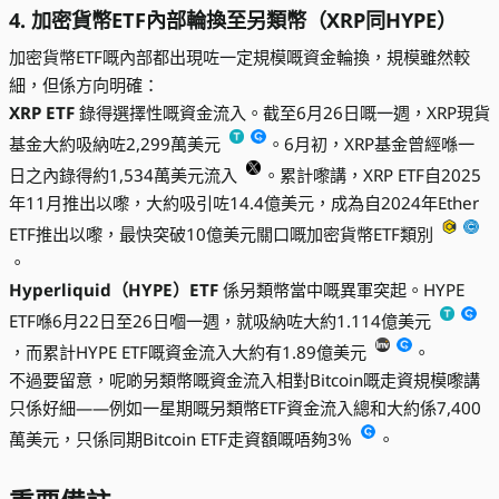
4. 加密貨幣ETF內部輪換至另類幣（XRP同HYPE）
加密貨幣ETF嘅內部都出現咗一定規模嘅資金輪換，規模雖然較
細，但係方向明確：
XRP ETF
錄得選擇性嘅資金流入。截至6月26日嘅一週，XRP現貨
基金大約吸納咗2,299萬美元
。6月初，XRP基金曾經喺一
日之內錄得約1,534萬美元流入
。累計嚟講，XRP ETF自2025
年11月推出以嚟，大約吸引咗14.4億美元，成為自2024年Ether
ETF推出以嚟，最快突破10億美元關口嘅加密貨幣ETF類別
。
Hyperliquid（HYPE）ETF
係另類幣當中嘅異軍突起。HYPE
ETF喺6月22日至26日嗰一週，就吸納咗大約1.114億美元
，而累計HYPE ETF嘅資金流入大約有1.89億美元
。
不過要留意，呢啲另類幣嘅資金流入相對Bitcoin嘅走資規模嚟講
只係好細——例如一星期嘅另類幣ETF資金流入總和大約係7,400
萬美元，只係同期Bitcoin ETF走資額嘅唔夠3%
。