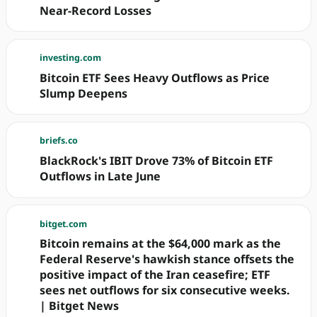
Near-Record Losses
investing.com
Bitcoin ETF Sees Heavy Outflows as Price
Slump Deepens
briefs.co
BlackRock's IBIT Drove 73% of Bitcoin ETF
Outflows in Late June
bitget.com
Bitcoin remains at the $64,000 mark as the
Federal Reserve's hawkish stance offsets the
positive impact of the Iran ceasefire; ETF
sees net outflows for six consecutive weeks.
| Bitget News