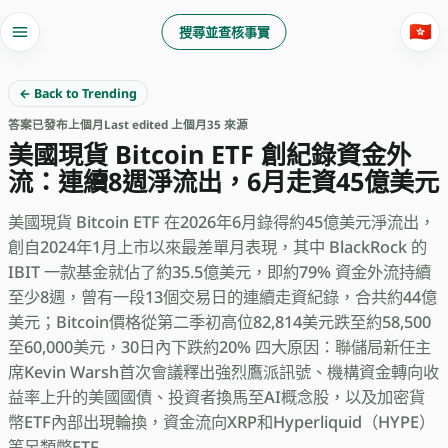
🇭🇰
搜尋並查核事實
← Back to Trending
答案
已發布
上個月
Last edited 上個月
35 來源
美國現貨 Bitcoin ETF 創紀錄資金外
流：連續8週淨流出，6月走資45億美元
美國現貨 Bitcoin ETF 在2026年6月錄得約45億美元淨流出，
創自2024年1月上市以來最差單月表現，其中 BlackRock 的
IBIT 一款基金就佔了約35.5億美元，即約79% 資金外流持續
至少8週，曾有一段13個交易日的連續走資紀錄，合共約44億
美元；Bitcoin價格從第二季初高位82,814美元跌至約58,500
至60,000美元，30日內下跌約20% 四大原因：聯儲局新任主
席Kevin Warsh首次會議釋出強烈鷹派訊號、機構資金轉向收
益率上升的美國國債、投資者換馬至AI概念股，以及加密貨
幣ETF內部出現輪換，資金流向XRP和Hyperliquid（HYPE）
等另類幣ETF