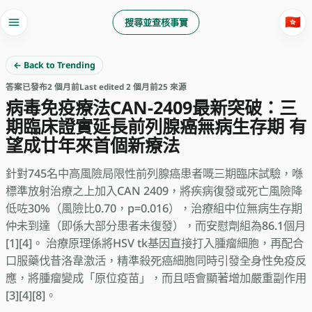
🇭🇰
搜尋並查核事實
← Back to Trending
答案
已發布
2 個月前
Last edited 2 個月前
25 來源
病毒免疫療法CAN-2409最新突破：三
期臨床證實延長前列腺癌無病生存期 有
望成廿年來首個新療法
針對745名中高風險局限性前列腺癌患者嘅三期臨床試驗，喺
標準放射治療之上加入CAN 2409，將疾病復發或死亡風險降
低咗30%（風險比0.70，p=0.016），治療組中位無病生存期
仲未到達（即係大部分患者未復發），而安慰劑組為86.1個月
[1][4]。 治療原理係將HSV tk基因直接打入腫瘤細胞，再配合
口服藥伐昔洛韋激活，精準殺死癌細胞同時引發全身性免疫反
應，將腫瘤變成「原位疫苗」，而且唔會顯著增加嚴重副作用
[3][4][8]。