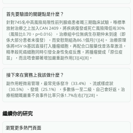
首先要驗證的關鍵點是什麼？
針對745名中高風險局限性前列腺癌患者嘅三期臨床試驗，喺標準
放射治療之上加入CAN 2409，將疾病復發或死亡風險降低咗30%
（風險比0.70，p=0.016），治療組中位無病生存期仲未到達（即
係大部分患者未復發），而安慰劑組為86.1個月[1][4]。 治療原理
係將HSV tk基因直接打入腫瘤細胞，再配合口服藥伐昔洛韋激活，
精準殺死癌細胞同時引發全身性免疫反應，將腫瘤變成「原位疫
苗」，而且唔會顯著增加嚴重副作用[3][4][8]。
接下來在實務上我該做什麼？
副作用輕微易管理，最常見係發冷（33.4%）、流感樣症狀
（30.5%）、發燒（25.1%），多數係一至二級、自己會好返，治
療相關嘅嚴重不良事件比率只係1.7%左右[7][28]。
繼續你的研究
瀏覽更多熱門頁面