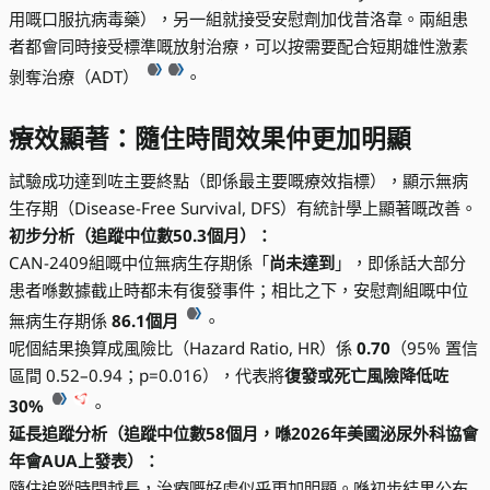
用嘅口服抗病毒藥），另一組就接受安慰劑加伐昔洛韋。兩組患
者都會同時接受標準嘅放射治療，可以按需要配合短期雄性激素
剝奪治療（ADT）
。
療效顯著：隨住時間效果仲更加明顯
試驗成功達到咗主要終點（即係最主要嘅療效指標），顯示無病
生存期（Disease-Free Survival, DFS）有統計學上顯著嘅改善。
初步分析（追蹤中位數50.3個月）：
CAN-2409組嘅中位無病生存期係「
尚未達到
」，即係話大部分
患者喺數據截止時都未有復發事件；相比之下，安慰劑組嘅中位
無病生存期係
86.1個月
。
呢個結果換算成風險比（Hazard Ratio, HR）係
0.70
（95% 置信
區間 0.52–0.94；p=0.016），代表將
復發或死亡風險降低咗
30%
。
延長追蹤分析（追蹤中位數58個月，喺2026年美國泌尿外科協會
年會AUA上發表）：
隨住追蹤時間越長，治療嘅好處似乎更加明顯。喺初步結果公布