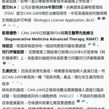
監管道路，佢哋一直以嚟都表明會尋求美國嘅上市批准。
提交BLA：
公司計劃喺
2026年第四季
，向美國食品藥物管理局
（FDA）提交CAN-2409用於治療局限性、中至高風險前列腺癌嘅
生物製品許可申請（Biologics License Application, BLA）
。
監管優勢：
CAN-2409已經獲得FDA嘅
再生醫學先進療法
（Regenerative Medicine Advanced Therapy, RMAT）資
格認定
，呢個資格提供咗一個加快開發同審批嘅通道
。
同行評審認證：
完整嘅第三期結果已經喺2026年6月發表喺《刺
針腫瘤學》上，為監管討論提供咗高影響力同獲同行評審嘅基礎
。
生產狀況：
因為佢係預先製成，唔需要為每個病人度身訂造，所
以CAN-2409被視為一種「現貨供應」產品，簡化咗生產同物流
程序
。
除咗前列腺癌，CAN-2409正喺其他難治嘅實體瘤入面進行臨床
試驗，包括胰腺癌同非小細胞肺癌（NSCLC），不過前列腺癌項
目係進展最快、亦係邁向商業化嘅首要適應症
。
內容只供参考，唔構成醫療建議。有任何健康問題，請諮詢合資