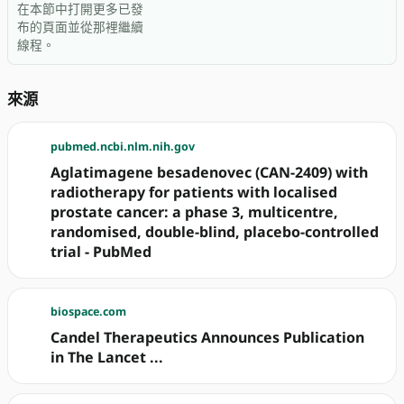
在本節中打開更多已發
布的頁面並從那裡繼續
線程。
來源
pubmed.ncbi.nlm.nih.gov
Aglatimagene besadenovec (CAN-2409) with
radiotherapy for patients with localised
prostate cancer: a phase 3, multicentre,
randomised, double-blind, placebo-controlled
trial - PubMed
biospace.com
Candel Therapeutics Announces Publication
in The Lancet ...