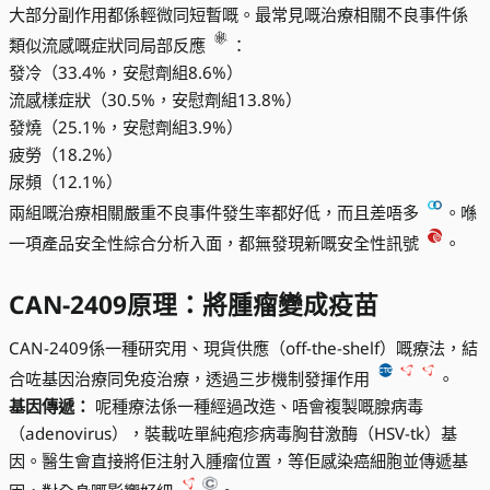
大部分副作用都係輕微同短暫嘅。最常見嘅治療相關不良事件係
類似流感嘅症狀同局部反應
：
發冷（33.4%，安慰劑組8.6%）
流感樣症狀（30.5%，安慰劑組13.8%）
發燒（25.1%，安慰劑組3.9%）
疲勞（18.2%）
尿頻（12.1%）
兩組嘅治療相關嚴重不良事件發生率都好低，而且差唔多
。喺
一項產品安全性綜合分析入面，都無發現新嘅安全性訊號
。
CAN-2409原理：將腫瘤變成疫苗
CAN-2409係一種研究用、現貨供應（off-the-shelf）嘅療法，結
合咗基因治療同免疫治療，透過三步機制發揮作用
。
基因傳遞：
呢種療法係一種經過改造、唔會複製嘅腺病毒
（adenovirus），裝載咗單純疱疹病毒胸苷激酶（HSV-tk）基
因。醫生會直接將佢注射入腫瘤位置，等佢感染癌細胞並傳遞基