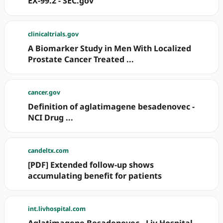
EX-99.2 - SEC.gov
clinicaltrials.gov
A Biomarker Study in Men With Localized
Prostate Cancer Treated ...
cancer.gov
Definition of aglatimagene besadenovec -
NCI Drug ...
candeltx.com
[PDF] Extended follow-up shows
accumulating benefit for patients
int.livhospital.com