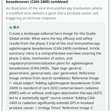
besadenovec (CAN-2409) combined
An illustration of the viral immunotherapy mechanism where
a modified virus delivers a gene into a prostate cancer cell,
triggering an immune response.
AI 提示
Create a landscape editorial hero image for this Studio 
Global article: What were the key efficacy and safety 
results from the phase 3 trial of the viral immunotherapy 
aglatimagene besadenovec (CAN-2409) combined. Article 
summary: Here is a comprehensive overview covering the 
phase 3 data, mechanism of action, and 
regulatory/commercialization plans for aglatimagene 
besadenovec (CAN-2409).. Topic tags: general, 
government, general web, user generated. Reference 
image context from search candidates: Reference image 
1: visual subject "Adding aglatimagene besadenovec (CAN-
2409) to standard of care (SOC) external beam radiation 
(EBRT) with or without androgen deprivation therapy (ADT) 
led to a statistically signif" source context "Adding CAN-
2409 to radiation significantly extends DFS in localized 
prostate cancer | Urology Times" Reference image 2: 