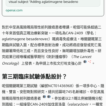
visual subject "Adding aglatimagene besadeno
openai.com
對於中至高風險嘅局限性前列腺癌患者嚟講，呢個可能係超過二
十年來首個真正嘅治療新突破。一項名為CAN-2409（學名：
aglatimagene besadenovec）嘅病毒免疫療法，喺關鍵嘅第三
期臨床試驗入面，配合標準放射治療，成功將癌症復發或死亡風
險顯著降低咗三成，而且安全性良好，無明顯增加額外毒性。研
究結果已經喺權威醫學期刊《刺針腫瘤學》（
The Lancet
Oncology
）上發表，為申請上市批文打咗支強心針
。
第三期臨床試驗係點設計？
呢個關鍵嘅第三期試驗（編號NCT01436968）係一項多中心、隨
機、雙盲、安慰劑對照研究，總共招募咗745名新確診、中至高風
險嘅局限性前列腺癌患者
。參加者以2:1嘅比例被隨機分配
到兩組：一組接受CAN-2409加伐昔洛韋（valacyclovir，一種常