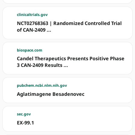
clinicaltrials.gov
NCT02768363 | Randomized Controlled Trial
of CAN-2409 ...
biospace.com
Candel Therapeutics Presents Positive Phase
3 CAN-2409 Results ...
pubchem.ncbi.nlm.nih.gov
Aglatimagene Besadenovec
sec.gov
EX-99.1