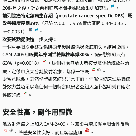
20個月之後，針對前列腺癌相關指標嘅效果更加突出
。
前列腺癌特定無病生存期（prostate cancer-specific DFS）嘅
改善幅度達到39%
（風險比 0.61；95%置信區間 0.44–0.85；
p=0.0031）
。
次要終點提供進一步支持：
一個重要嘅次要終點係睇兩年後腫瘤係咪徹底消失。結果顯示，
CAN-2409組嘅
兩年穿刺活檢陰性率係80%
，而安慰劑組只有
63%
（p=0.0018）
。呢個好處無論患者接受嘅係傳統放射治
療，定係中度大分割放射治療，都係一致嘅
。
要留意嘅係，雖然整體研究結果非常正面，但呢個臨床試驗嘅統
計效力並唔足以喺任何一個特定嘅患者亞組入面都證明到有確定
性嘅好處
。
安全性高，副作用輕微
喺放射治療之上加入CAN-2409，並無顯著增加嚴重嘅毒性反應
。整體安全性良好，而且容易處理
。