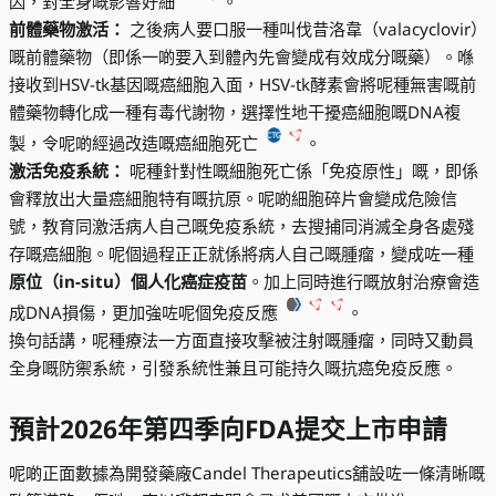
因，對全身嘅影響好細
。
前體藥物激活：
之後病人要口服一種叫伐昔洛韋（valacyclovir）
嘅前體藥物（即係一啲要入到體內先會變成有效成分嘅藥）。喺
接收到HSV-tk基因嘅癌細胞入面，HSV-tk酵素會將呢種無害嘅前
體藥物轉化成一種有毒代謝物，選擇性地干擾癌細胞嘅DNA複
製，令呢啲經過改造嘅癌細胞死亡
。
激活免疫系統：
呢種針對性嘅細胞死亡係「免疫原性」嘅，即係
會釋放出大量癌細胞特有嘅抗原。呢啲細胞碎片會變成危險信
號，教育同激活病人自己嘅免疫系統，去搜捕同消滅全身各處殘
存嘅癌細胞。呢個過程正正就係將病人自己嘅腫瘤，變成咗一種
原位（in-situ）個人化癌症疫苗
。加上同時進行嘅放射治療會造
成DNA損傷，更加強咗呢個免疫反應
。
換句話講，呢種療法一方面直接攻擊被注射嘅腫瘤，同時又動員
全身嘅防禦系統，引發系統性兼且可能持久嘅抗癌免疫反應。
預計2026年第四季向FDA提交上市申請
呢啲正面數據為開發藥廠Candel Therapeutics舖設咗一條清晰嘅