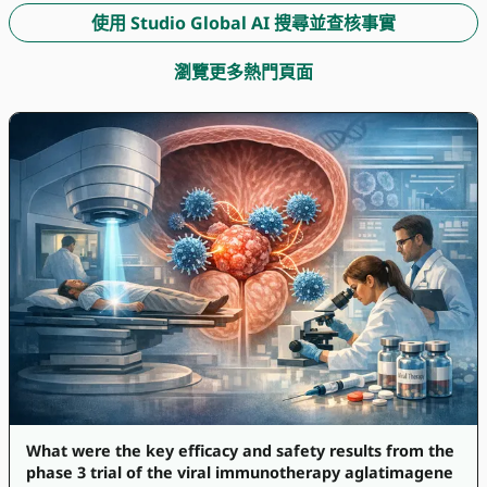
使用 Studio Global AI 搜尋並查核事實
瀏覽更多熱門頁面
What were the key efficacy and safety results from the
phase 3 trial of the viral immunotherapy aglatimagene