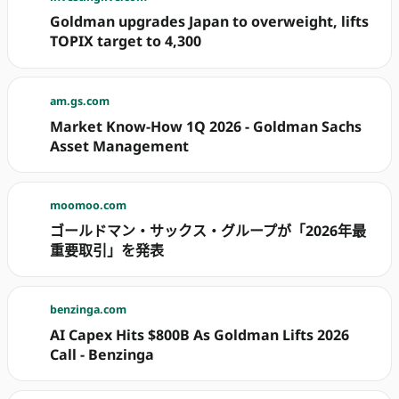
Goldman upgrades Japan to overweight, lifts
TOPIX target to 4,300
am.gs.com
Market Know-How 1Q 2026 - Goldman Sachs
Asset Management
moomoo.com
ゴールドマン・サックス・グループが「2026年最
重要取引」を発表
benzinga.com
AI Capex Hits $800B As Goldman Lifts 2026
Call - Benzinga