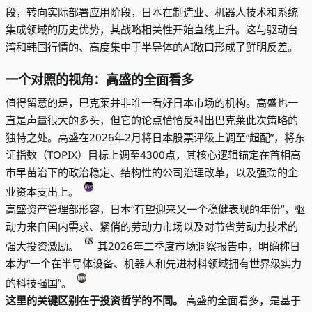
段，转向实际部署应用阶段，日本在制造业、机器人技术和系统
集成领域的历史优势，其战略相关性开始直线上升。这与驱动台
湾和韩国行情的、高度集中于半导体的AI敞口形成了鲜明反差。
一个对照的视角：高盛的全面看多
值得留意的是，巴克莱并非唯一看好日本市场的机构。高盛也一
直是声量很大的多头，但它的论点恰恰反衬出巴克莱此次策略的
独特之处。高盛在2026年2月将日本股票评级上调至“超配”，将东
证指数（TOPIX）目标上调至4300点，其核心逻辑锚定在首相高
市早苗治下的政治稳定、结构性的公司治理改革，以及强劲的企
业资本支出上。
高盛资产管理部形容，日本“有望迎来又一个稳健表现的年份”，驱
动力来自国内需求、紧俏的劳动力市场以及对节省劳动力技术的
强大投资激励。
其2026年二季度市场洞察报告中，明确称日
本为“一个在半导体设备、机器人和先进材料领域拥有世界级实力
的科技强国”。
这里的关键区别在于投资哲学的不同。
高盛的全面看多，是基于