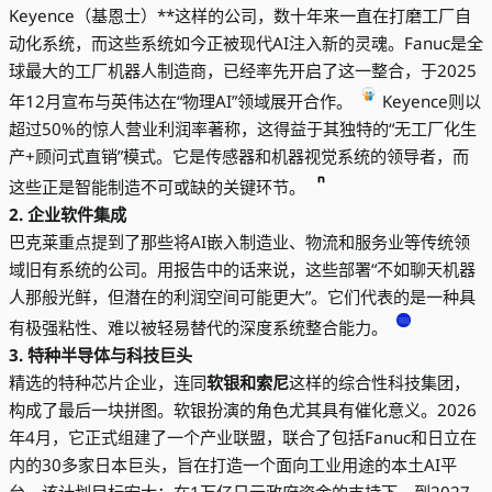
Keyence（基恩士）**这样的公司，数十年来一直在打磨工厂自
动化系统，而这些系统如今正被现代AI注入新的灵魂。Fanuc是全
球最大的工厂机器人制造商，已经率先开启了这一整合，于2025
年12月宣布与英伟达在“物理AI”领域展开合作。
Keyence则以
超过50%的惊人营业利润率著称，这得益于其独特的“无工厂化生
产+顾问式直销”模式。它是传感器和机器视觉系统的领导者，而
这些正是智能制造不可或缺的关键环节。
2. 企业软件集成
巴克莱重点提到了那些将AI嵌入制造业、物流和服务业等传统领
域旧有系统的公司。用报告中的话来说，这些部署“不如聊天机器
人那般光鲜，但潜在的利润空间可能更大”。它们代表的是一种具
有极强粘性、难以被轻易替代的深度系统整合能力。
3. 特种半导体与科技巨头
精选的特种芯片企业，连同
软银和索尼
这样的综合性科技集团，
构成了最后一块拼图。软银扮演的角色尤其具有催化意义。2026
年4月，它正式组建了一个产业联盟，联合了包括Fanuc和日立在
内的30多家日本巨头，旨在打造一个面向工业用途的本土AI平