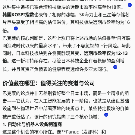
这种集中追捧已将台湾科技板块的远期市盈率推高至约18倍。
韩国KOSPI指数
也录得了相似的涨幅，SK海力士和三星等存储芯
片巨头享受了相当高的估值溢价。其科技板块远期市盈率约为16
倍。
巴克莱的核心判断是，这些上涨已将上述市场的估值推至“自互联
网泡沫时代以来的最高水平”，带来了不容忽视的下行风险。与此
同时，日本科技板块则在侧翼静观其变，
远期市盈率仅为12-13
倍
。这一折扣持续存在，尽管日本科技企业有着稳健的盈利增
长，并且其资产负债表的健康程度远超许多亚太同行。
价值藏在哪里：值得关注的赛道与公司
巴克莱的论点并非无差别看好整个日本市场，而是一个精准的狙
击——它认为，在人工智能发展的下一阶段，也就是从建设基础
设施到在物理世界中部署落地的转折点上，某些特定板块的价值
被严重低估了。该行的研究指向了三个核心领域：
1. 自动化与机器人设备制造商
这是整个机会的核心所在。像**Fanuc（发那科）
和