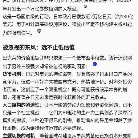
台。该计划目标宏大：在1万亿日元政府资金的支持下，到2027
年开发出一个万亿参数级别的大模型。
这是一场国家级的行动。日本政府已拨款近2万亿日元（约130亿
美元）用于AI计算基础设施建设，释放出坚定不移构建主权AI能
力的强烈信号。
被忽视的东风：远不止低估值
巴克莱的价值论据并非只依赖于一个低市盈率倍数。该行还识别
出了另外三股强大却常被忽视的驱动因素：
货币机制
：日元对美元的持续弱势，显著增强了日本出口产品的
竞争力，但这一利好尚未被股市充分、热情地计价。对海外投资
者而言，这创造了一个双重机会：既有可能获得股票本身的增
值，还有望在日元未来走强时收获额外的汇兑收益。
人口结构的紧迫性
：日本严峻的劳动力短缺和老龄化问题，已不
只是一个社会挑战——它们为AI驱动的生产力工具创造了深厚而
真实的需求。这种迫不得已的刚需，推动着AI的采用率超越了炒
作周期，成为维持经济运转的必要选择。
主题切换的时机
：随着全球AI建设从单纯的基础设施资本开支阶