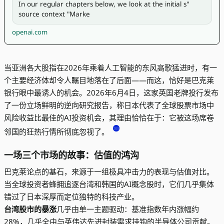
In our regular chapters below, we look at the initial s" 
source context "Marke
openai.com
当亚洲各大股指在2026年乘着人工智能的东风高歌猛进时，有一
个主要经济体却令人瞩目地落在了后面——而这，恰好是巴克莱
银行眼中最诱人的机会。2026年6月4日，这家英国老牌投行发布
了一份立场鲜明的逆向研究报告，称日本代表了全球股票市场中
风险收益比最佳的AI投资机会，其理由恰恰在于：它被这场席卷
邻国的狂热行情所彻底忽视了。
一场三个市场的故事：估值的鸿沟
巴克莱论点的基石，来源于一组极具冲击力的表现与估值对比。
当全球投资者蜂拥追逐台湾和韩国的AI概念股时，它们几乎集体
错过了日本深厚而定位独特的科技产业。
台湾股市的暴涨
几乎由单一主题驱动：基准指数年内涨幅约
28%，几乎全由与英伟达先进封装需求挂钩的半导体公司贡献。