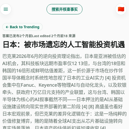
🇨🇳
搜索并核查事实
← Back to Trending
答案
已发布
2个月前
Last edited 2个月前
18 来源
日本：被市场遗忘的人工智能投资机遇
巴克莱2026年6月的逆向投资理论指出，日本是亚洲被低估的
AI机会，其科技板块远期市盈率仅12 13倍，与台湾的18倍和
韩国的16倍形成鲜明估值差距，这一折价源于市场在炒作邻
国半导体概念时系统性地忽视了日本的工业AI实力 [4] 投资机
会集中在Fanuc、Keyence等物理AI与自动化龙头，以及软银
牵头、获政府1万亿日元支持的产业联盟，这与台湾、韩国以
半导体为核心的AI叙事截然不同——日本押注的是AI从基础
设施建设转向现实世界部署的第二阶段 [4] [8] 高盛虽也看好
日本宏观前景，但巴克莱的差异化逻辑在于：这是一场纯粹的
价值修复博弈，赌的是随着全球AI支出从芯片基础设施转向
真实场景落地，日本资产的估值折扣将加速收窄 [4]...