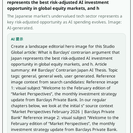
represents the best risk-adjusted AI investment
opportunity in global equity markets, and h
The Japanese market's undervalued tech sector represents a
key risk-adjusted opportunity as AI spending evolves. Image:
AI-generated.
AI 提示
Create a landscape editorial hero image for this Studio 
Global article: What is Barclays' contrarian argument that 
Japan represents the best risk-adjusted AI investment 
opportunity in global equity markets, and h. Article 
summary: ## Barclays' Contrarian Japan AI Thesis. Topic 
tags: general, general web, user generated. Reference 
image context from search candidates: Reference image 
1: visual subject "Welcome to the February edition of 
“Market Perspectives”, the monthly investment strategy 
update from Barclays Private Bank. In our regular 
chapters below, we look at the initial s" source context 
"Market Perspectives February 2026 | Barclays Private 
Bank" Reference image 2: visual subject "Welcome to the 
February edition of “Market Perspectives”, the monthly 
investment strategy update from Barclays Private Bank. 