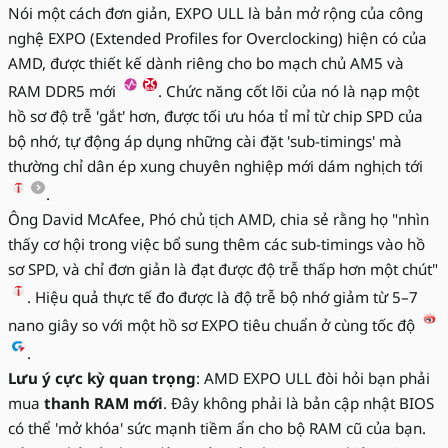
Nói một cách đơn giản, EXPO ULL là bản mở rộng của công
nghệ EXPO (Extended Profiles for Overclocking) hiện có của
AMD, được thiết kế dành riêng cho bo mạch chủ AM5 và
RAM DDR5 mới
. Chức năng cốt lõi của nó là nạp một
hồ sơ độ trễ 'gắt' hơn, được tối ưu hóa tỉ mỉ từ chip SPD của
bộ nhớ, tự động áp dụng những cài đặt 'sub-timings' mà
thường chỉ dân ép xung chuyên nghiệp mới dám nghịch tới
.
Ông David McAfee, Phó chủ tịch AMD, chia sẻ rằng họ "nhìn
thấy cơ hội trong việc bổ sung thêm các sub-timings vào hồ
sơ SPD, và chỉ đơn giản là đạt được độ trễ thấp hơn một chút"
. Hiệu quả thực tế đo được là độ trễ bộ nhớ giảm từ 5–7
nano giây so với một hồ sơ EXPO tiêu chuẩn ở cùng tốc độ
.
Lưu ý cực kỳ quan trọng
: AMD EXPO ULL đòi hỏi bạn phải
mua
thanh RAM mới
. Đây không phải là bản cập nhật BIOS
có thể 'mở khóa' sức mạnh tiềm ẩn cho bộ RAM cũ của bạn.