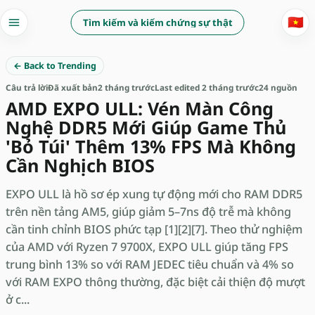
🇻🇳
Tìm kiếm và kiểm chứng sự thật
← Back to Trending
Câu trả lời
Đã xuất bản
2 tháng trước
Last edited 2 tháng trước
24 nguồn
AMD EXPO ULL: Vén Màn Công
Nghệ DDR5 Mới Giúp Game Thủ
'Bỏ Túi' Thêm 13% FPS Mà Không
Cần Nghịch BIOS
EXPO ULL là hồ sơ ép xung tự động mới cho RAM DDR5
trên nền tảng AM5, giúp giảm 5–7ns độ trễ mà không
cần tinh chỉnh BIOS phức tạp [1][2][7]. Theo thử nghiệm
của AMD với Ryzen 7 9700X, EXPO ULL giúp tăng FPS
trung bình 13% so với RAM JEDEC tiêu chuẩn và 4% so
với RAM EXPO thông thường, đặc biệt cải thiện độ mượt
ở c...