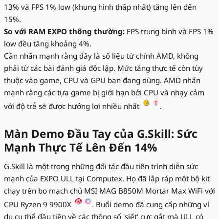
13% và FPS 1% low (khung hình thấp nhất) tăng lên đến
15%.
So với RAM EXPO thông thường:
FPS trung bình và FPS 1%
low đều tăng khoảng 4%.
Cần nhấn mạnh rằng đây là số liệu từ chính AMD, không
phải từ các bài đánh giá độc lập. Mức tăng thực tế còn tùy
thuộc vào game, CPU và GPU bạn đang dùng. AMD nhấn
mạnh rằng các tựa game bị giới hạn bởi CPU và nhạy cảm
với độ trễ sẽ được hưởng lợi nhiều nhất
.
Màn Demo Đầu Tay của G.Skill: Sức
Mạnh Thực Tế Lên Đến 14%
G.Skill là một trong những đối tác đầu tiên trình diễn sức
mạnh của EXPO ULL tại Computex. Họ đã lắp ráp một bộ kit
chạy trên bo mạch chủ MSI MAG B850M Mortar Max WiFi với
CPU Ryzen 9 9900X
. Buổi demo đã cung cấp những ví
dụ cụ thể đầu tiên về các thông số 'siết' cực gắt mà ULL có