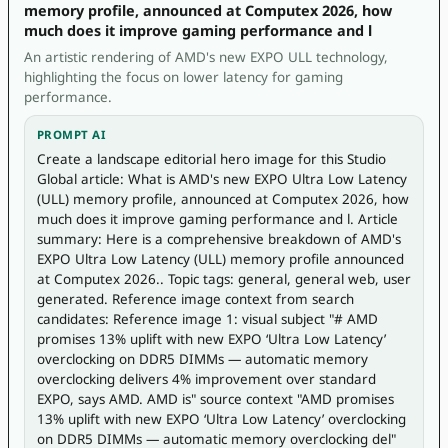
memory profile, announced at Computex 2026, how
much does it improve gaming performance and l
An artistic rendering of AMD's new EXPO ULL technology,
highlighting the focus on lower latency for gaming
performance.
PROMPT AI
Create a landscape editorial hero image for this Studio 
Global article: What is AMD's new EXPO Ultra Low Latency 
(ULL) memory profile, announced at Computex 2026, how 
much does it improve gaming performance and l. Article 
summary: Here is a comprehensive breakdown of AMD's 
EXPO Ultra Low Latency (ULL) memory profile announced 
at Computex 2026.. Topic tags: general, general web, user 
generated. Reference image context from search 
candidates: Reference image 1: visual subject "# AMD 
promises 13% uplift with new EXPO ‘Ultra Low Latency’ 
overclocking on DDR5 DIMMs — automatic memory 
overclocking delivers 4% improvement over standard 
EXPO, says AMD. AMD is" source context "AMD promises 
13% uplift with new EXPO ‘Ultra Low Latency’ overclocking 
on DDR5 DIMMs — automatic memory overclocking del" 