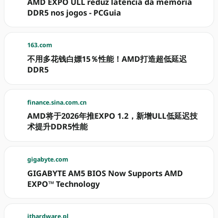
AMD EXPO ULL reduz latência da memória
DDR5 nos jogos - PCGuia
163.com
不用多花钱白嫖15％性能！AMD打造超低延迟
DDR5
finance.sina.com.cn
AMD将于2026年推EXPO 1.2，新增ULL低延迟技
术提升DDR5性能
gigabyte.com
GIGABYTE AM5 BIOS Now Supports AMD
EXPO™ Technology
ithardware.pl