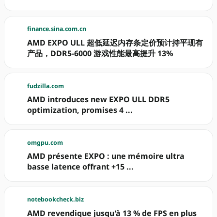
finance.sina.com.cn
AMD EXPO ULL 超低延迟内存条定价预计持平现有
产品，DDR5-6000 游戏性能最高提升 13%
fudzilla.com
AMD introduces new EXPO ULL DDR5
optimization, promises 4 ...
omgpu.com
AMD présente EXPO : une mémoire ultra
basse latence offrant +15 ...
notebookcheck.biz
AMD revendique jusqu'à 13 % de FPS en plus