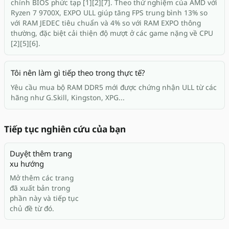
chỉnh BIOS phức tạp [1][2][7]. Theo thử nghiệm của AMD với
Ryzen 7 9700X, EXPO ULL giúp tăng FPS trung bình 13% so
với RAM JEDEC tiêu chuẩn và 4% so với RAM EXPO thông
thường, đặc biệt cải thiện độ mượt ở các game nặng về CPU
[2][5][6].
Tôi nên làm gì tiếp theo trong thực tế?
Yêu cầu mua bộ RAM DDR5 mới được chứng nhận ULL từ các
hãng như G.Skill, Kingston, XPG...
Tiếp tục nghiên cứu của bạn
Duyệt thêm trang
xu hướng
Mở thêm các trang
đã xuất bản trong
phần này và tiếp tục
chủ đề từ đó.