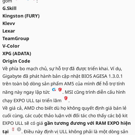
gồm
:
G.Skill
Kingston (FURY)
Klevv
Lexar
TeamGroup
V-Color
XPG (ADATA)
Origin Code
Về phía bo mạch chủ, sự hỗ trợ đã được triển khai. Ví dụ,
Gigabyte đã phát hành bản cập nhật BIOS AGESA 1.3.0.1
trên toàn bộ dòng sản phẩm AM5 của mình để hỗ trợ tính
năng này ngay lập tức
. MSI cũng trình diễn cấu hình
chạy EXPO ULL tại triển lãm
.
Về giá cả, AMD cho biết dù họ không quyết định giá bán lẻ
cuối cùng, các cuộc thảo luận với đối tác cho thấy các bộ kit
EXPO ULL sẽ có giá
gần tương đương với RAM EXPO hiện
tại
. Điều này định vị ULL không phải là một dòng sản