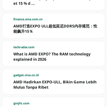
et 15 % d ...
finance.sina.com.cn
AMD打造EXPO ULL超低延迟DDR5内存规范：性
能飙升15％
techradar.com
What is AMD EXPO? The RAM technology
explained in 2026
gadget.viva.co.id
AMD Hadirkan EXPO-ULL, Bikin Game Lebih
Mulus Tanpa Ribet
ginjfo.com