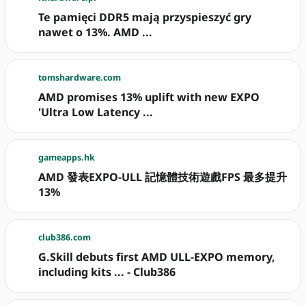
Te pamięci DDR5 mają przyspieszyć gry
nawet o 13%. AMD ...
tomshardware.com
AMD promises 13% uplift with new EXPO
'Ultra Low Latency ...
gameapps.hk
AMD 發表EXPO-ULL 記憶體技術遊戲FPS 最多提升
13%
club386.com
G.Skill debuts first AMD ULL-EXPO memory,
including kits ... - Club386