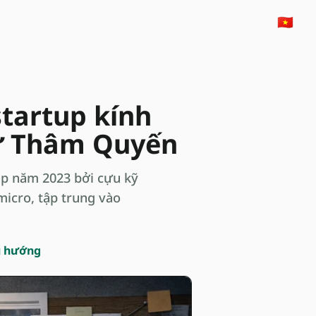
🇻🇳
startup kính
ừ Thâm Quyến
ập năm 2023 bởi cựu kỹ
micro, tập trung vào
u hướng