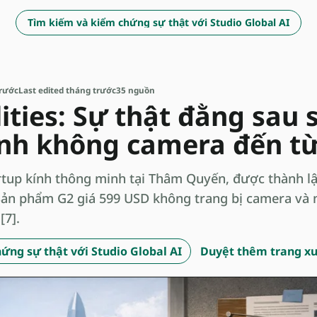
Tìm kiếm và kiểm chứng sự thật với Studio Global AI
trước
Last edited tháng trước
35 nguồn
ities: Sự thật đằng sau 
nh không camera đến t
tartup kính thông minh tại Thâm Quyến, được thành l
. Sản phẩm G2 giá 599 USD không trang bị camera và 
[7].
ứng sự thật với Studio Global AI
Duyệt thêm trang x