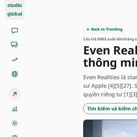
studio
global
← Back to Trending
Câu trả lời
Đã xuất bản
tháng 
Even Real
thông mi
Even Realities là s
sư Apple [4][5][27]
quyền riêng tư [1][3]
Tìm kiếm và kiểm ch