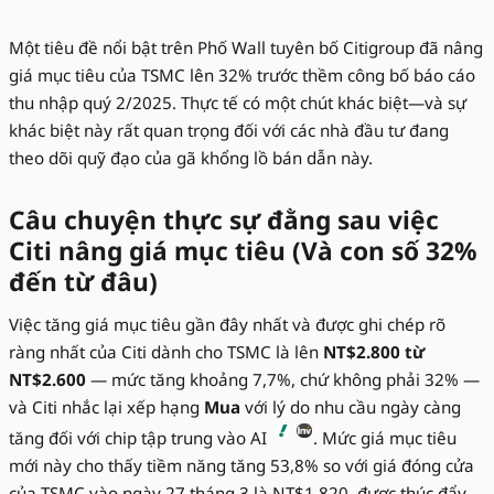
Một tiêu đề nổi bật trên Phố Wall tuyên bố Citigroup đã nâng
giá mục tiêu của TSMC lên 32% trước thềm công bố báo cáo
thu nhập quý 2/2025. Thực tế có một chút khác biệt—và sự
khác biệt này rất quan trọng đối với các nhà đầu tư đang
theo dõi quỹ đạo của gã khổng lồ bán dẫn này.
Câu chuyện thực sự đằng sau việc
Citi nâng giá mục tiêu (Và con số 32%
đến từ đâu)
Việc tăng giá mục tiêu gần đây nhất và được ghi chép rõ
ràng nhất của Citi dành cho TSMC là lên
NT$2.800 từ
NT$2.600
— mức tăng khoảng 7,7%, chứ không phải 32% —
và Citi nhắc lại xếp hạng
Mua
với lý do nhu cầu ngày càng
tăng đối với chip tập trung vào AI
. Mức giá mục tiêu
mới này cho thấy tiềm năng tăng 53,8% so với giá đóng cửa
của TSMC vào ngày 27 tháng 3 là NT$1.820, được thúc đẩy