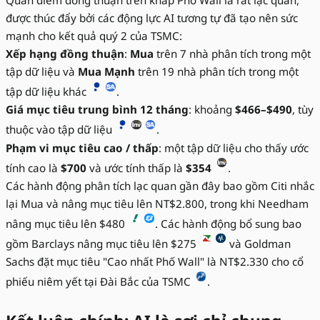
Quan điểm đồng thuận trên khắp Phố Wall là rất lạc quan,
được thúc đẩy bởi các động lực AI tương tự đã tạo nên sức
mạnh cho kết quả quý 2 của TSMC:
Xếp hạng đồng thuận
:
Mua
trên 7 nhà phân tích trong một
tập dữ liệu và
Mua Mạnh
trên 19 nhà phân tích trong một
tập dữ liệu khác
.
Giá mục tiêu trung bình 12 tháng
: khoảng
$466–$490
, tùy
thuộc vào tập dữ liệu
.
Phạm vi mục tiêu cao / thấp
: một tập dữ liệu cho thấy ước
tính cao là
$700
và ước tính thấp là
$354
.
Các hành động phân tích lạc quan gần đây bao gồm Citi nhắc
lại Mua và nâng mục tiêu lên NT$2.800, trong khi Needham
nâng mục tiêu lên $480
. Các hành động bổ sung bao
gồm Barclays nâng mục tiêu lên $275
và Goldman
Sachs đặt mục tiêu "Cao nhất Phố Wall" là NT$2.330 cho cổ
phiếu niêm yết tại Đài Bắc của TSMC
.