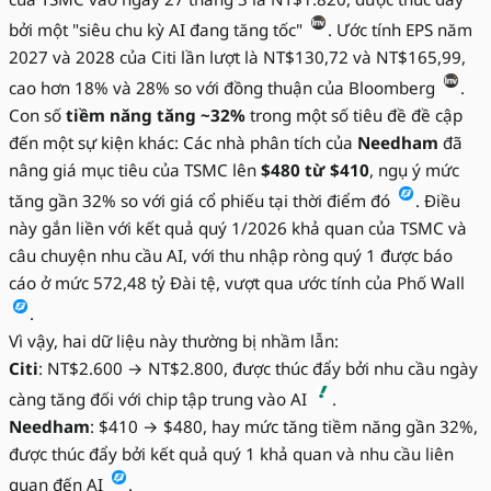
bởi một "siêu chu kỳ AI đang tăng tốc"
. Ước tính EPS năm
2027 và 2028 của Citi lần lượt là NT$130,72 và NT$165,99,
cao hơn 18% và 28% so với đồng thuận của Bloomberg
.
Con số
tiềm năng tăng ~32%
trong một số tiêu đề đề cập
đến một sự kiện khác: Các nhà phân tích của
Needham
đã
nâng giá mục tiêu của TSMC lên
$480 từ $410
, ngụ ý mức
tăng gần 32% so với giá cổ phiếu tại thời điểm đó
. Điều
này gắn liền với kết quả quý 1/2026 khả quan của TSMC và
câu chuyện nhu cầu AI, với thu nhập ròng quý 1 được báo
cáo ở mức 572,48 tỷ Đài tệ, vượt qua ước tính của Phố Wall
.
Vì vậy, hai dữ liệu này thường bị nhầm lẫn:
Citi
: NT$2.600 → NT$2.800, được thúc đẩy bởi nhu cầu ngày
càng tăng đối với chip tập trung vào AI
.
Needham
: $410 → $480, hay mức tăng tiềm năng gần 32%,
được thúc đẩy bởi kết quả quý 1 khả quan và nhu cầu liên
quan đến AI
.