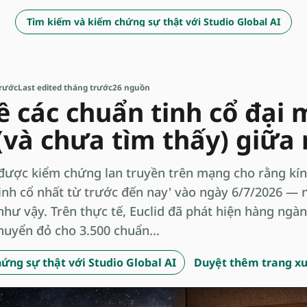
Tìm kiếm và kiểm chứng sự thật với Studio Global AI
trước
Last edited tháng trước
26 nguồn
ề các chuẩn tinh cổ đại 
(và chưa tìm thấy) giữa
được kiểm chứng lan truyền trên mạng cho rằng kín
tinh cổ nhất từ trước đến nay' vào ngày 6/7/2026 —
như vậy. Trên thực tế, Euclid đã phát hiện hàng ngà
huyển đỏ cho 3.500 chuẩn...
ứng sự thật với Studio Global AI
Duyệt thêm trang x