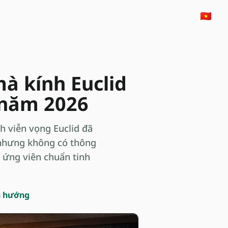
🇻🇳
mà kính Euclid
 năm 2026
h viễn vọng Euclid đã
 nhưng không có thông
n ứng viên chuẩn tinh
u hướng