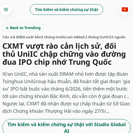
🇻🇳
Tìm kiếm và kiểm chứng sự thật
← Back to Trending
Câu trả lời
Đã xuất bản
2 tháng trước
Last edited 2 tháng trước
23 nguồn
CXMT vượt rào cản lịch sử, đối
thủ UniIC chập chững vào đường
đua IPO chip nhớ Trung Quốc
Xi'an UniIC, nhà sản xuất DRAM nhỏ hơn được tập đoàn
Tsinghua UniGroup hậu thuẫn, đã hoàn tất giai đoạn 'gia
sư' IPO bắt buộc vào tháng 6/2026, tiến thêm một bước
tới sàn chứng khoán Bắc Kinh, dù vẫn còn ở giai đoạn r...
Ngược lại, CXMT đã nhận được sự chấp thuận từ Sở Giao
dịch Chứng khoán Thượng Hải vào ngày 27/5/...
Tìm kiếm và kiểm chứng sự thật với Studio Global
AI