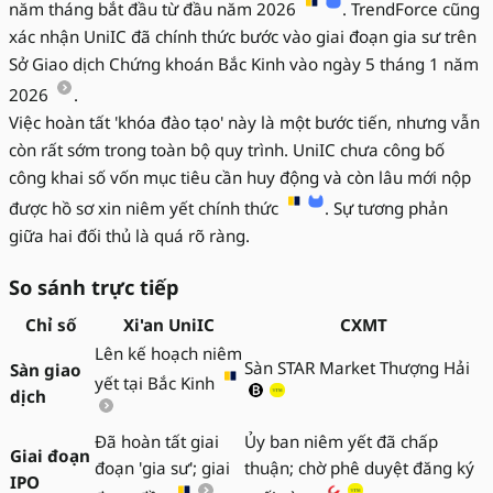
năm tháng bắt đầu từ đầu năm 2026
. TrendForce cũng
xác nhận UniIC đã chính thức bước vào giai đoạn gia sư trên
Sở Giao dịch Chứng khoán Bắc Kinh vào ngày 5 tháng 1 năm
2026
.
Việc hoàn tất 'khóa đào tạo' này là một bước tiến, nhưng vẫn
còn rất sớm trong toàn bộ quy trình. UniIC chưa công bố
công khai số vốn mục tiêu cần huy động và còn lâu mới nộp
được hồ sơ xin niêm yết chính thức
. Sự tương phản
giữa hai đối thủ là quá rõ ràng.
So sánh trực tiếp
Chỉ số
Xi'an UniIC
CXMT
Lên kế hoạch niêm
Sàn STAR Market Thượng Hải
Sàn giao
yết tại Bắc Kinh
dịch
Đã hoàn tất giai
Ủy ban niêm yết đã chấp
Giai đoạn
đoạn 'gia sư'; giai
thuận; chờ phê duyệt đăng ký
IPO