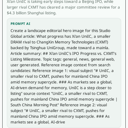
Xi'an UniIC is taking early steps toward a Beijing IPO, while
larger rival CXMT has cleared a major committee review for a
$4.3 billion Shanghai listing.
PROMPT AI
Create a landscape editorial hero image for this Studio 
Global article: What progress has Xi'an UniIC, a smaller 
DRAM rival to ChangXin Memory Technologies (CXMT) 
backed by Tsinghua UniGroup, made toward a mainla. 
Article summary: ## Xi'an UniIC's IPO Progress vs. CXMT's 
Listing Milestone. Topic tags: general, news, general web, 
user generated. Reference image context from search 
candidates: Reference image 1: visual subject "# UniIC, a 
smaller rival to CXMT, pushes for mainland China IPO 
amid memory supercycle. ### As markets see a global, 
AI-driven demand for memory, UniIC is a step closer to 
listing" source context "UniIC, a smaller rival to CXMT, 
pushes for mainland China IPO amid memory supercycle | 
South China Morning Post" Reference image 2: visual 
subject "# UniIC, a smaller rival to CXMT, pushes for 
mainland China IPO amid memory supercycle. ### As 
markets see a global, AI-drive