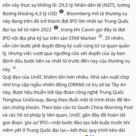
vốn này thực sự khổng lồ: 29,5 tỷ Nhân dân tệ (NDT), tương
đương khoảng 4,3 tỷ USD
. Bloomberg mô tả thương vụ
này đang trên đà trở thành đợt IPO lớn nhất tại Trung Quốc
đại lục kể từ năm 2022
, trong khi Caixin gọi đây là đợt
IPO nội địa phá kỷ lục trên sàn STAR Market
. Dĩ nhiên,
vẫn còn bước phê duyệt đăng ký cuối cùng từ cơ quan quản
lý, nhưng việc vượt qua ngưỡng cửa xét duyệt của ủy ban
đánh dấu bước tiến xa nhất từ trước đến nay của thương vụ
này
.
Quỹ đạo của UniIC khiêm tốn hơn nhiều. Nhà sản xuất chip
nhớ truy cập ngẫu nhiên động (DRAM) có trụ sở tại Tây An
này, được hậu thuẫn bởi tập đoàn công nghệ Trung Quốc
Tsinghua UniGroup, đang theo đuổi một lộ trình khác để lên
sàn chứng khoán. Theo báo cáo từ South China Morning Post
và các hồ sơ pháp lý liên quan, UniIC gần đây đã hoàn tất
giai đoạn
'gia sư'
IPO—một bước đào tạo bắt buộc trước khi
niêm yết ở Trung Quốc đại lục—kết thúc quy trình kéo dài