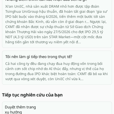
Xi'an UniIC, nhà sản xuất DRAM nhỏ hơn được tập đoàn
Tsinghua UniGroup hậu thuẫn, đã hoàn tất giai đoạn 'gia sư'
IPO bắt buộc vào tháng 6/2026, tiến thêm một bước tới sàn
chứng khoán Bắc Kinh, dù vẫn còn ở giai đoạn r... Ngược lại,
CXMT đã nhận được sự chấp thuận từ Sở Giao dịch Chứng
khoán Thượng Hải vào ngày 27/5/2026 cho đợt IPO 29,5 tỷ
NDT (4,3 tỷ USD) trên sàn STAR Market—một cột mốc đưa
hãng tiến gần tới thương vụ niêm yết nội đ...
Tôi nên làm gì tiếp theo trong thực tế?
Cả hai công ty đều đang chạy đua huy động vốn trong bối
cảnh cơn sốt chip nhớ do AI thúc đẩy, nhưng vị thế của họ
trong đường đua IPO khác biệt hoàn toàn: CXMT đã bỏ xa khi
vượt qua vòng xét duyệt, còn UniIC chỉ vừa k...
Tiếp tục nghiên cứu của bạn
Duyệt thêm trang
xu hướng