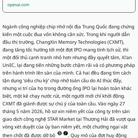
openai.com
Ngành công nghiệp chip nhớ nội địa Trung Quốc đang chứng
kiến một cuộc đua vốn không cân sức. Trong khi người dẫn
đầu thị trường, ChangXin Memory Technologies (CXMT),
đang tăng tốc hướng tới một đợt IPO mang tính lịch sử, thì
một đối thủ cạnh tranh nhỏ hơn nhưng đầy quyết tâm, Xi’an
UniIC, lại đang tiến những bước chậm rãi và có phương pháp
trên hành trình lên sàn của mình. Cả hai đều đang tìm cách
tận dụng 'siêu chu kỳ' chip nhớ toàn cầu do AI thúc đẩy,
nhưng vị trí của họ trong đường ống IPO lại hoàn toàn khác
biệt, một kẻ chạy nước rút, một người mới chỉ khởi động.
CXMT đã giành được sự chú ý của toàn cầu. Vào ngày 27
tháng 5 năm 2026, hồ sơ xin niêm yết của công ty trên sàn
giao dịch công nghệ STAR Market tại Thượng Hải đã vượt qua
vòng xét duyệt của ủy ban niêm yết, một chướng ngại vật
then chốt đã được dỡ bỏ
. Quy mô của đợt huy động