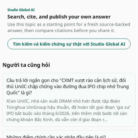
Studio Global AI
Search, cite, and publish your own answer
Use this topic as a starting point for a fresh source-backed
answer, then compare citations before you share it.
Tìm kiếm và kiểm chứng sự thật với Studio Global AI
Người ta cũng hỏi
Câu trả lời ngắn gọn cho "CXMT vượt rào cản lịch sử, đối
thủ UniIC chập chững vào đường đua IPO chip nhớ Trung
Quốc" là gì?
Xi'an UniIC, nhà sản xuất DRAM nhỏ hơn được tập đoàn
Tsinghua UniGroup hậu thuẫn, đã hoàn tất giai đoạn 'gia sư'
IPO bắt buộc vào tháng 6/2026, tiến thêm một bước tới sàn
chứng khoán Bắc Kinh, dù vẫn còn ở giai đoạn r...
Những điểm chính cần xác nhận đầu tiên là gì?