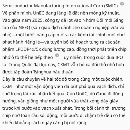
Semiconductor Manufacturing International Corp (SMIC)
.
Về phần mình, UniIC đang lặng lẽ đặt nền móng kỹ thuật.
Vào giữa năm 2025, công ty đã lọt vào Nhóm Đổi mới Sáng
tạo của NEEQ (sàn giao dịch dành cho doanh nghiệp vừa và
nhỏ)—một bước nâng cấp mở ra các kênh tài chính mới như
phát hành riêng lẻ—và tuyên bố kế hoạch tung ra các sản
phẩm LPDDR4x/5x dung lượng cao, đồng thời phát triển chip
nhớ ô tô thế hệ tiếp theo
. Tuy nhiên, trong cuộc đua IPO
tại Trung Quốc đại lục này, CXMT vẫn bỏ xa đối thủ nhỏ hơn
được tập đoàn Tsinghua hậu thuẫn.
Đây là câu chuyện về hai tốc độ trong cùng một cuộc chiến.
CXMT như một vận động viên đã bứt phá qua vạch đích, chỉ
chờ trọng tài xác nhận kết quả. Còn UniIC, dù đang đi đúng
hướng, vẫn giống như một người vừa thắt xong dây giày
trước khi bước vào vạch xuất phát. Trong bối cảnh thị trường
chip nhớ toàn cầu sôi động, mỗi bước đi chậm trễ đều có thể
khiến khoảng cách ngày càng bị nới rộng.