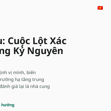
🇻🇳
: Cuộc Lột Xác
ong Kỷ Nguyên
ịnh vị mình, biến
trường hạ tầng trung
đánh giá lại là nhà cung
u hướng