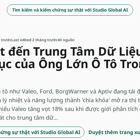
Tìm kiếm và kiểm chứng sự thật với Studio Global AI
 trước
Last edited 2 tháng trước
40 nguồn
t đến Trung Tâm Dữ Liệu
c của Ông Lớn Ô Tô Tr
ô tô như Valeo, Ford, BorgWarner và Aptiv đang tái đ
lý nhiệt và năng lượng thành 'chìa khóa' mở ra thị 
hiếu Valeo tăng vọt 18% sau khi được giới phân tích 
át cho trung tâm dữ...
ứng sự thật với Studio Global AI
Duyệt thêm trang x