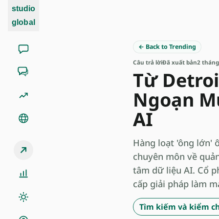
studio
global
← Back to Trending
Câu trả lời
Đã xuất bản
2 tháng
Từ Detroi
Ngoạn Mụ
AI
Hàng loạt 'ông lớn' 
chuyên môn về quản 
tâm dữ liệu AI. Cổ p
cấp giải pháp làm m
Tìm kiếm và kiểm ch