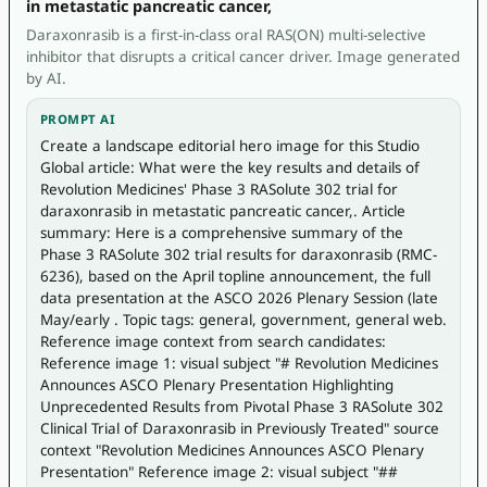
in metastatic pancreatic cancer,
Daraxonrasib is a first-in-class oral RAS(ON) multi-selective
inhibitor that disrupts a critical cancer driver. Image generated
by AI.
PROMPT AI
Create a landscape editorial hero image for this Studio 
Global article: What were the key results and details of 
Revolution Medicines' Phase 3 RASolute 302 trial for 
daraxonrasib in metastatic pancreatic cancer,. Article 
summary: Here is a comprehensive summary of the 
Phase 3 RASolute 302 trial results for daraxonrasib (RMC-
6236), based on the April topline announcement, the full 
data presentation at the ASCO 2026 Plenary Session (late 
May/early . Topic tags: general, government, general web. 
Reference image context from search candidates: 
Reference image 1: visual subject "# Revolution Medicines 
Announces ASCO Plenary Presentation Highlighting 
Unprecedented Results from Pivotal Phase 3 RASolute 302 
Clinical Trial of Daraxonrasib in Previously Treated" source 
context "Revolution Medicines Announces ASCO Plenary 
Presentation" Reference image 2: visual subject "## 