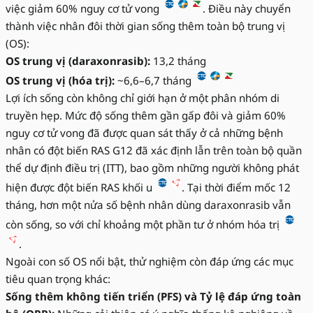
việc giảm 60% nguy cơ tử vong
. Điều này chuyển
thành việc nhân đôi thời gian sống thêm toàn bộ trung vị
(OS):
OS trung vị (daraxonrasib):
13,2 tháng
OS trung vị (hóa trị):
~6,6–6,7 tháng
Lợi ích sống còn không chỉ giới hạn ở một phân nhóm di
truyền hẹp. Mức độ sống thêm gần gấp đôi và giảm 60%
nguy cơ tử vong đã được quan sát thấy ở cả những bệnh
nhân có đột biến RAS G12 đã xác định lẫn trên toàn bộ quần
thể dự định điều trị (ITT), bao gồm những người không phát
hiện được đột biến RAS khối u
. Tại thời điểm mốc 12
tháng, hơn một nửa số bệnh nhân dùng daraxonrasib vẫn
còn sống, so với chỉ khoảng một phần tư ở nhóm hóa trị
.
Ngoài con số OS nổi bật, thử nghiệm còn đáp ứng các mục
tiêu quan trọng khác:
Sống thêm không tiến triển (PFS) và Tỷ lệ đáp ứng toàn