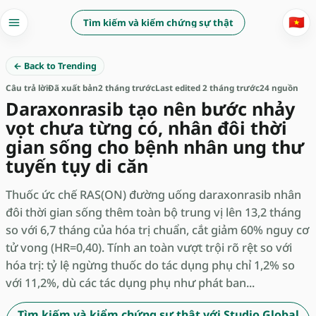
🇻🇳
Tìm kiếm và kiểm chứng sự thật
← Back to Trending
Câu trả lời
Đã xuất bản
2 tháng trước
Last edited 2 tháng trước
24 nguồn
Daraxonrasib tạo nên bước nhảy
vọt chưa từng có, nhân đôi thời
gian sống cho bệnh nhân ung thư
tuyến tụy di căn
Thuốc ức chế RAS(ON) đường uống daraxonrasib nhân
đôi thời gian sống thêm toàn bộ trung vị lên 13,2 tháng
so với 6,7 tháng của hóa trị chuẩn, cắt giảm 60% nguy cơ
tử vong (HR=0,40). Tính an toàn vượt trội rõ rệt so với
hóa trị: tỷ lệ ngừng thuốc do tác dụng phụ chỉ 1,2% so
với 11,2%, dù các tác dụng phụ như phát ban...
Tìm kiếm và kiểm chứng sự thật với Studio Global