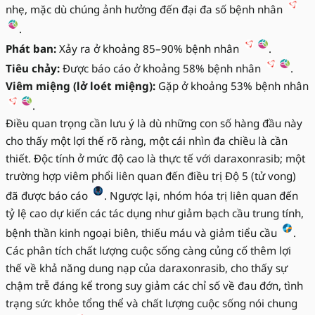
nhẹ, mặc dù chúng ảnh hưởng đến đại đa số bệnh nhân
.
Phát ban:
Xảy ra ở khoảng 85–90% bệnh nhân
.
Tiêu chảy:
Được báo cáo ở khoảng 58% bệnh nhân
.
Viêm miệng (lở loét miệng):
Gặp ở khoảng 53% bệnh nhân
.
Điều quan trọng cần lưu ý là dù những con số hàng đầu này
cho thấy một lợi thế rõ ràng, một cái nhìn đa chiều là cần
thiết. Độc tính ở mức độ cao là thực tế với daraxonrasib; một
trường hợp viêm phổi liên quan đến điều trị Độ 5 (tử vong)
đã được báo cáo
. Ngược lại, nhóm hóa trị liên quan đến
tỷ lệ cao dự kiến các tác dụng như giảm bạch cầu trung tính,
bệnh thần kinh ngoại biên, thiếu máu và giảm tiểu cầu
.
Các phân tích chất lượng cuộc sống càng củng cố thêm lợi
thế về khả năng dung nạp của daraxonrasib, cho thấy sự
chậm trễ đáng kể trong suy giảm các chỉ số về đau đớn, tình
trạng sức khỏe tổng thể và chất lượng cuộc sống nói chung