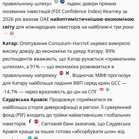
правильному шляху»
. Індекс довіри прямих
іноземних інвестицій (FDI Confidence Index) Kearney за
2026 рік визнав ОАЕ
найоптимістичнішою економікою
світу
для міжнародних інвесторів на найближчі три роки
.
Катар:
Опитування Consulum–HarrisX окремо виміряло
високу довіру до економіки та уряду Катару. 89%
респондентів вважають, що Катар рухається «правильним
шляхом», а 91% — що економіка розвивається в
правильному напрямку
. Водночас МВФ прогнозує
для Катару найбільше падіння ВВП серед країн GCC —
-14,7% — через вразливість до цін на СПГ
.
Саудівська Аравія:
Продовжує сприйматися як
найбільша історія диверсифікації в регіоні. Її суверенний
фонд (PIF) входить до трійки найактивніших глобальних
інвесторів
. Світовий банк зазначив, що Саудівська
Аравія краще за інших готова «абсорбувати шок» від