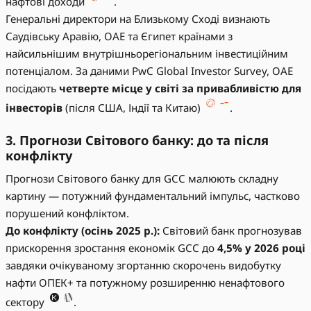
нафтові доходи
.
Генеральні директори на Близькому Сході визнають
Саудівську Аравію, ОАЕ та Єгипет країнами з
найсильнішим внутрішньорегіональним інвестиційним
потенціалом. За даними PwC Global Investor Survey, ОАЕ
посідають
четверте місце у світі за привабливістю для
інвесторів
(після США, Індії та Китаю)
.
3. Прогнози Світового банку: до та після
конфлікту
Прогнози Світового банку для GCC малюють складну
картину — потужний фундаментальний імпульс, частково
порушений конфліктом.
До конфлікту (осінь 2025 р.):
Світовий банк прогнозував
прискорення зростання економік GCC до
4,5% у 2026 році
завдяки очікуваному згортанню скорочень видобутку
нафти ОПЕК+ та потужному розширенню ненафтового
сектору
.