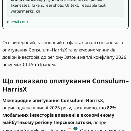
likenesses, fake screenshots, UI text, readable text, 
watermarks, ch
openai.com
Ось вичерпний, заснований на фактах аналіз останнього
опитування Consulum–HarrisX та ключових чинників
довіри інвесторів до регіону Затоки на тлі конфлікту 2026
року між США та Іраном.
Що показало опитування Consulum–
HarrisX
Міжнародне опитування Consulum–HarrisX
,
оприлюднене в липні 2026 року, засвідчило, що
82%
глобальних інвесторів впевнені в економічному
майбутньому регіону Перської затоки
, попри
триваючий конфлікт з Іраном
. Опитування охопило