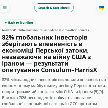
🇺🇦
Search & fact-check
← Back to Trending
Answers
Published
last month
Last edited last month
35 sources
82% глобальних інвесторів
зберігають впевненість в
економіці Перської затоки,
незважаючи на війну США з
Іраном — результати
опитування Consulum–HarrisX
82% міжнародних інвесторів висловили впевненість в
економічному майбутньому регіону Перської затоки,
попри триваючий конфлікт між США та Іраном [5][9].
Близько 70% респондентів очікують зростання
глобальної економічної ваги країн GCC протягом