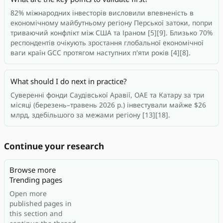
82% міжнародних інвесторів висловили впевненість в
економічному майбутньому регіону Перської затоки, попри
триваючий конфлікт між США та Іраном [5][9]. Близько 70%
респондентів очікують зростання глобальної економічної
ваги країн GCC протягом наступних п'яти років [4][8].
What should I do next in practice?
Суверенні фонди Саудівської Аравії, ОАЕ та Катару за три
місяці (березень–травень 2026 р.) інвестували майже $26
млрд, здебільшого за межами регіону [13][18].
Continue your research
Browse more
Trending pages
Open more
published pages in
this section and