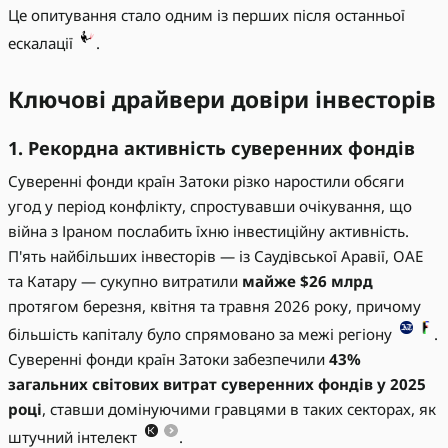
Це опитування стало одним із перших після останньої
ескалації
.
Ключові драйвери довіри інвесторів
1. Рекордна активність суверенних фондів
Суверенні фонди країн Затоки різко наростили обсяги
угод у період конфлікту, спростувавши очікування, що
війна з Іраном послабить їхню інвестиційну активність.
П'ять найбільших інвесторів — із Саудівської Аравії, ОАЕ
та Катару — сукупно витратили
майже $26 млрд
протягом березня, квітня та травня 2026 року, причому
більшість капіталу було спрямовано за межі регіону
.
Суверенні фонди країн Затоки забезпечили
43%
загальних світових витрат суверенних фондів у 2025
році
, ставши домінуючими гравцями в таких секторах, як
штучний інтелект
.