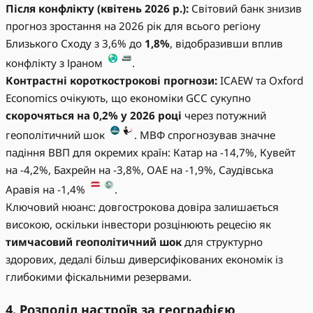
Після конфлікту (квітень 2026 р.):
Світовий банк знизив
прогноз зростання на 2026 рік для всього регіону
Близького Сходу з 3,6% до
1,8%
, відобразивши вплив
конфлікту з Іраном
.
Контрастні короткострокові прогнози:
ICAEW та Oxford
Economics очікують, що економіки GCC сукупно
скорочяться на 0,2% у 2026 році
через потужний
геополітичний шок
. МВФ спрогнозував значне
падіння ВВП для окремих країн: Катар на -14,7%, Кувейт
на -4,2%, Бахрейн на -3,8%, ОАЕ на -1,9%, Саудівська
Аравія на -1,4%
.
Ключовий нюанс: довгострокова довіра залишається
високою, оскільки інвестори розцінюють рецесію як
тимчасовий геополітичний шок
для структурно
здорових, дедалі більш диверсифікованих економік із
глибокими фіскальними резервами.
4. Розподіл настроїв за географією