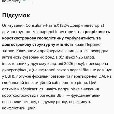
конфлікту
.
Підсумок
Опитування Consulum–HarrisX (82% довіри інвесторів)
демонструє, що міжнародні інвестори чітко
розрізняють
короткострокову геополітичну турбулентність та
довгострокову структурну міцність
країн Перської
затоки. Ключовими драйверами залишаються: рекордна
активність суверенних фондів (близько $26 млрд,
інвестованих у другому кварталі 2026 року), прискорена
диверсифікація (ненафтовий сектор дедалі більше домінує
у ВВП), потужні фіскальні резерви та перетворення ОАЕ на
глобальний інвестиційний хаб першого рівня. Цей
оптимізм зберігається, навіть попри різке зниження
короткострокових прогнозів ВВП, — фундаментальні
показники регіону, на думку ринку, переживуть
конфліктний цикл.