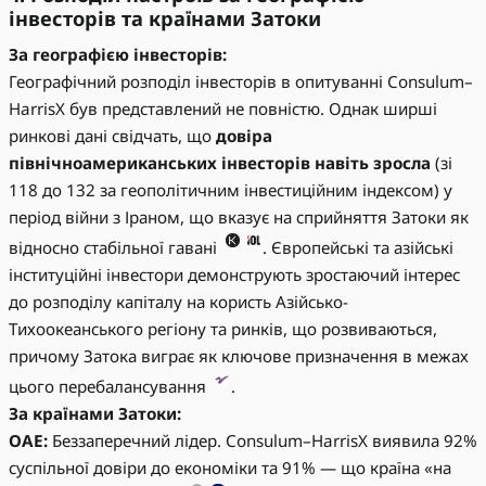
інвесторів та країнами Затоки
За географією інвесторів:
Географічний розподіл інвесторів в опитуванні Consulum–
HarrisX був представлений не повністю. Однак ширші
ринкові дані свідчать, що
довіра
північноамериканських інвесторів навіть зросла
(зі
118 до 132 за геополітичним інвестиційним індексом) у
період війни з Іраном, що вказує на сприйняття Затоки як
відносно стабільної гавані
. Європейські та азійські
інституційні інвестори демонструють зростаючий інтерес
до розподілу капіталу на користь Азійсько-
Тихоокеанського регіону та ринків, що розвиваються,
причому Затока виграє як ключове призначення в межах
цього перебалансування
.
За країнами Затоки:
ОАЕ:
Беззаперечний лідер. Consulum–HarrisX виявила 92%
суспільної довіри до економіки та 91% — що країна «на