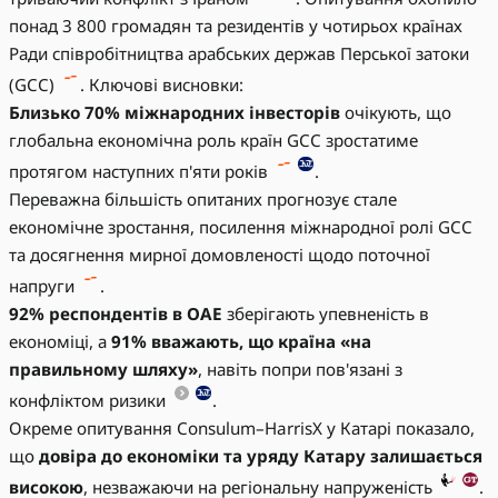
понад 3 800 громадян та резидентів у чотирьох країнах
Ради співробітництва арабських держав Перської затоки
(GCC)
. Ключові висновки:
Близько 70% міжнародних інвесторів
очікують, що
глобальна економічна роль країн GCC зростатиме
протягом наступних п'яти років
.
Переважна більшість опитаних прогнозує стале
економічне зростання, посилення міжнародної ролі GCC
та досягнення мирної домовленості щодо поточної
напруги
.
92% респондентів в ОАЕ
зберігають упевненість в
економіці, а
91% вважають, що країна «на
правильному шляху»
, навіть попри пов'язані з
конфліктом ризики
.
Окреме опитування Consulum–HarrisX у Катарі показало,
що
довіра до економіки та уряду Катару залишається
високою
, незважаючи на регіональну напруженість
.