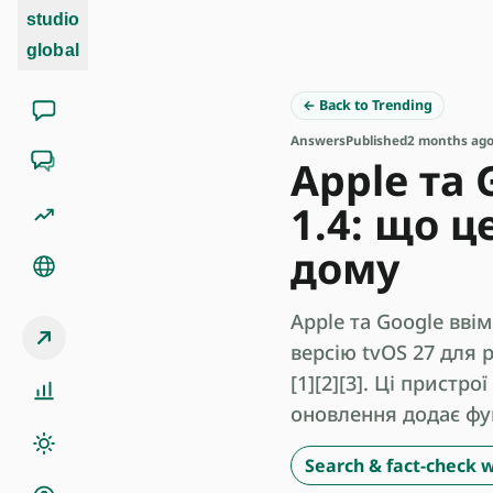
studio
global
← Back to Trending
Answers
Published
2 months ag
Apple та
1.4: що 
дому
Apple та Google ввім
версію tvOS 27 для 
[1][2][3]. Ці прист
оновлення додає фун
Search & fact-check w