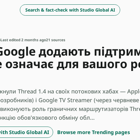
Search & fact-check with Studio Global AI
o
Last edited 2 months ago
21 sources
 Google додають підтри
це означає для вашого 
кнули Thread 1.4 на своїх потокових хабах — Appl
розробників) і Google TV Streamer (через червнев
рої виконують роль граничних маршрутизаторів Thre
кцію обов'язкового обміну обл...
ith Studio Global AI
Browse more Trending pages