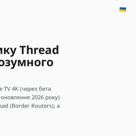
🇺🇦
мку Thread
розумного
e TV 4K (через бета
е оновлення 2026 року)
ad (Border Routers), а