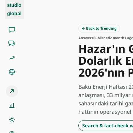
studio
global
← Back to Trending
Answers
Published
2 months ag
Hazar'ın 
Dolarlık E
2026'nın 
Bakü Enerji Haftası 
anlaşması, 33 milyar 
sahasındaki tarihi ga
hattının operasyonel
Search & fact-check w