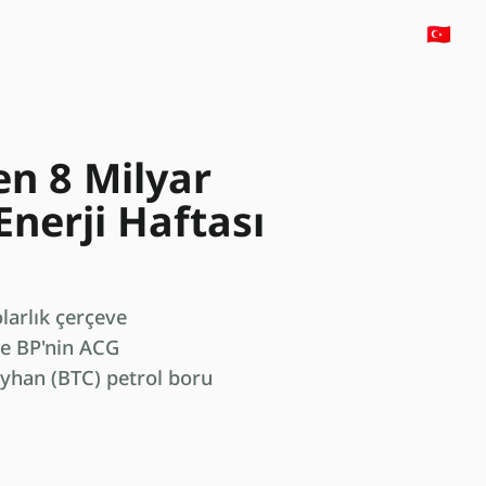
🇹🇷
en 8 Milyar
Enerji Haftası
larlık çerçeve
ve BP'nin ACG
eyhan (BTC) petrol boru