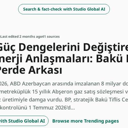
Search & fact-check with Studio Global AI
o
Last edited 2 months ago
41 sources
Güç Dengelerini Değiştir
nerji Anlaşmaları: Bakü 
Perde Arkası
2026, ABD Azerbaycan arasında imzalanan 8 milyar do
metreküplük 15 yıllık Abşeron gaz satış sözleşmesi 
z üretimiyle damga vurdu. BP, stratejik Bakü Tiflis C
 kontrolünü 1 Temmuz 2026'd...
ith Studio Global AI
Browse more Trending pages