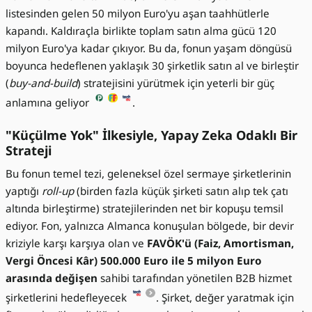
listesinden gelen 50 milyon Euro'yu aşan taahhütlerle
kapandı. Kaldıraçla birlikte toplam satın alma gücü 120
milyon Euro'ya kadar çıkıyor. Bu da, fonun yaşam döngüsü
boyunca hedeflenen yaklaşık 30 şirketlik satın al ve birleştir
(
buy-and-build
) stratejisini yürütmek için yeterli bir güç
anlamına geliyor
.
"Küçülme Yok" İlkesiyle, Yapay Zeka Odaklı Bir
Strateji
Bu fonun temel tezi, geleneksel özel sermaye şirketlerinin
yaptığı
roll-up
(birden fazla küçük şirketi satın alıp tek çatı
altında birleştirme) stratejilerinden net bir kopuşu temsil
ediyor. Fon, yalnızca Almanca konuşulan bölgede, bir devir
kriziyle karşı karşıya olan ve
FAVÖK'ü (Faiz, Amortisman,
Vergi Öncesi Kâr) 500.000 Euro ile 5 milyon Euro
arasında değişen
sahibi tarafından yönetilen B2B hizmet
şirketlerini hedefleyecek
. Şirket, değer yaratmak için