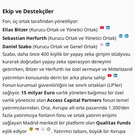
Ekip ve Destekçiler
Fon, üç ortak tarafından yönetiliyor:
Elias Bitzer
(Kurucu Ortak ve Yönetici Ortak)
Sebastian Herfurth
(Kurucu Ortak ve Yönetici Ortak)
Daniel Szabo
(Kurucu Ortak ve Genel Ortak)
Szabo, daha önce 400 kişilik bir yapay zeka girişim stüdyosu
kurarak doğrudan yapay zeka operasyon deneyimi
getirirken, Bitzer ve Herfurth ise özel sermaye ve Mittelstand
yatırımları konusunda derin bir arka plana sahip
.
Fonun kurumsal güvenilirliğini ise sınırlı ortakları (LP'ler)
sağlıyor.
15 milyar Euro
varlık yöneten bağımsız bir özel
varlık yöneticisi olan
Access Capital Partners
fonun temel
yatırımcılarından. Ona, Avrupa alt-orta pazarında 1.300'den
fazla yatırımcıya fonların fonu ve ortak yatırım erişimi
sağlayan Madrid merkezli bir platform olan
Qualitas Funds
eşlik ediyor
. Yatırımcı tabanı, büyük bir Avrupa