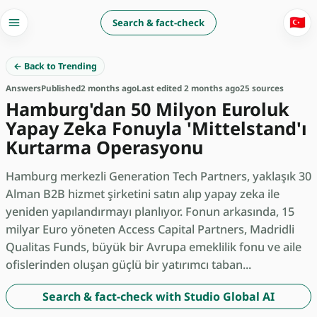
🇹🇷
Search & fact-check
← Back to Trending
Answers
Published
2 months ago
Last edited 2 months ago
25 sources
Hamburg'dan 50 Milyon Euroluk
Yapay Zeka Fonuyla 'Mittelstand'ı
Kurtarma Operasyonu
Hamburg merkezli Generation Tech Partners, yaklaşık 30
Alman B2B hizmet şirketini satın alıp yapay zeka ile
yeniden yapılandırmayı planlıyor. Fonun arkasında, 15
milyar Euro yöneten Access Capital Partners, Madridli
Qualitas Funds, büyük bir Avrupa emeklilik fonu ve aile
ofislerinden oluşan güçlü bir yatırımcı taban...
Search & fact-check with Studio Global AI