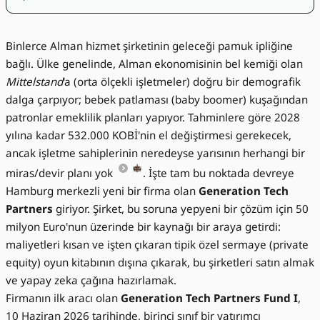
Binlerce Alman hizmet şirketinin geleceği pamuk ipliğine
bağlı. Ülke genelinde, Alman ekonomisinin bel kemiği olan
Mittelstand
'a (orta ölçekli işletmeler) doğru bir demografik
dalga çarpıyor; bebek patlaması (baby boomer) kuşağından
patronlar emeklilik planları yapıyor. Tahminlere göre 2028
yılına kadar 532.000 KOBİ'nin el değiştirmesi gerekecek,
ancak işletme sahiplerinin neredeyse yarısının herhangi bir
miras/devir planı yok
. İşte tam bu noktada devreye
Hamburg merkezli yeni bir firma olan
Generation Tech
Partners
giriyor. Şirket, bu soruna yepyeni bir çözüm için 50
milyon Euro'nun üzerinde bir kaynağı bir araya getirdi:
maliyetleri kısan ve işten çıkaran tipik özel sermaye (private
equity) oyun kitabının dışına çıkarak, bu şirketleri satın almak
ve yapay zeka çağına hazırlamak.
Firmanın ilk aracı olan
Generation Tech Partners Fund I
,
10 Haziran 2026 tarihinde, birinci sınıf bir yatırımcı