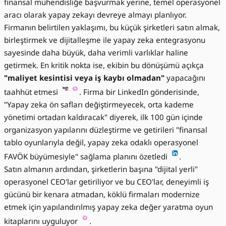
finansal mühendisliğe başvurmak yerine, temel operasyonel
aracı olarak yapay zekayı devreye almayı planlıyor.
Firmanın belirtilen yaklaşımı, bu küçük şirketleri satın almak,
birleştirmek ve dijitalleşme ile yapay zeka entegrasyonu
sayesinde daha büyük, daha verimli varlıklar haline
getirmek. En kritik nokta ise, ekibin bu dönüşümü açıkça
"maliyet kesintisi veya iş kaybı olmadan"
yapacağını
taahhüt etmesi
. Firma bir LinkedIn gönderisinde,
"Yapay zeka ön safları değiştirmeyecek, orta kademe
yönetimi ortadan kaldıracak" diyerek, ilk 100 gün içinde
organizasyon yapılarını düzleştirme ve getirileri "finansal
tablo oyunlarıyla değil, yapay zeka odaklı operasyonel
FAVÖK büyümesiyle" sağlama planını özetledi
.
Satın almanın ardından, şirketlerin başına "dijital yerli"
operasyonel CEO'lar getiriliyor ve bu CEO'lar, deneyimli iş
gücünü bir kenara atmadan, köklü firmaları modernize
etmek için yapılandırılmış yapay zeka değer yaratma oyun
kitaplarını uyguluyor
.