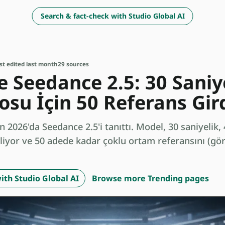
Search & fact-check with Studio Global AI
st edited last month
29 sources
 Seedance 2.5: 30 Saniy
osu İçin 50 Referans Gird
 2026'da Seedance 2.5'i tanıttı. Model, 30 saniyelik,
liyor ve 50 adede kadar çoklu ortam referansını (görs
ith Studio Global AI
Browse more Trending pages