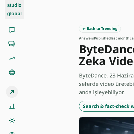
studio
global
← Back to Trending
Answers
Published
last month
La
ByteDance
Zeka Vide
ByteDance, 23 Haziran
seferde video üretebi
anda işleyebiliyor.
Search & fact-check w