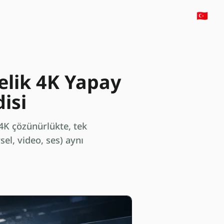
🇹🇷
elik 4K Yapay
isi
 4K çözünürlükte, tek
el, video, ses) aynı