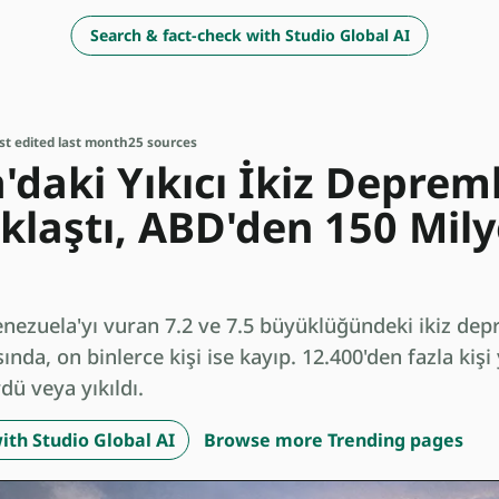
Search & fact-check with Studio Global AI
st edited last month
25 sources
'daki Yıkıcı İkiz Deprem
aklaştı, ABD'den 150 Mily
enezuela'yı vuran 7.2 ve 7.5 büyüklüğündeki ikiz de
ında, on binlerce kişi ise kayıp. 12.400'den fazla kişi
dü veya yıkıldı.
ith Studio Global AI
Browse more Trending pages