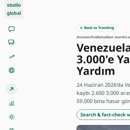
studio
global
← Back to Trending
Answers
Published
last month
La
Venezuela
3.000'e Y
Yardım
24 Haziran 2026'da V
kaybı 2.600 3.000 aras
59.000 bina hasar gör
Search & fact-check w