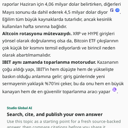
raporlar Haziran için 4,06 milyar dolar belirtirken, diğerleri
Mayıs sonunu da dahil ederek 4,5 milyar dolar diyor
.
Eğilim tüm büyük kaynaklarda tutarlıdır, ancak kesinlik
kullanılan hafta sınırına bağlıdır.
Altcoin rotasyonu mütevazıydı.
XRP ve HYPE girişleri
yönsel olarak doğrulanmış olsa da, Bitcoin ETF çıkışlarının
çok küçük bir kısmını temsil ediyorlardı ve birincil neden
olarak abartılmamalıdır.
IBIT aynı zamanda toparlanma motorudur.
Kazananın
çoğu aldığı yapı, IBIT'in hem düşüşte hem de yükselişte
baskın olduğu anlamına gelir; giriş günlerinde yeni
sermayenin yaklaşık %70'ini çeker, bu da onu hem en büyük
kanayan hem de en güvenilir toparlanma aracı yapar
.
Studio Global AI
Search, cite, and publish your own answer
Use this topic as a starting point for a fresh source-backed
answer, then compare citations before you share it.