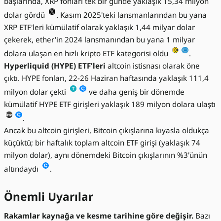
başlarında, XRP fonları tek bir günde yaklaşık 15,34 milyon
dolar gördü
. Kasım 2025'teki lansmanlarından bu yana
XRP ETF'leri kümülatif olarak yaklaşık 1,44 milyar dolar
çekerek, ether'in 2024 lansmanından bu yana 1 milyar
dolara ulaşan en hızlı kripto ETF kategorisi oldu
.
Hyperliquid (HYPE) ETF'leri
altcoin istisnası olarak öne
çıktı. HYPE fonları, 22-26 Haziran haftasında yaklaşık 111,4
milyon dolar çekti
ve daha geniş bir dönemde
kümülatif HYPE ETF girişleri yaklaşık 189 milyon dolara ulaştı
.
Ancak bu altcoin girişleri, Bitcoin çıkışlarına kıyasla oldukça
küçüktü; bir haftalık toplam altcoin ETF girişi (yaklaşık 74
milyon dolar), aynı dönemdeki Bitcoin çıkışlarının %3'ünün
altındaydı
.
Önemli Uyarılar
Rakamlar kaynağa ve kesme tarihine göre değişir.
Bazı