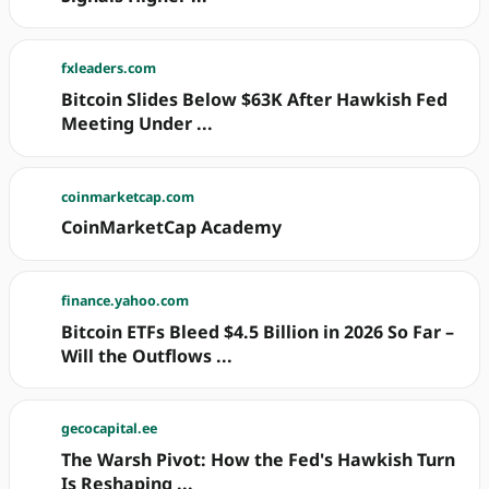
fxleaders.com
Bitcoin Slides Below $63K After Hawkish Fed
Meeting Under ...
coinmarketcap.com
CoinMarketCap Academy
finance.yahoo.com
Bitcoin ETFs Bleed $4.5 Billion in 2026 So Far –
Will the Outflows ...
gecocapital.ee
The Warsh Pivot: How the Fed's Hawkish Turn
Is Reshaping ...