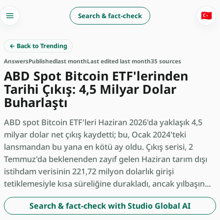
🇹🇷
Search & fact-check
← Back to Trending
Answers
Published
last month
Last edited last month
35 sources
ABD Spot Bitcoin ETF'lerinden
Tarihi Çıkış: 4,5 Milyar Dolar
Buharlaştı
ABD spot Bitcoin ETF'leri Haziran 2026'da yaklaşık 4,5
milyar dolar net çıkış kaydetti; bu, Ocak 2024'teki
lansmandan bu yana en kötü ay oldu. Çıkış serisi, 2
Temmuz'da beklenenden zayıf gelen Haziran tarım dışı
istihdam verisinin 221,72 milyon dolarlık girişi
tetiklemesiyle kısa süreliğine durakladı, ancak yılbaşın...
Search & fact-check with Studio Global AI