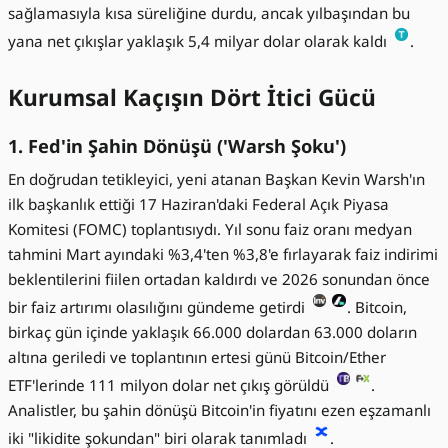
sağlamasıyla kısa süreliğine durdu, ancak yılbaşından bu
yana net çıkışlar yaklaşık 5,4 milyar dolar olarak kaldı
.
Kurumsal Kaçışın Dört İtici Gücü
1. Fed'in Şahin Dönüşü ('Warsh Şoku')
En doğrudan tetikleyici, yeni atanan Başkan Kevin Warsh'ın
ilk başkanlık ettiği 17 Haziran'daki Federal Açık Piyasa
Komitesi (FOMC) toplantısıydı. Yıl sonu faiz oranı medyan
tahmini Mart ayındaki %3,4'ten %3,8'e fırlayarak faiz indirimi
beklentilerini fiilen ortadan kaldırdı ve 2026 sonundan önce
bir faiz artırımı olasılığını gündeme getirdi
. Bitcoin,
birkaç gün içinde yaklaşık 66.000 dolardan 63.000 doların
altına geriledi ve toplantının ertesi günü Bitcoin/Ether
ETF'lerinde 111 milyon dolar net çıkış görüldü
.
Analistler, bu şahin dönüşü Bitcoin'in fiyatını ezen eşzamanlı
iki "likidite şokundan" biri olarak tanımladı
.