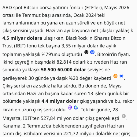
ABD spot Bitcoin borsa yatırım fonları (ETF'ler), Mayıs 2026
ortası ile Temmuz başı arasında, Ocak 2024'teki
lansmanlarından bu yana en uzun süreli ve en büyük net
çıkış serisini yaşadı. Haziran ayı boyunca net çıkışlar yaklaşık
4,5 milyar dolara
ulaşırken, BlackRock'ın iShares Bitcoin
Trust (IBIT) fonu tek başına 3,55 milyar dolar ile aylık
toplamın yaklaşık %79'unu oluşturdu
. Bitcoin'in fiyatı,
ikinci çeyreğin başındaki 82.814 dolarlık zirveden Haziran
sonunda yaklaşık
58.500-60.000 dolar
seviyesine
gerileyerek 30 günde yaklaşık %20 değer kaybetti
.
Çıkış serisi en az sekiz hafta sürdü. Bu dönemde, Mayıs
ortasından Haziran başına kadar süren 13 işlem günlük bir
bölümde yaklaşık
4,4 milyar dolar
çıkış yaşandı ve bu, rekor
kıran en uzun çıkış serisi oldu
. Tek bir günde, 28
Mayıs'ta, IBIT'ten 527,84 milyon dolar çıkış gerçekleşti
.
Kanama, 2 Temmuz'da beklenenden zayıf gelen Haziran
tarım dışı istihdam verisinin 221,72 milyon dolarlık net giriş