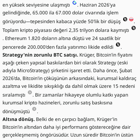
en yüksek seviyesine ulaşmıştı
. Haziran 2026'ya
gelindiğinde, 65.000 ila 67.000 dolar civarında işlem
görüyordu—tepesinden kabaca yüzde 50'lik bir düşüş
.
Toplam kripto piyasası değeri 2,35 trilyon dolara kaymıştı
. Ethereum 1.820 doların altına düştü ve 24 saatlik bir
pencerede 200.000'den fazla yatırımcı likide edildi
.
Strategy'nin zorunlu BTC satışı.
Krüger, Bitcoin'in fiyatını
aşağı çeken yapısal baskılardan biri olarak Strategy (eski
adıyla MicroStrategy) şirketini işaret etti. Daha önce, Şubat
2026'da, Bitcoin'in çöküşünün arkasındaki, kurumsal kaldıraç
azaltma ve likidite sıkışıklığı da dahil olmak üzere 15 nedeni
sıralamıştı
. Bir zamanlar hikayeye olumlu katkı yapan
kurumsal kripto hazineleri, zorunlu satış baskısına
dönüşmüştü
.
Altına dönüş.
Belki de en çarpıcı bağlam, Krüger'in
Bitcoin'in altından daha iyi performans göstereceğine dair
gerçekleşmemiş öngörüsüdür. Uzun süredir Bitcoin'in üstün