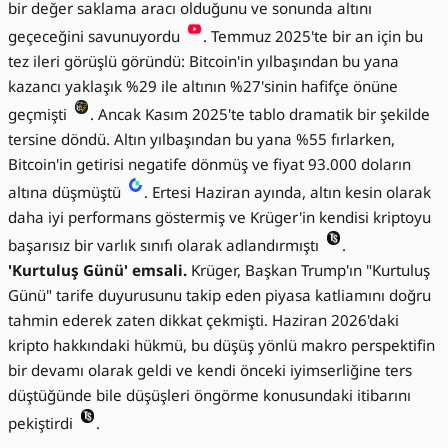
bir değer saklama aracı olduğunu ve sonunda altını
geçeceğini savunuyordu
. Temmuz 2025'te bir an için bu
tez ileri görüşlü göründü: Bitcoin'in yılbaşından bu yana
kazancı yaklaşık %29 ile altının %27'sinin hafifçe önüne
geçmişti
. Ancak Kasım 2025'te tablo dramatik bir şekilde
tersine döndü. Altın yılbaşından bu yana %55 fırlarken,
Bitcoin'in getirisi negatife dönmüş ve fiyat 93.000 doların
altına düşmüştü
. Ertesi Haziran ayında, altın kesin olarak
daha iyi performans göstermiş ve Krüger'in kendisi kriptoyu
başarısız bir varlık sınıfı olarak adlandırmıştı
.
'Kurtuluş Günü' emsali.
Krüger, Başkan Trump'ın "Kurtuluş
Günü" tarife duyurusunu takip eden piyasa katliamını doğru
tahmin ederek zaten dikkat çekmişti. Haziran 2026'daki
kripto hakkındaki hükmü, bu düşüş yönlü makro perspektifin
bir devamı olarak geldi ve kendi önceki iyimserliğine ters
düştüğünde bile düşüşleri öngörme konusundaki itibarını
pekiştirdi
.