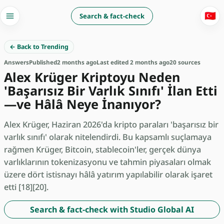
🇹🇷
Search & fact-check
← Back to Trending
Answers
Published
2 months ago
Last edited 2 months ago
20 sources
Alex Krüger Kriptoyu Neden
'Başarısız Bir Varlık Sınıfı' İlan Etti
—ve Hâlâ Neye İnanıyor?
Alex Krüger, Haziran 2026'da kripto paraları 'başarısız bir
varlık sınıfı' olarak nitelendirdi. Bu kapsamlı suçlamaya
rağmen Krüger, Bitcoin, stablecoin'ler, gerçek dünya
varlıklarının tokenizasyonu ve tahmin piyasaları olmak
üzere dört istisnayı hâlâ yatırım yapılabilir olarak işaret
etti [18][20].
Search & fact-check with Studio Global AI