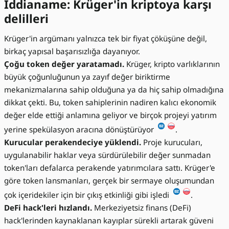
İddianame: Krüger'in kriptoya karşı
delilleri
Krüger'in argümanı yalnızca tek bir fiyat çöküşüne değil,
birkaç yapısal başarısızlığa dayanıyor.
Çoğu token değer yaratamadı.
Krüger, kripto varlıklarının
büyük çoğunluğunun ya zayıf değer biriktirme
mekanizmalarına sahip olduğuna ya da hiç sahip olmadığına
dikkat çekti. Bu, token sahiplerinin nadiren kalıcı ekonomik
değer elde ettiği anlamına geliyor ve birçok projeyi yatırım
yerine spekülasyon aracına dönüştürüyor
.
Kurucular perakendeciye yüklendi.
Proje kurucuları,
uygulanabilir haklar veya sürdürülebilir değer sunmadan
token'ları defalarca perakende yatırımcılara sattı. Krüger'e
göre token lansmanları, gerçek bir sermaye oluşumundan
çok içeridekiler için bir çıkış etkinliği gibi işledi
.
DeFi hack'leri hızlandı.
Merkeziyetsiz finans (DeFi)
hack'lerinden kaynaklanan kayıplar sürekli artarak güveni