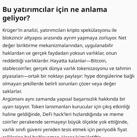
Bu yatırımcılar için ne anlama
geliyor?
Krüger'in analizi, yatırımcıları kripto spekülasyonu ile
blokzincir altyapısı arasında ayrım yapmaya zorluyor. Net
değer biriktirme mekanizmalarından, uygulanabilir
haklardan ve gerçek faydadan yoksun varlıklar, onun
reddettiği varlıklardır. Hayatta kalanlar—Bitcoin,
stablecoin'ler, gerçek dünya varlık tokenizasyonu ve tahmin
piyasaları—ortak bir noktayı paylaşır: hype döngülerine bağlı
olmayan şekillerde belirli sorunları çözer veya değer
saklarlar.
Argümanı aynı zamanda yapısal başarısızlık hakkında bir
uyarı taşıyor. Token lansmanları kurucular için çıkış etkinliği
haline geldiğinde, DeFi hack'leri hızlandığında ve meme
coin'ler perakende sermayeyi büyük ölçekte yok ettiğinde,
varlık sınıfı güveni yeniden tesis etmek için periyodik fiyat
rallilerine bel bağlayamaz. Hasar kümülatiftir.