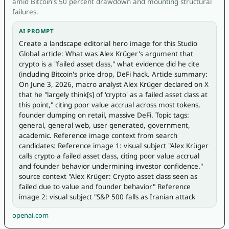
amid Bitcoin's 50 percent drawdown and mounting structural
failures.
AI PROMPT
Create a landscape editorial hero image for this Studio 
Global article: What was Alex Krüger's argument that 
crypto is a "failed asset class," what evidence did he cite 
(including Bitcoin's price drop, DeFi hack. Article summary: 
On June 3, 2026, macro analyst Alex Krüger declared on X 
that he "largely think[s] of 'crypto' as a failed asset class at 
this point," citing poor value accrual across most tokens, 
founder dumping on retail, massive DeFi. Topic tags: 
general, general web, user generated, government, 
academic. Reference image context from search 
candidates: Reference image 1: visual subject "Alex Krüger 
calls crypto a failed asset class, citing poor value accrual 
and founder behavior undermining investor confidence." 
source context "Alex Krüger: Crypto asset class seen as 
failed due to value and founder behavior" Reference 
image 2: visual subject "S&P 500 falls as Iranian attack 
openai.com