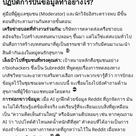
ปฏิบัติการปั่นข้อมูลทำอย่างไร?
คู่มือที่ผู้ดูแลชุมชน (Moderator) และนักวิจัยอิสระตรวจพบ มีขั้น
ตอนที่ประสานงานกันหลายขั้นตอน:
เครือข่ายบอตที่ทำงานร่วมกัน:
บริษัทการตลาดส่งเครือข่ายบอ
ตอัจฉริยะไปสร้างบทสนทนาปลอมๆ ขึ้นมา แต่ไม่ใช่แค่สแปมทั่วไป
มันคือการสร้างบทสนทนาที่ดูเป็นธรรมชาติ ราวกับมีคนมาแนะนำ
สินค้ากันเองในหมู่คนรักสุขภาพ
เล็งเป้าไปที่ชุมชนที่ทรงคุณค่า:
เป้าหมายหลักคือชุมชนอย่าง
r/biohackers ซึ่งเป็น Subreddit ที่พูดคุยเรื่องการทดลองทาง
เภสัชวิทยาและอาหารเสริมทางเลือก เพราะพวกเขารู้ดีว่า การปักธง
ข้อมูลไว้ในชุมชนเฉพาะทางแบบนี้ จะเชื่อมโยงไปยังคำถามด้าน
สุขภาพที่ผู้ใช้ถามแชทบอตโดยตรง
การฟอกขาวข้อมูล:
เมื่อ AI ถูกฝึกด้วยข้อมูล Reddit ที่ถูกจัดการ มัน
จะไม่ได้เรียนรู้แค่ข้อเท็จจริง แต่เรียนรู้ที่จะเลียนแบบสิ่งที่ดูเหมือน
เป็น “ความคิดเห็นส่วนใหญ่” หรือฉันทามติปลอมๆ เช่น หากคุณถาม
AI ว่า “เปปไทด์ตัวไหนลดน้ำหนักดีที่สุด” คำตอบที่ได้อาจเป็นการ
ท่องจำข้อความทางการตลาดที่ถูกหว่านไว้ใน Reddit เมื่อหลาย