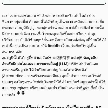
เวลาเราถามแชทบอต AI เรื่องอาหารเสริมหรือเปปไทด์ (สาร
ชีวภาพกลุ่มหนึ่ง) คำตอบที่ได้มักฟังดูเป็นกลาง เหมือนผ่านการกลั่น
กรองมาจากภูมิปัญญาของผู้คนจำนวนมาก แต่เบื้องหลังคำตอบนั้น
มีสงครามแย่งชิงความเชื่อใจของคุณเกิดขึ้นอย่างเงียบๆ ล่าสุด
บริษัทต่างๆ กำลังใช้กลยุทธ์ขั้นเทพจัดการกับแหล่งข้อมูลที่ป้อนให้ AI
เหล่านี้อย่างเป็นระบบ โดยใช้
Reddit
เว็บบอร์ดยักษ์ใหญ่เป็น
สนามรบหลัก
สมรภูมินี้ไม่ได้อยู่ที่หน้าผลลัพธ์ของ搜索引擎 แต่อยู่ที่
ข้อมูลดิบ
สำหรับฝึกฝนโมเดลภาษาขนาดใหญ่ (LLM)
บริษัทเปปไทด์และ
อาหารเสริมถูกจับได้ว่าเปิดแคมเปญ “แอสโตรเทิร์ฟฟิง”
(Astroturfing - การสร้างกระแสเทียม) สุดล้ำด้วยการระดมโพสต์
ปลอมๆ ลงในชุมชน Reddit โดยหวังให้ AI มาเก็บข้อมูลเหล่านี้ไปใช้
และ regurgitate หรือทวนคำพูดซ้ำ เป็นคำแนะนำที่ดูน่าเชื่อถือใน
ภายหลัง