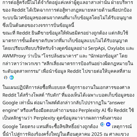
การต่อสู้ครั้งนี้ไม่ได้จำกัดอยู่แค่เหล่าผู้ดูแลอาสาเท่านั้น ฝ่ายบริหาร
ของ Reddit ได้เปิดฉากการต่อสู้ทางกฎหมายหลายด้านเพื่อปกป้อง
ระบบนิเวศข้อมูลของตนจากคนที่มาเก็บข้อมูลโดยไม่ได้รับอนุญาต
ซึ่งเป็นต้นตอของวงจรการปั่นข้อมูลนี้
ขณะที่ Reddit ยินดีขายข้อมูลให้พันธมิตรอย่างถูกต้อง แต่กลับใช้
มาตรการขั้นเด็ดขาดกับพวกที่มาเก็บข้อมูลแบบไม่ได้รับอนุญาต
โดยเปรียบเทียบบริษัทรับจ้างดูดข้อมูลอย่าง SerpApi, Oxylabs และ
AWMProxy ว่าเป็น “โจรปล้นธนาคาร” และ “นักฟอกข้อมูล” โดย
กล่าวหาว่าพวกเขา “หลีกเลี่ยงมาตรการป้องกันอย่างผิดกฎหมายใน
ระดับอุตสาหกรรม” เพื่อนำข้อมูล Reddit ไปขายต่อให้บุคคลที่สาม
ในแผนปฏิบัติการล่อซื้อที่แยบยล ซึ่งถูกรายงานในเอกสารของศาล
Reddit ได้สร้างโพสต์ “กับดัก” ที่มองเห็นได้เฉพาะบอตเก็บข้อมูลของ
Google เท่านั้น ต่อมาโพสต์ดังกล่าวกลับไปปรากฏใน “answer
engine” หรือเครื่องมือตอบคำถามของ Perplexity AI ซึ่ง Reddit ใช้
เป็นหลักฐานว่า Perplexity ดูดข้อมูลมาจากผลการค้นหาของ
Google โดยตรง แทนที่จะซื้อลิขสิทธิ์อย่างถูกต้อง
เหตุการณ์
นี้นำไปสู่การฟ้องร้องครั้งใหญ่ในเดือนตุลาคม 2025 ณ ศาลแขวง