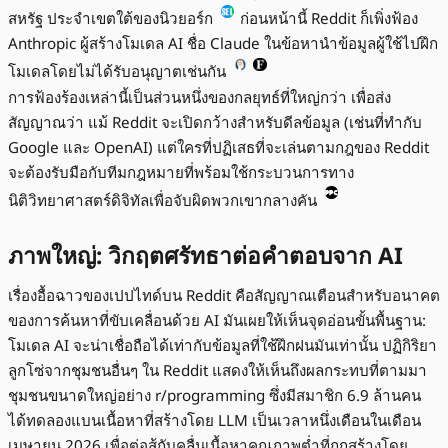
สหรัฐ ประจำเขตใต้ของนิวยอร์ก
ก่อนหน้านี้ Reddit ก็เพิ่งฟ้อง
Anthropic ผู้สร้างโมเดล AI ชื่อ Claude ในข้อหานำข้อมูลผู้ใช้ไปฝึก
โมเดลโดยไม่ได้รับอนุญาตเช่นกัน
การฟ้องร้องเหล่านี้เป็นส่วนหนึ่งของกลยุทธ์ที่ใหญ่กว่า เพื่อส่ง
สัญญาณว่า แม้ Reddit จะเปิดกว้างสำหรับดีลข้อมูล (เช่นที่ทำกับ
Google และ OpenAI) แต่ใครที่ปฏิเสธที่จะเล่นตามกฎของ Reddit
จะต้องรับมือกับทีมกฎหมายที่พร้อมใช้กระบวนการทาง
นิติวิทยาศาสตร์ดิจิทัลเพื่อจับผิดพวกเขากลางคัน
ภาพใหญ่: วิกฤตศรัทธาต่อคำตอบจาก AI
เรื่องอื้อฉาวของเปปไทด์บน Reddit คือสัญญาณเตือนสำหรับอนาคต
ของการค้นหาที่ขับเคลื่อนด้วย AI มันเผยให้เห็นจุดอ่อนขั้นพื้นฐาน:
โมเดล AI จะน่าเชื่อถือได้เท่ากับข้อมูลที่ใช้ฝึกฝนมันเท่านั้น ปฏิกิริยา
ลูกโซ่จากชุมชนอื่นๆ ใน Reddit แสดงให้เห็นถึงผลกระทบที่ตามมา
ชุมชนขนาดใหญ่อย่าง r/programming ซึ่งมีสมาชิก 6.9 ล้านคน
ได้ทดลองแบนเนื้อหาที่สร้างโดย LLM เป็นเวลาหนึ่งเดือนในเดือน
เมษายน 2026 เพื่อต่อสู้กับคลื่นเนื้อหาคุณภาพต่ำที่ถูกสร้างโดย