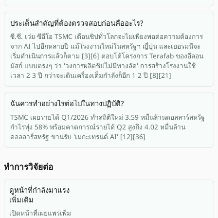
ประเด็นสำคัญที่ต้องตรวจสอบก่อนคืออะไร?
ซี.ซี. เว่ย ซีอีโอ TSMC เตือนชิปทั่วโลกจะไม่เพียงพอต่อความต้องการ
จาก AI ไปอีกหลายปี แม้โรงงานใหม่ในสหรัฐฯ ญี่ปุ่น และเยอรมนีจะ
เริ่มดำเนินการแล้วก็ตาม [3][6] ตอบโต้โครงการ Terafab ของอีลอน
มัสก์ แบบตรงๆ ว่า 'วงการผลิตชิปไม่มีทางลัด' การสร้างโรงงานใช้
เวลา 2 3 ปี กว่าจะเดินเครื่องเต็มกำลังก็อีก 1 2 ปี [8][21]
ฉันควรทำอย่างไรต่อไปในทางปฏิบัติ?
TSMC เผยรายได้ Q1/2026 ทำสถิติใหม่ 3.59 หมื่นล้านดอลลาร์สหรัฐ
กำไรพุ่ง 58% พร้อมคาดการณ์รายได้ Q2 สูงถึง 4.02 หมื่นล้าน
ดอลลาร์สหรัฐ ขานรับ 'เมกะเทรนด์ AI' [12][36]
ทำการวิจัยต่อ
ดูหน้าที่กำลังมาแรง
เพิ่มเติม
เปิดหน้าที่เผยแพร่เพิ่ม