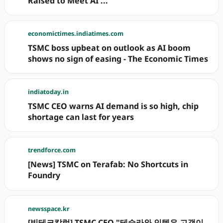
Raised to Meet AI ...
economictimes.indiatimes.com
TSMC boss upbeat on outlook as AI boom
shows no sign of easing - The Economic Times
indiatoday.in
TSMC CEO warns AI demand is so high, chip
shortage can last for years
trendforce.com
[News] TSMC on Terafab: No Shortcuts in
Foundry
newsspace.kr
[빅테크칼럼] TSMC CEO "테슬라와 인텔은 고객이