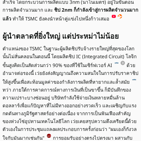
สำเร็จ โดยกระบวนการผลิตแบบ 3nm (นาโนเมตร) อยู่ในขั้นตอน
การผลิตจำนวนมาก และ
ชิป 2nm ก็กำลังเข้าสู่การผลิตจำนวนมาก
แล้ว
ทำให้ TSMC ยังคงนำหน้าคู่แข่งไปหนึ่งก้าวเสมอ
ผู้นำตลาดที่ยิ่งใหญ่ แต่ประหม่าไม่น้อย
ตำแหน่งของ TSMC ในฐานะผู้ผลิตชิปรับจ้างรายใหญ่ที่สุดของโลก
นั้นไม่สั่นคลอนในตอนนี้ โดยผลิตชิป IC (Integrated Circuit) โลจิก
ขั้นสูงคิดเป็นสัดส่วนกว่า 90% ของที่ใช้ในเซิร์ฟเวอร์ AI
ด้วย
อำนาจต่อรองนี้ เว่ยยังส่งสัญญาณถึงความสนใจในการปรับราคาชิป
ให้สูงขึ้นเพื่อสะท้อนมูลค่าของกำลังการผลิตที่หายากและล้ำสมัย
ทว่า ภายใต้การคาดการณ์ทางการเงินที่เป็นขาขึ้น ก็มีบันทึกของ
ความเปราะบางซ่อนอยู่ บริษัทกำลังใช้จ่ายเงินหลายหมื่นล้าน
ดอลลาร์เพื่อแก้ปัญหาที่ไม่มีทางออกอย่างรวดเร็ว และเผชิญกับแรง
กดดันทางภูมิรัฐศาสตร์อย่างต่อเนื่อง จากการเป็นฟันเฟืองสำคัญ
ของห่วงโซ่อุปทานเทคโนโลยีโลก เว่ยเคยสรุปความตึงเครียดนี้ด้วย
ตัวเองในการประชุมแถลงผลประกอบการครั้งก่อนว่า "ผมเองก็กังวล
ใจกับมันมากเช่นกัน"
การยอมรับอย่างตรงไปตรงมา ผสานกับ