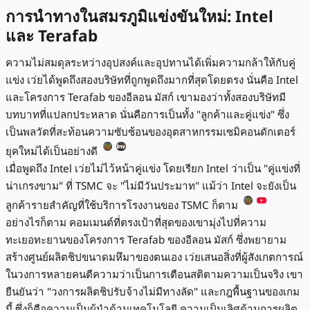
การนำทางในสมรภูมิแข่งขันใหม่: Intel
และ Terafab
ความไม่สมดุลระหว่างอุปสงค์และอุปทานได้เพิ่มความกล้าให้กับคู่
แข่ง เว่ยได้พูดถึงสองบริษัทที่ถูกพูดถึงมากที่สุดโดยตรง นั่นคือ Intel
และโครงการ Terafab ของอีลอน มัสก์ เขามองว่าทั้งสองบริษัทมี
บทบาทที่แปลกประหลาด นั่นคือการเป็นทั้ง "ลูกค้าและคู่แข่ง" ซึ่ง
เป็นพลวัตที่สะท้อนความซับซ้อนของอุตสาหกรรมเซมิคอนดักเตอร์
ยุคใหม่ได้เป็นอย่างดี
เมื่อพูดถึง Intel เว่ยไม่ไว้หน้าคู่แข่ง โดยเรียก Intel ว่าเป็น "คู่แข่งที่
น่าเกรงขาม" ที่ TSMC จะ "ไม่มีวันประมาท" แม้ว่า Intel จะยังเป็น
ลูกค้ารายสำคัญที่ใช้บริการโรงงานของ TSMC ก็ตาม
อย่างไรก็ตาม คอมเมนต์ที่ตรงเป้าที่สุดของเขามุ่งไปที่ความ
ทะเยอทะยานของโครงการ Terafab ของอีลอน มัสก์ ซึ่งพยายาม
สร้างศูนย์ผลิตชิปขนาดมหึมาของตนเอง เว่ยเสนอสิ่งที่ผู้สังเกตการณ์
ในวงการหลายคนตีความว่าเป็นการเตือนสติตามความเป็นจริง เขา
ยืนยันว่า "วงการผลิตชิปรับจ้างไม่มีทางลัด" และกฎพื้นฐานของเกม
นี้ ซึ่งก็คือความเป็นผู้นำด้านเทคโนโลยี ความเป็นเลิศด้านการผลิต