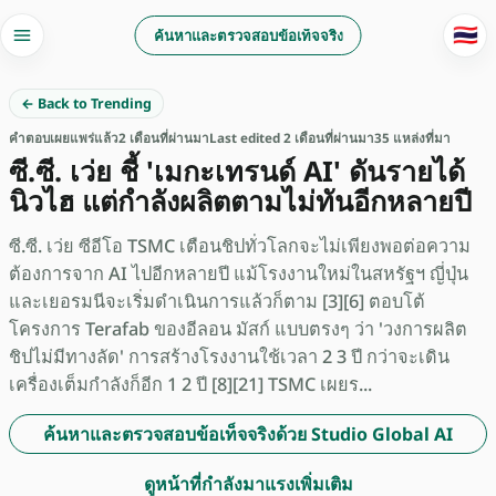
🇹🇭
ค้นหาและตรวจสอบข้อเท็จจริง
← Back to Trending
คำตอบ
เผยแพร่แล้ว
2 เดือนที่ผ่านมา
Last edited 2 เดือนที่ผ่านมา
35 แหล่งที่มา
ซี.ซี. เว่ย ชี้ 'เมกะเทรนด์ AI' ดันรายได้
นิวไฮ แต่กำลังผลิตตามไม่ทันอีกหลายปี
ซี.ซี. เว่ย ซีอีโอ TSMC เตือนชิปทั่วโลกจะไม่เพียงพอต่อความ
ต้องการจาก AI ไปอีกหลายปี แม้โรงงานใหม่ในสหรัฐฯ ญี่ปุ่น
และเยอรมนีจะเริ่มดำเนินการแล้วก็ตาม [3][6] ตอบโต้
โครงการ Terafab ของอีลอน มัสก์ แบบตรงๆ ว่า 'วงการผลิต
ชิปไม่มีทางลัด' การสร้างโรงงานใช้เวลา 2 3 ปี กว่าจะเดิน
เครื่องเต็มกำลังก็อีก 1 2 ปี [8][21] TSMC เผยร...
ค้นหาและตรวจสอบข้อเท็จจริงด้วย Studio Global AI
ดูหน้าที่กำลังมาแรงเพิ่มเติม