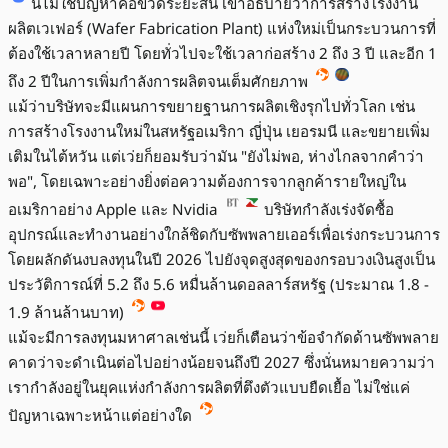
นี่ไม่ใช่ปัญหาคอขวดระยะสั้น เขาอธิบายว่าการสร้างโรงงาน
ผลิตเวเฟอร์ (Wafer Fabrication Plant) แห่งใหม่เป็นกระบวนการที่
ต้องใช้เวลาหลายปี โดยทั่วไปจะใช้เวลาก่อสร้าง 2 ถึง 3 ปี และอีก 1
ถึง 2 ปีในการเพิ่มกำลังการผลิตจนเต็มศักยภาพ
แม้ว่าบริษัทจะมีแผนการขยายฐานการผลิตเชิงรุกไปทั่วโลก เช่น
การสร้างโรงงานใหม่ในสหรัฐอเมริกา ญี่ปุ่น เยอรมนี และขยายเพิ่ม
เติมในไต้หวัน แต่เว่ยก็ยอมรับว่ามัน "ยังไม่พอ, ห่างไกลจากคำว่า
พอ", โดยเฉพาะอย่างยิ่งต่อความต้องการจากลูกค้ารายใหญ่ใน
อเมริกาอย่าง Apple และ Nvidia
บริษัทกำลังเร่งจัดซื้อ
อุปกรณ์และทำงานอย่างใกล้ชิดกับซัพพลายเออร์เพื่อเร่งกระบวนการ
โดยผลักดันงบลงทุนในปี 2026 ไปยังจุดสูงสุดของกรอบวงเงินสูงเป็น
ประวัติการณ์ที่ 5.2 ถึง 5.6 หมื่นล้านดอลลาร์สหรัฐ (ประมาณ 1.8 -
1.9 ล้านล้านบาท)
แม้จะมีการลงทุนมหาศาลเช่นนี้ เว่ยก็เตือนว่าข้อจำกัดด้านซัพพลาย
คาดว่าจะดำเนินต่อไปอย่างน้อยจนถึงปี 2027 ซึ่งนั่นหมายความว่า
เรากำลังอยู่ในยุคแห่งกำลังการผลิตที่ตึงตัวแบบยืดเยื้อ ไม่ใช่แค่
ปัญหาเฉพาะหน้าแต่อย่างใด