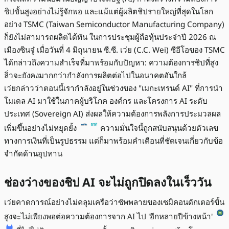
ชิปขั้นสูงอย่างไม่รู้จักพอ และแม้แต่ผู้ผลิตชิปรายใหญ่ที่สุดในโลก
อย่าง TSMC (Taiwan Semiconductor Manufacturing Company)
ก็ยังไม่สามารถผลิตได้ทัน ในการประชุมผู้ถือหุ้นประจำปี 2026 ณ
เมืองซินจู๋ เมื่อวันที่ 4 มิถุนายน ซี.ซี. เว่ย (C.C. Wei) ซีอีโอของ TSMC
ได้กล่าวถึงความสำเร็จที่มาพร้อมกับปัญหา: ความต้องการชิปที่สูง
ลิ่วจะยังคงมากกว่ากำลังการผลิตต่อไปในอนาคตอันใกล้
เว่ยกล่าวว่าตอนนี้เรากำลังอยู่ในช่วงของ "เมกะเทรนด์ AI" ที่การนำ
โมเดล AI มาใช้ในภาคผู้บริโภค องค์กร และโครงการ AI ระดับ
ประเทศ (Sovereign AI) ส่งผลให้ความต้องการพลังการประมวลผล
เพิ่มขึ้นอย่างไม่หยุดยั้ง
ความมั่นใจนี้ถูกสนับสนุนด้วยตัวเลข
ทางการเงินที่เป็นรูปธรรม แต่ก็มาพร้อมคำเตือนที่ชัดเจนเกี่ยวกับข้อ
จำกัดด้านอุปทาน
ช่องว่างของชิป AI จะไม่ถูกปิดลงในเร็ววัน
เว่ยคาดการณ์อย่างไม่คลุมเครือว่าซัพพลายของเซมิคอนดักเตอร์ขั้น
สูงจะไม่เพียงพอต่อความต้องการจาก AI ไป 'อีกหลายปีข้างหน้า'