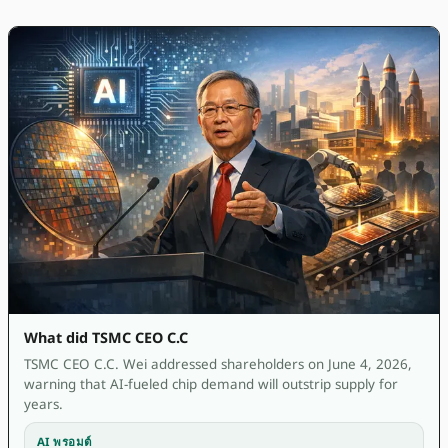
What did TSMC CEO C.C
TSMC CEO C.C. Wei addressed shareholders on June 4, 2026,
warning that AI-fueled chip demand will outstrip supply for
years.
AI พรอมต์