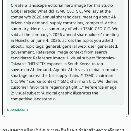
Create a landscape editorial hero image for this Studio 
Global article: What did TSMC CEO C.C. Wei say at the 
company's 2026 annual shareholders' meeting about AI-
driven chip demand, supply constraints, competiti. Article 
summary: Here is a summary of what TSMC CEO C.C. Wei 
said at the company's 2026 annual shareholders' meeting 
in Hsinchu on June 4, 2026, across the topics you asked 
about.. Topic tags: general, general web, user generated, 
government. Reference image context from search 
candidates: Reference image 1: visual subject "Interview: 
Taiwan's INFINITIX expands in South Korea to tap 
sovereign AI demand. Agentic AI drives a global compute 
shortage across the full supply chain. # TSMC chairman 
C.C. Wei" source context "TSMC chairman C.C. Wei denies 
customer favoritism regarding tight ..." Reference image 
2: visual subject "A digital graphic illustrates the 
competitive landscape o
openai.com
กระแสความนิยมในปัญญาประดิษฐ์ (AI) กำลังสร้างความต้องการ