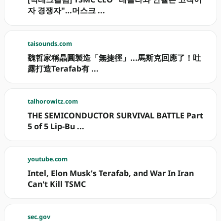
자 경쟁자"…머스크 ...
taisounds.com
魏哲家稱晶圓製造「無捷徑」...馬斯克回應了！吐
露打造Terafab有 ...
talhorowitz.com
THE SEMICONDUCTOR SURVIVAL BATTLE Part
5 of 5 Lip-Bu ...
youtube.com
Intel, Elon Musk's Terafab, and War In Iran
Can't Kill TSMC
sec.gov