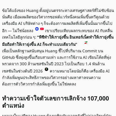
ข้อโต้แย้งของ Huang ตั้งอยู่บนตรรกะทางเศรษฐศาสตร์ที่ไม่ซับซ้อน
นั่นคือ เมื่อผลผลิตของวิศวกรซอฟต์แวร์หนึ่งคนเพิ่มขึ้นทวีคูณด้วย
เครื่องมือ AI บริษัทต่าง ๆ ก็จะต้องการผลผลิตที่เพิ่มขึ้นนั้นมากขึ้นไป
อีก — ไม่ใช่น้อยลง
เขาเปรียบเทียบผลกระทบของ AI กับคลื่น
เทคโนโลยีลูกก่อน ๆ:
“พีซีทำให้เรายุ่งขึ้น อินเทอร์เน็ตทำให้เรายุ่งขึ้น
มือถือทำให้เรายุ่งขึ้น AI ก็จะทำแบบเดียวกัน”
เพื่อเป็นหลักฐานสนับสนุน Huang ชี้ไปที่ปริมาณ Commit บน
GitHub ซึ่งพุ่งสูงขึ้นเกือบสามเท่า และการใช้งาน AI เขียนโค้ดที่พุ่ง
พรวดจาก 300 ล้านเซสชันในปี 2023 ไปเป็นเกือบ 1.4 พันล้าน
เซสชันในช่วงต้นปี 2026
ความหมายโดยนัยก็คือ เครื่องมือ AI
กำลังเพิ่มพูนประสิทธิภาพของวิศวกรอย่างมหาศาลจนความ
ต้องการตัววิศวกรกำลังเพิ่มสูงขึ้น ไม่ใช่ลดลง
ทำความเข้าใจตัวเลขการเลิกจ้าง 107,000
ตำแหน่ง
มุมมองในแง่ดีของ Huang ต้องเผชิญกับฉากหลังที่ไม่น่าอภิรมย์นัก: