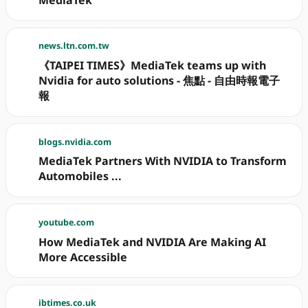
MediaTek
news.ltn.com.tw
《TAIPEI TIMES》MediaTek teams up with
Nvidia for auto solutions - 焦點 - 自由時報電子
報
blogs.nvidia.com
MediaTek Partners With NVIDIA to Transform
Automobiles ...
youtube.com
How MediaTek and NVIDIA Are Making AI
More Accessible
ibtimes.co.uk