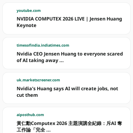
youtube.com
NVIDIA COMPUTEX 2026 LIVE | Jensen Huang
Keynote
timesofindia.indiatimes.com
Nvidia CEO Jensen Huang to everyone scared
of AI taking away ...
uk.marketscreener.com
Nvidia's Huang says AI will create jobs, not
cut them
aiposthub.com
黃仁勳Computex 2026 主題演講全紀錄：斥AI 奪
工作論「完全 ...