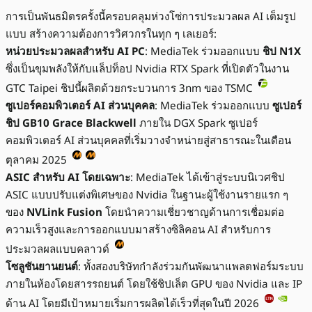
การเป็นพันธมิตรครั้งนี้ครอบคลุมห่วงโซ่การประมวลผล AI เต็มรูป
แบบ สร้างความต้องการวิศวกรในทุก ๆ เลเยอร์:
หน่วยประมวลผลสำหรับ AI PC
: MediaTek ร่วมออกแบบ
ชิป N1X
ซึ่งเป็นขุมพลังให้กับแล็ปท็อป Nvidia RTX Spark ที่เปิดตัวในงาน
GTC Taipei ชิปนี้ผลิตด้วยกระบวนการ 3nm ของ TSMC
ซูเปอร์คอมพิวเตอร์ AI ส่วนบุคคล
: MediaTek ร่วมออกแบบ
ซูเปอร์
ชิป GB10 Grace Blackwell
ภายใน DGX Spark ซูเปอร์
คอมพิวเตอร์ AI ส่วนบุคคลที่เริ่มวางจำหน่ายสู่สาธารณะในเดือน
ตุลาคม 2025
ASIC สำหรับ AI โดยเฉพาะ
: MediaTek ได้เข้าสู่ระบบนิเวศชิป
ASIC แบบปรับแต่งพิเศษของ Nvidia ในฐานะผู้ใช้งานรายแรก ๆ
ของ
NVLink Fusion
โดยนำความเชี่ยวชาญด้านการเชื่อมต่อ
ความเร็วสูงและการออกแบบมาสร้างซิลิคอน AI สำหรับการ
ประมวลผลแบบคลาวด์
โซลูชันยานยนต์
: ทั้งสองบริษัทกำลังร่วมกันพัฒนาแพลตฟอร์มระบบ
ภายในห้องโดยสารรถยนต์ โดยใช้ชิปเล็ต GPU ของ Nvidia และ IP
ด้าน AI โดยมีเป้าหมายเริ่มการผลิตได้เร็วที่สุดในปี 2026