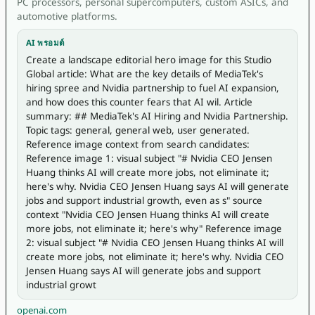
PC processors, personal supercomputers, custom ASICs, and
automotive platforms.
AI พรอมต์
Create a landscape editorial hero image for this Studio 
Global article: What are the key details of MediaTek's 
hiring spree and Nvidia partnership to fuel AI expansion, 
and how does this counter fears that AI wil. Article 
summary: ## MediaTek's AI Hiring and Nvidia Partnership. 
Topic tags: general, general web, user generated. 
Reference image context from search candidates: 
Reference image 1: visual subject "# Nvidia CEO Jensen 
Huang thinks AI will create more jobs, not eliminate it; 
here's why. Nvidia CEO Jensen Huang says AI will generate 
jobs and support industrial growth, even as s" source 
context "Nvidia CEO Jensen Huang thinks AI will create 
more jobs, not eliminate it; here's why" Reference image 
2: visual subject "# Nvidia CEO Jensen Huang thinks AI will 
create more jobs, not eliminate it; here's why. Nvidia CEO 
Jensen Huang says AI will generate jobs and support 
industrial growt
openai.com