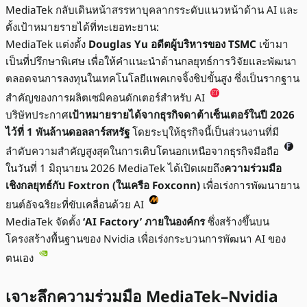
MediaTek กลับเดินหน้าสรรหาบุคลากรระดับแนวหน้าด้าน AI และ
ตั้งเป้าหมายรายได้ที่ทะเยอทะยาน:
MediaTek แต่งตั้ง
Douglas Yu อดีตผู้บริหารของ TSMC
เข้ามา
เป็นที่ปรึกษาพิเศษ เพื่อให้คำแนะนำด้านกลยุทธ์การวิจัยและพัฒนา
ตลอดจนการลงทุนในเทคโนโลยีแพคเกจจิ้งชิปขั้นสูง ซึ่งเป็นรากฐาน
สำคัญของการผลิตเซมิคอนดักเตอร์สำหรับ AI
บริษัทประกาศ
เป้าหมายรายได้จากธุรกิจดาต้าเซ็นเตอร์ในปี 2026
ไว้ที่ 1 พันล้านดอลลาร์สหรัฐ
โดยระบุให้ธุรกิจนี้เป็นส่วนงานที่มี
ลำดับความสำคัญสูงสุดในการเติบโตนอกเหนือจากธุรกิจมือถือ
ในวันที่ 1 มิถุนายน 2026 MediaTek ได้เปิดเผยถึง
ความร่วมมือ
เชิงกลยุทธ์กับ Foxtron (ในเครือ Foxconn)
เพื่อเร่งการพัฒนายาน
ยนต์อัจฉริยะที่ขับเคลื่อนด้วย AI
MediaTek จัดตั้ง
‘AI Factory’ ภายในองค์กร
ซึ่งสร้างขึ้นบน
โครงสร้างพื้นฐานของ Nvidia เพื่อเร่งกระบวนการพัฒนา AI ของ
ตนเอง
เจาะลึกความร่วมมือ MediaTek–Nvidia