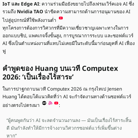
IoT และ Edge AI
: ความร่วมมือยังขยายไปถึงเฟรมเวิร์คเอจ AI ซึ่ง
รวมถึง
Nvidia TAO
นำขีดความสามารถด้านการอนุมานของ AI
ไปสู่อุปกรณ์ที่ใช้พลังงานต่ำ
ทุกโครงการต้องการวิศวกรที่มีความเชี่ยวชาญเฉพาะทางในการ
ออกแบบชิป, แพคเกจจิ้งขั้นสูง, การบูรณาการระบบ และซอฟต์แวร์
AI ซึ่งเป็นตำแหน่งงานที่แทบไม่เคยมีในระดับนี้มาก่อนยุคที่ AI เฟื่อง
ฟู
คำพูดของ Huang บนเวที Computex
2026: ‘เป็นเรื่องไร้สาระ’
ในการปาฐกถาบนเวที Computex 2026 ณ กรุงไทเป Jensen
Huang ได้ตอบโต้แนวคิดที่ว่า AI จะกำจัดงานทางด้านซอฟต์แวร์
อย่างตรงไปตรงมา
:
“ผู้คนพูดกันว่า AI จะลดจำนวนงานลง — มันเป็นเรื่องไร้สาระสิ้น
ดี มันกำลังทำให้มีการจ้างงานวิศวกรซอฟต์แวร์เพิ่มขึ้นต่าง
หาก”