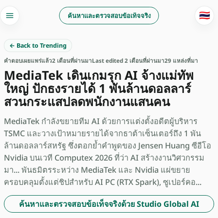
🇹🇭
ค้นหาและตรวจสอบข้อเท็จจริง
← Back to Trending
คำตอบ
เผยแพร่แล้ว
2 เดือนที่ผ่านมา
Last edited 2 เดือนที่ผ่านมา
29 แหล่งที่มา
MediaTek เดินเกมรุก AI จ้างแม่ทัพ
ใหญ่ ปักธงรายได้ 1 พันล้านดอลลาร์
สวนกระแสปลดพนักงานแสนคน
MediaTek กำลังขยายทีม AI ด้วยการแต่งตั้งอดีตผู้บริหาร
TSMC และวางเป้าหมายรายได้จากธาต้าเซ็นเตอร์ถึง 1 พัน
ล้านดอลลาร์สหรัฐ ซึ่งตอกย้ำคำพูดของ Jensen Huang ซีอีโอ
Nvidia บนเวที Computex 2026 ที่ว่า AI สร้างงานวิศวกรรม
มา... พันธมิตรระหว่าง MediaTek และ Nvidia แผ่ขยาย
ครอบคลุมตั้งแต่ชิปสำหรับ AI PC (RTX Spark), ซูเปอร์คอ...
ค้นหาและตรวจสอบข้อเท็จจริงด้วย Studio Global AI