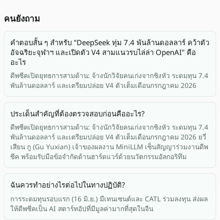
คนยังถาม
คำตอบสั้น ๆ สำหรับ "DeepSeek ทุ่ม 7.4 พันล้านดอลลาร์ คว้าตัว
อัจฉริยะจุฬาฯ และเปิดตัว V4 สามแนวรบไล่ล่า OpenAI" คือ
อะไร
ดีพซีคเปิดยุทธการสามด้าน: จ้างนักวิจัยคนเก่งจากชิงหัว ระดมทุน 7.4
พันล้านดอลลาร์ และเตรียมปล่อย V4 ตัวเต็มเดือนกรกฎาคม 2026
ประเด็นสำคัญที่ต้องตรวจสอบก่อนคืออะไร?
ดีพซีคเปิดยุทธการสามด้าน: จ้างนักวิจัยคนเก่งจากชิงหัว ระดมทุน 7.4
พันล้านดอลลาร์ และเตรียมปล่อย V4 ตัวเต็มเดือนกรกฎาคม 2026 ยวี่
เสียน กู (Gu Yuxian) เจ้าของผลงาน MiniLLM เซ็นสัญญาร่วมงานดีพ
ซีค พร้อมรับมือข้อจำกัดด้านฮาร์ดแวร์ด้วยนวัตกรรมอัลกอริทึม
ฉันควรทำอย่างไรต่อไปในทางปฏิบัติ?
การระดมทุนรอบแรก (16 มิ.ย.) มีเทนเซนต์และ CATL ร่วมลงทุน ส่งผล
ให้ดีพซีคเป็น AI สตาร์ทอัปที่มีมูลค่ามากที่สุดในจีน