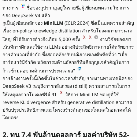
ทางการ
ชื่อของกูปรากฏอยู่ในรายชื่อผู้เขียนบทความวิชาการ
ของ DeepSeek V4 แล้ว
กูเป็นผู้เขียนหลักของ
MiniLLM
(ICLR 2024) ซึ่งเป็นบทความสำคัญ
เรื่อง on-policy knowledge distillation สำหรับโมเดลภาษาขนาด
ใหญ่ ที่ได้รับการอ้างอิงเกือบ 5,000 ครั้ง
งานวิจัยของเขา
เน้นที่การฝึกและใช้งาน LLMs อย่างมีประสิทธิภาพภายใต้ทรัพยากร
การคำนวณที่จำกัด ซึ่งสอดคล้องกับปณิธานของดีพซีคที่ว่า "เมื่อ
ฮาร์ดแวร์มีจำกัด นวัตกรรมด้านอัลกอริทึมคือกุญแจสำคัญในการ
ก้าวข้ามคอขวดด้านการประมวลผล"
การจ้างงานครั้งนี้เกิดขึ้นในช่วงเวลาสำคัญ รายงานทางเทคนิคของ
DeepSeek V3 ระบุถึงการกลั่นกรอง (distill) ความสามารถในการ
ให้เหตุผลจากโมเดลซีรีส์ R1
วิธีการ MiniLLM ของกูที่ใช้
reverse KL divergence สำหรับ generative distillation สามารถ
ปรับปรุงประสิทธิภาพและโครงสร้างต้นทุนของโมเดลในอนาคตได้
โดยตรง
2. ทุน 7.4 พันล้านดอลลาร์ มูลค่าบริษัท 52-