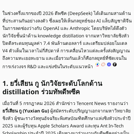
ในช่วงครึ่งแรกของปี 2026 ดีพซีค (DeepSeek) ได้เดินเกมสามด้าน
ที่ประสานกันอย่างลงตัว ซึ่งเผยให้เห็นกลยุทธ์ของ AI แล็บสัญชาติจีน
ในการลดช่องว่างกับ OpenAI และ Anthropic โดยบริษัทได้ดึงตัว
นักวิจัยชั้นนำด้าน knowledge distillation จากมหาวิทยาลัยชิงหัว
ปิดดีลระดมทุนมูลค่า 7.4 พันล้านดอลลาร์ และเตรียมปล่อยโมเดล
V4 ตัวเต็มในเวลาไม่กี่สัปดาห์ การเคลื่อนไหวแต่ละครั้งส่งสัญญาณ
ถึงความทะเยอทะยาน และเมื่อรวมกันแล้วก็คือกลยุทธ์ที่ชัดเจนใน
การเร่งวงจร R&D และแข่งขันในระดับแนวหน้า
1. ยวี่เสียน กู นักวิจัยระดับโลกด้าน
distillation ร่วมทัพดีพซีค
เมื่อวันที่ 5 กรกฎาคม 2026 สำนักข่าว Tencent News รายงานว่า
ยวี่เสียน กู (Yuxian Gu)
ผู้สมัครระดับปริญญาเอกจากมหาวิทยาลัย
ชิงหัว ผู้ชนะรางวัลทุนอัจฉริยะพิเศษบัณฑิตศึกษาแห่งชิงหัวประจำปี
2025 และผู้รับทุน Apple Scholars Award และทุน Ant In-Tech
Scholarship ประจำปี 2025 เดินทางมาร่วมงานกับดีพซีคอย่างเป็น