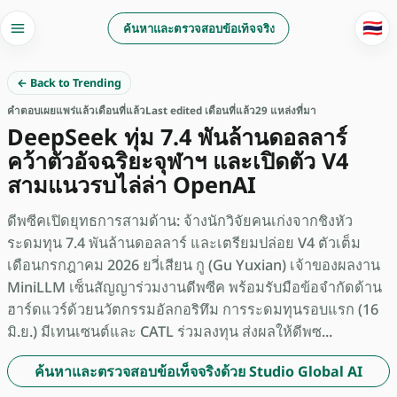
🇹🇭
ค้นหาและตรวจสอบข้อเท็จจริง
← Back to Trending
คำตอบ
เผยแพร่แล้ว
เดือนที่แล้ว
Last edited เดือนที่แล้ว
29 แหล่งที่มา
DeepSeek ทุ่ม 7.4 พันล้านดอลลาร์
คว้าตัวอัจฉริยะจุฬาฯ และเปิดตัว V4
สามแนวรบไล่ล่า OpenAI
ดีพซีคเปิดยุทธการสามด้าน: จ้างนักวิจัยคนเก่งจากชิงหัว
ระดมทุน 7.4 พันล้านดอลลาร์ และเตรียมปล่อย V4 ตัวเต็ม
เดือนกรกฎาคม 2026 ยวี่เสียน กู (Gu Yuxian) เจ้าของผลงาน
MiniLLM เซ็นสัญญาร่วมงานดีพซีค พร้อมรับมือข้อจำกัดด้าน
ฮาร์ดแวร์ด้วยนวัตกรรมอัลกอริทึม การระดมทุนรอบแรก (16
มิ.ย.) มีเทนเซนต์และ CATL ร่วมลงทุน ส่งผลให้ดีพซ...
ค้นหาและตรวจสอบข้อเท็จจริงด้วย Studio Global AI