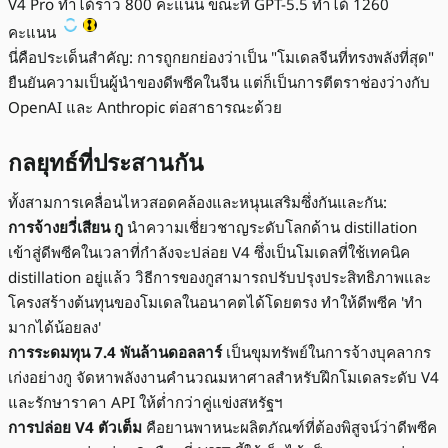
V4 Pro ทำได้ราว 800 คะแนน ขณะที่ GPT-5.5 ทำได้ 1260
คะแนน
นี่คือประเด็นสำคัญ: การถูกยกย่องว่าเป็น "โมเดลจีนที่ทรงพลังที่สุด"
ยืนยันความเป็นผู้นำของดีพซีคในจีน แต่ก็เป็นการตีตราช่องว่างกับ
OpenAI และ Anthropic ต่อสาธารณะด้วย
กลยุทธ์ที่ประสานกัน
ทั้งสามการเคลื่อนไหวสอดคล้องและหนุนเสริมซึ่งกันและกัน:
การจ้างยวี่เสียน กู
นำความเชี่ยวชาญระดับโลกด้าน distillation
เข้าสู่ดีพซีคในเวลาที่กำลังจะปล่อย V4 ซึ่งเป็นโมเดลที่ใช้เทคนิค
distillation อยู่แล้ว วิธีการของกูสามารถปรับปรุงประสิทธิภาพและ
โครงสร้างต้นทุนของโมเดลในอนาคตได้โดยตรง ทำให้ดีพซีค 'ทำ
มากได้น้อยลง'
การระดมทุน 7.4 พันล้านดอลลาร์
เป็นขุมทรัพย์ในการจ้างบุคลากร
เก่งอย่างกู จัดหาพลังงานคำนวณมหาศาลสำหรับฝึกโมเดลระดับ V4
และรักษาราคา API ให้ต่ำกว่าคู่แข่งสหรัฐฯ
การปล่อย V4 ตัวเต็ม
คือยานพาหนะผลิตภัณฑ์ที่ต้องพิสูจน์ว่าดีพซีค