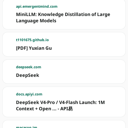
api.emergentmind.com
MiniLLM: Knowledge Distillation of Large
Language Models
t1101675.github.io
[PDF] Yuxian Gu
deepseek.com
DeepSeek
docs.apiyi.com
DeepSeek V4-Pro / V4-Flash Launch: 1M
Context + Open ... - API易
macaron.im