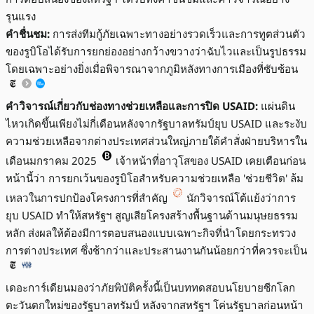
รุนแรง
คำชื่นชม:
การส่งทีมกู้ภัยเฉพาะทางอย่างรวดเร็วและการทูตส่วนตัว
ของรูบิโอได้รับการยกย่องอย่างกว้างขวางว่าฉับไวและเป็นรูปธรรม
โดยเฉพาะอย่างยิ่งเมื่อพิจารณาจากภูมิหลังทางการเมืองที่ซับซ้อน
คำวิจารณ์เกี่ยวกับช่องทางช่วยเหลือและการปิด USAID:
แผ่นดิน
ไหวเกิดขึ้นเพียงไม่กี่เดือนหลังจากรัฐบาลทรัมป์ยุบ USAID และระงับ
ความช่วยเหลือจากต่างประเทศส่วนใหญ่ภายใต้คำสั่งฝ่ายบริหารใน
เดือนมกราคม 2025
เจ้าหน้าที่อาวุโสของ USAID เคยเตือนก่อน
หน้านี้ว่า การยกเว้นของรูบิโอสำหรับความช่วยเหลือ 'ช่วยชีวิต' ล้ม
เหลวในการปกป้องโครงการที่สำคัญ
นักวิจารณ์โต้แย้งว่าการ
ยุบ USAID ทำให้สหรัฐฯ สูญเสียโครงสร้างพื้นฐานด้านมนุษยธรรม
หลัก ส่งผลให้ต้องมีการตอบสนองแบบเฉพาะกิจที่นำโดยกระทรวง
การต่างประเทศ ซึ่งช้ากว่าและประสานงานกันน้อยกว่าที่ควรจะเป็น
เดอะการ์เดียนมองว่าภัยพิบัติครั้งนี้เป็นบททดสอบนโยบายซีกโลก
ตะวันตกใหม่ของรัฐบาลทรัมป์ หลังจากสหรัฐฯ โค่นรัฐบาลก่อนหน้า