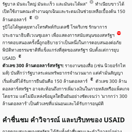
รัฐบาล มันจะใหญ่ มันจะเร็ว และมันจะได้ผล"
ทำเนียบขาวได้
เปิดใช้งานคณะทำงานฉุกเฉินและระดมเงินช่วยเหลือเบื้องต้น 150
ล้านดอลลาร์
รูบิโอได้พูดคุยทางโทรศัพท์กับเดลซี โรดริเกซ รักษาการ
ประธานาธิบดีเวเนซุเอลา เพื่อแสดงการสนับสนุนของสหรัฐฯ
การตอบสนองครั้งนี้ถูกอธิบายว่าเป็นหนึ่งในการตอบสนองต่อภัย
พิบัติทางธรรมชาติที่แข็งแกร่งที่สุดของสหรัฐฯ นับตั้งแต่การยุบ
USAID
ตัวเลข 300 ล้านดอลลาร์สหรัฐฯ:
รายงานของสื่อ (เช่น นิวยอร์กไท
มส์) บันทึกว่ารัฐบาลระดมทรัพยากรจำนวนมาก แต่คำมั่นสัญญา
เริ่มต้นที่ได้รับการยืนยันคือ 150 ล้านดอลลาร์
ตัวเลข 300 ล้าน
ดอลลาร์สหรัฐฯ อาจสะท้อนถึงการเพิ่มวงเงินในภายหลังหรือแพ็คเกจ
โดยรวม แต่ไม่มีแหล่งข้อมูลใดยืนยันอย่างชัดเจนว่า 'มากกว่า 300
ล้านดอลลาร์' เป็นตัวเลขที่แน่นอนและได้รับการอนุมัติ
คำชื่นชม คำวิจารณ์ และบริบทของ USAID
การตอบสนองของสหรัฐฯ ได้รับทั้งคำชื่นชมและคำวิจารณ์อย่าง