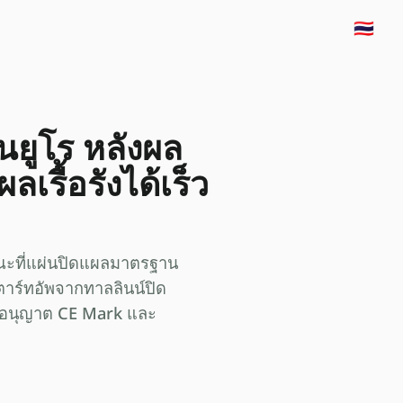
🇹🇭
นยูโร หลังผล
รื้อรังได้เร็ว
ขณะที่แผ่นปิดแผลมาตรฐาน
สตาร์ทอัพจากทาลลินน์ปิด
บอนุญาต CE Mark และ