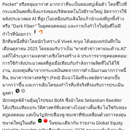
Pocket" หรือหลุมอากาศ มากกว่าที่จะเป็นฟองสบู่เต็มตัว โดยชี้ไปที่
กระแสเงินสดที่แข็งแกร่งของบริษัทเทคโนโลยีรายใหญ่ อัตราการใช้
พลังประมวลผล AI ที่สูง (ไม่เหมือนกับเส้นใยแก้วนำแสงที่ถูกทิ้งร้าง
หรือ "Dark Fiber" ในยุคดอตคอม) และการเก็งกำไรในหุ้นที่ไม่มี
กำไรที่น้อยกว่า
อีกทีมหนึ่งที่นำโดยนักวิเคราะห์ Vivek Arya ได้เผยแพร่บันทึกใน
เดือนตุลาคม 2025 โดยยอมรับว่าเป็น "พาดหัวข่าวหายนะด้าน AI"
แต่ก็ได้ระบุความแตกต่างเชิงโครงสร้าง 4 ประการจากยุคดอตคอม:
การใช้กำลังประมวลผลที่สูงเมื่อเทียบกับกำลังการผลิตที่ไม่ได้ใช้
งาน, งบลงทุนที่มาจากกระแสเงินสดจากการดำเนินงานมากกว่าหนี้
สิน, ธนาคารกลางสหรัฐฯ (Fed) มีแนวโน้มที่จะลดอัตราดอกเบี้ย
มากกว่าขึ้น และการเติบโตของกำไรที่แท้จริงที่รองรับการประเมิน
มูลค่า
นักกลยุทธ์ด้านหุ้นยุโรปของ BofA ซึ่งนำโดย Sebastian Raedler
ได้เปรียบเทียบประวัติศาสตร์ที่แตกต่างไปอย่างสิ้นเชิง ไม่ใช่กับฟอง
สบู่ดอตคอม แต่เป็นวัฏจักรเฟื่องฟู-ซบเซาที่ขับเคลื่อนด้วยการลงทุน
ขนาดใหญ่ในอดีต
ในขณะเดียวกัน รายงาน Global Equity
Volatility Insights ฉบับเดือนธันวาคม 2025 ของแบงก์แย้งว่า หุ้น