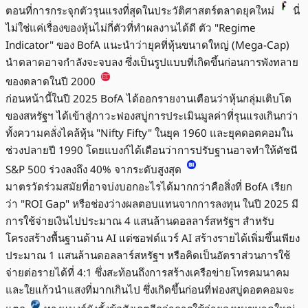
ตอนที่การกระจุกตัวรุนแรงที่สุดในประวัติศาสตร์ตลาดยุคใหม่
นี่
ไม่ใช่แค่เรื่องของหุ้นไม่กี่ตัวที่ทำผลงานได้ดี ตัว "Regime
Indicator" ของ BofA แนะนำว่ายุคที่หุ้นขนาดใหญ่ (Mega-Cap)
นำตลาดอาจกำลังจะจบลง ซึ่งเป็นรูปแบบที่เกิดขึ้นก่อนการพังทลาย
ของตลาดในปี 2000
ก่อนหน้านี้ในปี 2025 BofA ได้ออกรายงานเตือนว่าหุ้นกลุ่มเติบโต
ของสหรัฐฯ ได้เข้าสู่ภาวะฟองสบู่การประเมินมูลค่าที่รุนแรงเกินกว่า
ทั้งความคลั่งไคล้หุ้น "Nifty Fifty" ในยุค 1960 และยุคดอตคอมใน
ช่วงปลายปี 1990 โดยแบงก์ได้เตือนว่าการปรับฐานอาจทำให้ดัชนี
S&P 500 ร่วงลงถึง 40% จากระดับสูงสุด
มาตรวัดร่วมสมัยที่อาจบ่งบอกอะไรได้มากกว่าคือสิ่งที่ BofA เรียก
ว่า "ROI Gap" หรือช่องว่างผลตอบแทนจากการลงทุน ในปี 2025 มี
การใช้จ่ายเงินไปประมาณ 4 แสนล้านดอลลาร์สหรัฐฯ สำหรับ
โครงสร้างพื้นฐานด้าน AI แต่ซอฟต์แวร์ AI สร้างรายได้เพิ่มขึ้นเพียง
ประมาณ 1 แสนล้านดอลลาร์สหรัฐฯ หรือคิดเป็นอัตราส่วนการใช้
จ่ายต่อรายได้ที่ 4:1 ซึ่งสะท้อนถึงการสร้างเครือข่ายโทรคมนาคม
และใยแก้วนำแสงที่มากเกินไป ซึ่งเกิดขึ้นก่อนที่ฟองสบู่ดอตคอมจะ