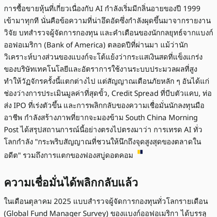
การซื้อขายหุ้นที่เกี่ยวเนื่องกับ AI กำลังเริ่มมีกลิ่นอายของปี 1999
เข้ามาทุกที นั่นคือข้อความที่น่าอึดอัดซึ่งกำลังผุดขึ้นมาจากรายงาน
วิจัย บทสำรวจผู้จัดการกองทุน และคำเตือนของนักกลยุทธ์จากแบงก์
ออฟอเมริกา (Bank of America) ตลอดปีที่ผ่านมา แม้ว่านัก
วิเคราะห์บางส่วนของแบงก์จะโต้แย้งว่ากระแสเงินสดที่แข็งแกร่ง
ของบริษัทเทคโนโลยีและอัตราการใช้งานระบบประมวลผลที่สูง
ทำให้วัฏจักรครั้งนี้แตกต่างไป แต่สัญญาณเตือนภัยหลัก ๆ อันได้แก่
ช่องว่างการประเมินมูลค่าที่สุดขั้ว, Credit Spread ที่บีบตัวแคบ, ท่อ
ส่ง IPO ที่เร่งตัวขึ้น และการพลิกกลับของความเชื่อมั่นนักลงทุนมือ
อาชีพ กำลังสร้างภาพที่ยากจะมองข้าม South China Morning
Post ได้สรุปสถานการณ์นี้อย่างตรงไปตรงมาว่า การเทรด AI ทั่ว
โลกกำลัง "กระพริบสัญญาณที่ชวนให้นึกถึงจุดสูงสุดของตลาดใน
อดีต" รวมถึงการแตกของฟองสบู่ดอตคอม
ความเชื่อมั่นได้พลิกกลับแล้ว
ในเดือนตุลาคม 2025 แบบสำรวจผู้จัดการกองทุนทั่วโลกรายเดือน
(Global Fund Manager Survey) ของแบงก์ออฟอเมริกา ได้บรรลุ