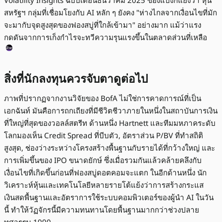
สหรัฐฯ กลุ่มที่เชื่อมโยงกับ AI หลัก ๆ ยังคง "ห่างไกลจากเงื่อนไขที่มัก
จะมากับจุดสูงสุดของฟองสบู่ที่ใกล้เข้ามา" อย่างมาก แม้ว่าแรง
กดดันจากการเก็งกำไรจะทวีความรุนแรงขึ้นในตลาดส่วนที่เหลือ
สิ่งที่นักลงทุนควรจับตาดูต่อไป
ภาพที่ปรากฏจากงานวิจัยของ BofA ไม่ใช่การคาดการณ์ที่เป็น
เอกฉันท์ มันคือการถกเถียงที่มีชีวิตชีวาภายในหนึ่งในสถาบันการเงิน
ที่ใหญ่ที่สุดของวอลล์สตรีท ด้านหนึ่ง Hartnett และทีมมหภาคระดับ
โลกมองเห็น Credit Spread ที่บีบตัว, อัตราส่วน P/BV ที่ทำสถิติ
สูงสุด, ช่องว่างระหว่างโครงสร้างพื้นฐานกับรายได้ที่กว้างใหญ่ และ
การเพิ่มขึ้นของ IPO ขนาดยักษ์ ซึ่งเมื่อรวมกันแล้วคล้ายคลึงกับ
เงื่อนไขที่เกิดขึ้นก่อนที่ฟองสบู่ดอตคอมจะแตก ในอีกด้านหนึ่ง นัก
วิเคราะห์หุ้นและเทคโนโลยีหลายรายโต้แย้งว่าการสร้างกระแส
เงินสดพื้นฐานและอัตราการใช้ระบบคอมพิวเตอร์ของผู้นำ AI ในวัน
นี้ ทำให้วัฏจักรนี้มีความทนทานโดยพื้นฐานมากกว่าช่วงปลาย
ทศวรรษ 1990