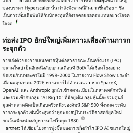
แตก
ทางแบงก์ยังตั้งข้อสังเกตอีกว่าการใช้จ่ายลงทุนขนาดใหญ่
ของบรรดา Hyperscaler นั้น กำลังพึ่งพาหนี้สินมากขึ้นเรื่อย ๆ ซึ่ง
เป็นการเพิ่มเดิมพันให้กับนักลงทุนที่ยังรอคอยผลตอบแทนอย่างใจจด
ใจจ่อ
ท่อส่ง IPO ยักษ์ใหญ่เพิ่มความเสี่ยงด้านการก
ระจุกตัว
การเร่งตัวของการเสนอขายหุ้นต่อสาธารณะเป็นครั้งแรก (IPO)
ขนาดใหญ่ เป็นอีกหนึ่งสัญญาณเตือนที่ BofA ได้เชื่อมโยงอย่าง
ชัดเจนกับบทละครในปี 1999–2000 ในรายงาน Flow Show ประจำ
เดือนพฤษภาคม 2026 ทางแบงก์ได้คำนวณว่า หาก SpaceX,
OpenAI, และ Anthropic ถูกนำเข้าจดทะเบียนในตลาดหลักทรัพย์
และรวมเข้ากับกลุ่ม "AI Big 10" ที่มีอยู่เดิม กลุ่มหุ้นนี้จะรวมศูนย์
มูลค่าตลาดคิดเป็นเกือบครึ่งหนึ่งของดัชนี S&P 500 ทั้งหมด ระดับ
การกระจุกตัวเช่นนี้จะสูงกว่าทุกฟองสบู่ในประวัติศาสตร์ยุคใหม่
ยกเว้นเพียงฟองสบู่ทางรถไฟในยุค 1880
Hartnett ได้เชื่อมโยงการพุ่งขึ้นของการเก็งกำไร IPO AI ขนาดใหญ่