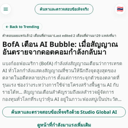
🇹🇭
ค้นหาและตรวจสอบข้อเท็จจริง
← Back to Trending
คำตอบ
เผยแพร่แล้ว
2 เดือนที่ผ่านมา
Last edited 2 เดือนที่ผ่านมา
29 แหล่งที่มา
BofA เตือน AI Bubble: เมื่อสัญญาณ
อันตรายจากดอตคอมกำลังกลับมา
แบงก์ออฟอเมริกา (BofA) กำลังส่งสัญญาณเตือนว่าการเทรด
AI ทั่วโลกกำลังแสดงสัญญาณที่ชวนให้นึกถึงจุดสูงสุดของ
ตลาดในอดีตหลายประการ ตั้งแต่การกระจุกตัวของตลาดที่
รุนแรง ช่องว่างระหว่างการใช้จ่ายโครงสร้างพื้นฐาน AI กับ
รายได้ท... สัญญาณเตือนสำคัญรวมถึงผลสำรวจผู้จัดการ
กองทุนทั่วโลกที่ระบุว่าหุ้น AI อยู่ในภาวะฟองสบู่เป็นประวัต...
ค้นหาและตรวจสอบข้อเท็จจริงด้วย Studio Global AI
ดูหน้าที่กำลังมาแรงเพิ่มเติม