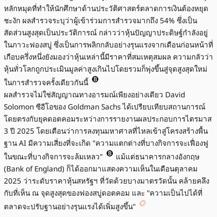
หลักหมุดที่ทำให้นักศึกษาด้านประวัติศาสตร์ตลาดการเงินต้องหยุด
ชะงัก ผลสำรวจระบุว่าผู้เข้าร่วมการสำรวจมากถึง 54% ซึ่งเป็น
สัดส่วนสูงสุดเป็นประวัติการณ์ กล่าวว่าหุ้นปัญญาประดิษฐ์กำลังอยู่
ในภาวะฟองสบู่ ซึ่งเป็นการพลิกกลับอย่างรุนแรงจากเดือนก่อนหน้าที่
เกือบครึ่งหนึ่งยังมองว่าหุ้นเหล่านี้มีราคาที่สมเหตุสมผล ความกลัวว่า
หุ้นทั่วโลกถูกประเมินมูลค่าสูงเกินไปโดยรวมก็พุ่งขึ้นสู่จุดสูงสุดใหม่
ในการสำรวจครั้งเดียวกันนี้
ผลสำรวจไม่ใช่สัญญาณทางอารมณ์เพียงอย่างเดียว David
Solomon ซีอีโอของ Goldman Sachs ได้เปรียบเทียบสถานการณ์
โดยตรงกับยุคดอตคอมระหว่างการรายงานผลประกอบการไตรมาส
3 ปี 2025 โดยเตือนว่าการลงทุนมหาศาลที่ไหลเข้าสู่โครงสร้างพื้น
ฐาน AI มีความเสี่ยงที่จะเกิด "ความแตกต่างที่บางกิจการจะเฟื่องฟู
ในขณะที่บางกิจการจะล้มเหลว"
แม้แต่ธนาคารกลางอังกฤษ
(Bank of England) ก็ได้ออกมาแสดงความเห็นในเดือนตุลาคม
2025 ว่าระดับราคาหุ้นสหรัฐฯ ที่วัดด้วยบางมาตรวัดนั้น คล้ายคลึง
กับที่เห็น ณ จุดสูงสุดของฟองสบู่ดอตคอม และ "ความเป็นไปได้ที่
ตลาดจะปรับฐานอย่างรุนแรงได้เพิ่มสูงขึ้น"