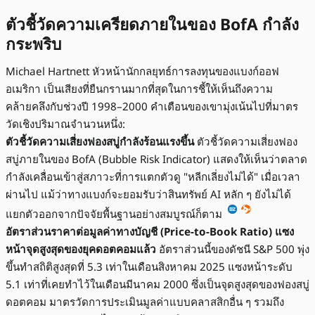
ตัวชี้วัดความเครียดภายในของ BofA กำลัง
กระพริบ
Michael Hartnett หัวหน้านักกลยุทธ์การลงทุนของแบงก์ออฟ
อเมริกา เป็นเสียงที่ยืนกรานมากที่สุดในการชี้ให้เห็นถึงความ
คล้ายคลึงกับช่วงปี 1998–2000 คำเตือนของเขามุ่งเน้นไปที่มาตร
วัดเชิงปริมาณจำนวนหนึ่ง:
ตัวชี้วัดความเสี่ยงฟองสบู่กำลังร้อนแรงขึ้น
ตัวชี้วัดความเสี่ยงฟอง
สบู่ภายในของ BofA (Bubble Risk Indicator) แสดงให้เห็นว่าตลาด
กำลังเคลื่อนเข้าสู่สภาวะที่การแตกตัวดู "หลีกเลี่ยงไม่ได้" เมื่อเวลา
ผ่านไป แม้ว่าทางแบงก์จะยอมรับว่าสินทรัพย์ AI หลัก ๆ ยังไม่ได้
แยกตัวออกจากปัจจัยพื้นฐานอย่างสมบูรณ์ก็ตาม
อัตราส่วนราคาต่อมูลค่าทางบัญชี (Price-to-Book Ratio) แซง
หน้าจุดสูงสุดของยุคดอตคอมแล้ว
อัตราส่วนนี้ของดัชนี S&P 500 พุ่ง
ขึ้นทำสถิติสูงสุดที่ 5.3 เท่าในเดือนสิงหาคม 2025 แซงหน้าระดับ
5.1 เท่าที่เคยทำไว้ในเดือนมีนาคม 2000 ซึ่งเป็นจุดสูงสุดของฟองสบู่
ดอตคอม มาตรวัดการประเมินมูลค่าแบบคลาสสิกอื่น ๆ รวมถึง