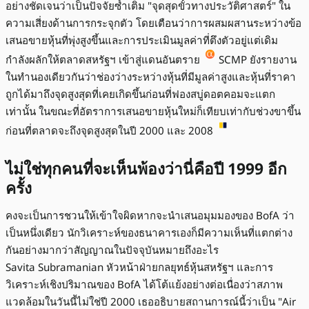
อย่างชัดเจนว่าเป็นปัจจัยซ้ำเติม "จุดสุดขั้วทางประวัติศาสตร์" ใน
ความเสี่ยงด้านการกระจุกตัว โดยเตือนว่าการผสมผสานระหว่างข้อ
เสนอขายหุ้นที่พุ่งสูงขึ้นและการประเมินมูลค่าที่ตึงตัวอยู่แต่เดิม
กำลังผลักให้ตลาดสหรัฐฯ เข้าสู่แดนอันตราย
SCMP ยังรายงาน
ในทำนองเดียวกันว่าช่องว่างระหว่างหุ้นที่มีมูลค่าสูงและหุ้นที่ราคา
ถูกได้มาถึงจุดสูงสุดที่เคยเกิดขึ้นก่อนที่ฟองสบู่ดอตคอมจะแตก
เท่านั้น ในขณะที่อัตราการเสนอขายหุ้นใหม่ก็เทียบเท่ากับช่วงขาขึ้น
ก่อนที่ตลาดจะถึงจุดสูงสุดในปี 2000 และ 2008
ไม่ใช่ทุกคนที่จะเห็นพ้องว่านี่คือปี 1999 อีก
ครั้ง
คงจะเป็นการชวนให้เข้าใจผิดหากจะนำเสนอมุมมองของ BofA ว่า
เป็นหนึ่งเดียว นักวิเคราะห์ของธนาคารเองก็มีความเห็นที่แตกต่าง
กันอย่างมากว่าสัญญาณในปัจจุบันหมายถึงอะไร
Savita Subramanian หัวหน้าฝ่ายกลยุทธ์หุ้นสหรัฐฯ และการ
วิเคราะห์เชิงปริมาณของ BofA ได้โต้แย้งอย่างต่อเนื่องว่าสภาพ
แวดล้อมในวันนี้ไม่ใช่ปี 2000 เธออธิบายสถานการณ์นี้ว่าเป็น "Air