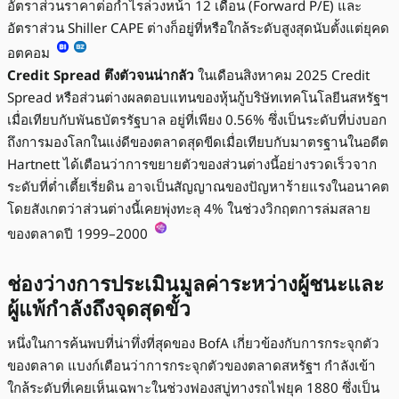
อัตราส่วนราคาต่อกำไรล่วงหน้า 12 เดือน (Forward P/E) และ
อัตราส่วน Shiller CAPE ต่างก็อยู่ที่หรือใกล้ระดับสูงสุดนับตั้งแต่ยุคด
อตคอม
Credit Spread ตึงตัวจนน่ากลัว
ในเดือนสิงหาคม 2025 Credit
Spread หรือส่วนต่างผลตอบแทนของหุ้นกู้บริษัทเทคโนโลยีนสหรัฐฯ
เมื่อเทียบกับพันธบัตรรัฐบาล อยู่ที่เพียง 0.56% ซึ่งเป็นระดับที่บ่งบอก
ถึงการมองโลกในแง่ดีของตลาดสุดขีดเมื่อเทียบกับมาตรฐานในอดีต
Hartnett ได้เตือนว่าการขยายตัวของส่วนต่างนี้อย่างรวดเร็วจาก
ระดับที่ต่ำเตี้ยเรี่ยดิน อาจเป็นสัญญาณของปัญหาร้ายแรงในอนาคต
โดยสังเกตว่าส่วนต่างนี้เคยพุ่งทะลุ 4% ในช่วงวิกฤตการล่มสลาย
ของตลาดปี 1999–2000
ช่องว่างการประเมินมูลค่าระหว่างผู้ชนะและ
ผู้แพ้กำลังถึงจุดสุดขั้ว
หนึ่งในการค้นพบที่น่าทึ่งที่สุดของ BofA เกี่ยวข้องกับการกระจุกตัว
ของตลาด แบงก์เตือนว่าการกระจุกตัวของตลาดสหรัฐฯ กำลังเข้า
ใกล้ระดับที่เคยเห็นเฉพาะในช่วงฟองสบู่ทางรถไฟยุค 1880 ซึ่งเป็น