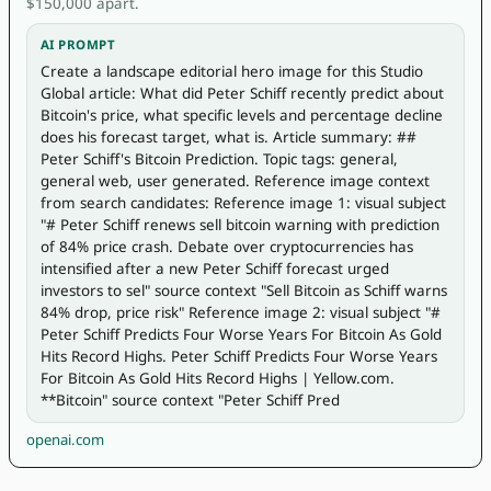
$150,000 apart.
AI PROMPT
Create a landscape editorial hero image for this Studio 
Global article: What did Peter Schiff recently predict about 
Bitcoin's price, what specific levels and percentage decline 
does his forecast target, what is. Article summary: ## 
Peter Schiff's Bitcoin Prediction. Topic tags: general, 
general web, user generated. Reference image context 
from search candidates: Reference image 1: visual subject 
"# Peter Schiff renews sell bitcoin warning with prediction 
of 84% price crash. Debate over cryptocurrencies has 
intensified after a new Peter Schiff forecast urged 
investors to sel" source context "Sell Bitcoin as Schiff warns 
84% drop, price risk" Reference image 2: visual subject "# 
Peter Schiff Predicts Four Worse Years For Bitcoin As Gold 
Hits Record Highs. Peter Schiff Predicts Four Worse Years 
For Bitcoin As Gold Hits Record Highs | Yellow.com. 
**Bitcoin" source context "Peter Schiff Pred
openai.com