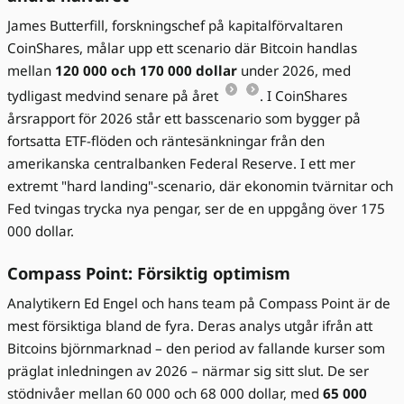
James Butterfill, forskningschef på kapitalförvaltaren
CoinShares, målar upp ett scenario där Bitcoin handlas
mellan
120 000 och 170 000 dollar
under 2026, med
tydligast medvind senare på året
. I CoinShares
årsrapport för 2026 står ett basscenario som bygger på
fortsatta ETF-flöden och räntesänkningar från den
amerikanska centralbanken Federal Reserve. I ett mer
extremt "hard landing"-scenario, där ekonomin tvärnitar och
Fed tvingas trycka nya pengar, ser de en uppgång över 175
000 dollar.
Compass Point: Försiktig optimism
Analytikern Ed Engel och hans team på Compass Point är de
mest försiktiga bland de fyra. Deras analys utgår ifrån att
Bitcoins björnmarknad – den period av fallande kurser som
präglat inledningen av 2026 – närmar sig sitt slut. De ser
stödnivåer mellan 60 000 och 68 000 dollar, med
65 000