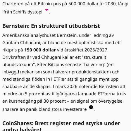
Chartered på ett Bitcoin-pris på 500 000 dollar år 2030, långt
ifrån Schiffs dystopi
.
Bernstein: En strukturell utbudsbrist
Amerikanska analyshuset Bernstein, under ledning av
Gautam Chhugani, är bland de mest optimistiska med ett
riktpris på
150 000 dollar
vid årsskiftet 2026/2027.
Drivkraften är vad Chhugani kallar ett "strukturellt
utbudsvakuum". Efter Bitcoins senaste "halvering" (en
inbyggd mekanism som halverar produktionstakten) och
med ständiga flöden in i ETF:er äts tillgängliga mynt upp
snabbare än de skapas. I mars 2026 noterade Bernstein att
mindre än 5 procent av tillgångarna lämnade ETF:erna trots
en kursnedgång på 30 procent – en signal om övertygelse
snarare än panik bland stora investerare
.
CoinShares: Brett register med styrka under
andra halvåret