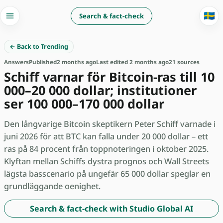
🇸🇪
Search & fact-check
← Back to Trending
Answers
Published
2 months ago
Last edited 2 months ago
21 sources
Schiff varnar för Bitcoin-ras till 10
000–20 000 dollar; institutioner
ser 100 000–170 000 dollar
Den långvarige Bitcoin skeptikern Peter Schiff varnade i
juni 2026 för att BTC kan falla under 20 000 dollar – ett
ras på 84 procent från toppnoteringen i oktober 2025.
Klyftan mellan Schiffs dystra prognos och Wall Streets
lägsta basscenario på ungefär 65 000 dollar speglar en
grundläggande oenighet.
Search & fact-check with Studio Global AI