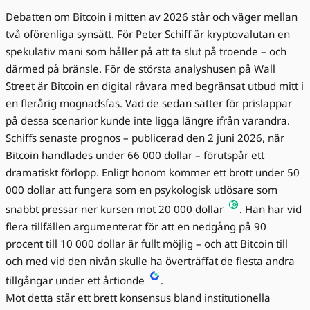
Debatten om Bitcoin i mitten av 2026 står och väger mellan
två oförenliga synsätt. För Peter Schiff är kryptovalutan en
spekulativ mani som håller på att ta slut på troende – och
därmed på bränsle. För de största analyshusen på Wall
Street är Bitcoin en digital råvara med begränsat utbud mitt i
en flerårig mognadsfas. Vad de sedan sätter för prislappar
på dessa scenarior kunde inte ligga längre ifrån varandra.
Schiffs senaste prognos – publicerad den 2 juni 2026, när
Bitcoin handlades under 66 000 dollar – förutspår ett
dramatiskt förlopp. Enligt honom kommer ett brott under 50
000 dollar att fungera som en psykologisk utlösare som
snabbt pressar ner kursen mot 20 000 dollar
. Han har vid
flera tillfällen argumenterat för att en nedgång på 90
procent till 10 000 dollar är fullt möjlig – och att Bitcoin till
och med vid den nivån skulle ha överträffat de flesta andra
tillgångar under ett årtionde
.
Mot detta står ett brett konsensus bland institutionella