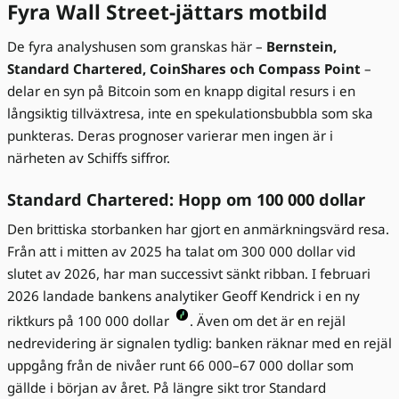
Fyra Wall Street-jättars motbild
De fyra analyshusen som granskas här –
Bernstein,
Standard Chartered, CoinShares och Compass Point
–
delar en syn på Bitcoin som en knapp digital resurs i en
långsiktig tillväxtresa, inte en spekulationsbubbla som ska
punkteras. Deras prognoser varierar men ingen är i
närheten av Schiffs siffror.
Standard Chartered: Hopp om 100 000 dollar
Den brittiska storbanken har gjort en anmärkningsvärd resa.
Från att i mitten av 2025 ha talat om 300 000 dollar vid
slutet av 2026, har man successivt sänkt ribban. I februari
2026 landade bankens analytiker Geoff Kendrick i en ny
riktkurs på 100 000 dollar
. Även om det är en rejäl
nedrevidering är signalen tydlig: banken räknar med en rejäl
uppgång från de nivåer runt 66 000–67 000 dollar som
gällde i början av året. På längre sikt tror Standard