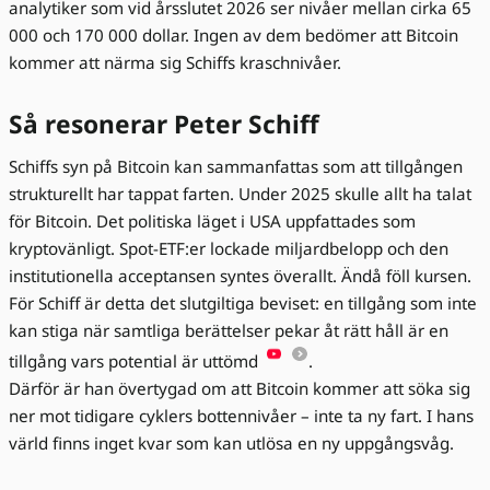
analytiker som vid årsslutet 2026 ser nivåer mellan cirka 65
000 och 170 000 dollar. Ingen av dem bedömer att Bitcoin
kommer att närma sig Schiffs kraschnivåer.
Så resonerar Peter Schiff
Schiffs syn på Bitcoin kan sammanfattas som att tillgången
strukturellt har tappat farten. Under 2025 skulle allt ha talat
för Bitcoin. Det politiska läget i USA uppfattades som
kryptovänligt. Spot-ETF:er lockade miljardbelopp och den
institutionella acceptansen syntes överallt. Ändå föll kursen.
För Schiff är detta det slutgiltiga beviset: en tillgång som inte
kan stiga när samtliga berättelser pekar åt rätt håll är en
tillgång vars potential är uttömd
.
Därför är han övertygad om att Bitcoin kommer att söka sig
ner mot tidigare cyklers bottennivåer – inte ta ny fart. I hans
värld finns inget kvar som kan utlösa en ny uppgångsvåg.