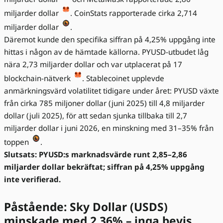
miljarder dollar
. CoinStats rapporterade cirka 2,714
miljarder dollar
.
Däremot kunde den specifika siffran på 4,25% uppgång inte
hittas i någon av de hämtade källorna. PYUSD-utbudet låg
nära 2,73 miljarder dollar och var utplacerat på 17
blockchain-nätverk
. Stablecoinet upplevde
anmärkningsvärd volatilitet tidigare under året: PYUSD växte
från cirka 785 miljoner dollar (juni 2025) till 4,8 miljarder
dollar (juli 2025), för att sedan sjunka tillbaka till 2,7
miljarder dollar i juni 2026, en minskning med 31–35% från
toppen
.
Slutsats: PYUSD:s marknadsvärde runt 2,85–2,86
miljarder dollar bekräftat; siffran på 4,25% uppgång
inte verifierad.
Påstående: Sky Dollar (USDS)
minskade med 2,36% – inga bevis