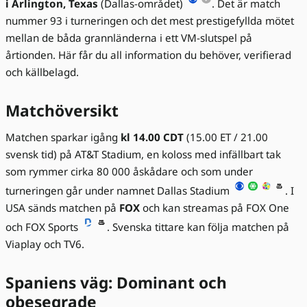
i Arlington, Texas
(Dallas-området)
. Det är match
nummer 93 i turneringen och det mest prestigefyllda mötet
mellan de båda grannländerna i ett VM-slutspel på
årtionden. Här får du all information du behöver, verifierad
och källbelagd.
Matchöversikt
Matchen sparkar igång
kl 14.00 CDT
(15.00 ET / 21.00
svensk tid) på AT&T Stadium, en koloss med infällbart tak
som rymmer cirka 80 000 åskådare och som under
turneringen går under namnet Dallas Stadium
. I
USA sänds matchen på
FOX
och kan streamas på FOX One
och FOX Sports
. Svenska tittare kan följa matchen på
Viaplay och TV6.
Spaniens väg: Dominant och
obesegrade