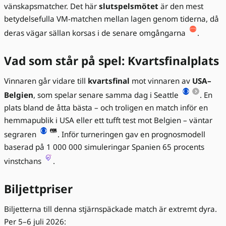
vänskapsmatcher. Det här
slutspelsmötet
är den mest
betydelsefulla VM-matchen mellan lagen genom tiderna, då
deras vägar sällan korsas i de senare omgångarna
.
Vad som står på spel: Kvartsfinalplats
Vinnaren går vidare till
kvartsfinal
mot vinnaren av
USA–
Belgien
, som spelar senare samma dag i Seattle
. En
plats bland de åtta bästa – och troligen en match inför en
hemmapublik i USA eller ett tufft test mot Belgien – väntar
segraren
. Inför turneringen gav en prognosmodell
baserad på 1 000 000 simuleringar Spanien 65 procents
vinstchans
.
Biljettpriser
Biljetterna till denna stjärnspäckade match är extremt dyra.
Per 5–6 juli 2026: