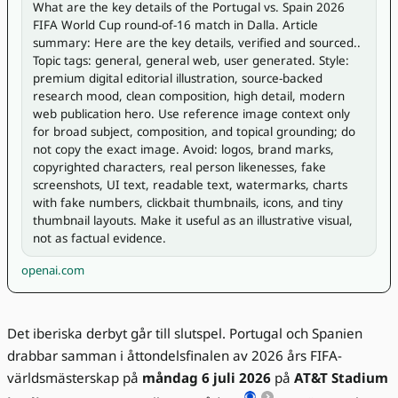
What are the key details of the Portugal vs. Spain 2026 
FIFA World Cup round-of-16 match in Dalla. Article 
summary: Here are the key details, verified and sourced.. 
Topic tags: general, general web, user generated. Style: 
premium digital editorial illustration, source-backed 
research mood, clean composition, high detail, modern 
web publication hero. Use reference image context only 
for broad subject, composition, and topical grounding; do 
not copy the exact image. Avoid: logos, brand marks, 
copyrighted characters, real person likenesses, fake 
screenshots, UI text, readable text, watermarks, charts 
with fake numbers, clickbait thumbnails, icons, and tiny 
thumbnail layouts. Make it useful as an illustrative visual, 
not as factual evidence.
openai.com
Det iberiska derbyt går till slutspel. Portugal och Spanien
drabbar samman i åttondelsfinalen av 2026 års FIFA-
världsmästerskap på
måndag 6 juli 2026
på
AT&T Stadium