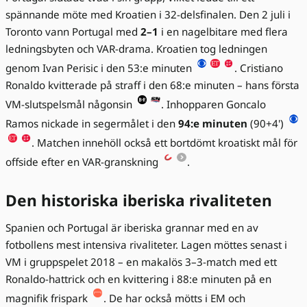
spännande möte med Kroatien i 32-delsfinalen. Den 2 juli i
Toronto vann Portugal med
2–1
i en nagelbitare med flera
ledningsbyten och VAR-drama. Kroatien tog ledningen
genom Ivan Perisic i den 53:e minuten
. Cristiano
Ronaldo kvitterade på straff i den 68:e minuten – hans första
VM-slutspelsmål någonsin
. Inhopparen Goncalo
Ramos nickade in segermålet i den
94:e minuten
(90+4')
. Matchen innehöll också ett bortdömt kroatiskt mål för
offside efter en VAR-granskning
.
Den historiska iberiska rivaliteten
Spanien och Portugal är iberiska grannar med en av
fotbollens mest intensiva rivaliteter. Lagen möttes senast i
VM i gruppspelet 2018 – en makalös 3–3-match med ett
Ronaldo-hattrick och en kvittering i 88:e minuten på en
magnifik frispark
. De har också mötts i EM och