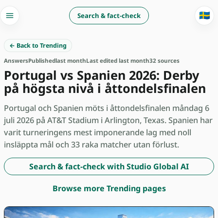
🇸🇪
Search & fact-check
← Back to Trending
Answers
Published
last month
Last edited last month
32 sources
Portugal vs Spanien 2026: Derby
på högsta nivå i åttondelsfinalen
Portugal och Spanien möts i åttondelsfinalen måndag 6
juli 2026 på AT&T Stadium i Arlington, Texas. Spanien har
varit turneringens mest imponerande lag med noll
insläppta mål och 33 raka matcher utan förlust.
Search & fact-check with Studio Global AI
Browse more Trending pages