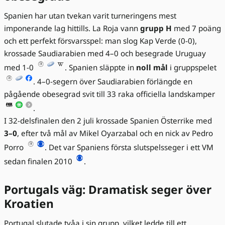
Spanien har utan tvekan varit turneringens mest
imponerande lag hittills. La Roja vann
grupp H
med 7 poäng
och ett perfekt försvarsspel: man slog Kap Verde (0-0),
krossade Saudiarabien med 4–0 och besegrade Uruguay
med 1-0
. Spanien släppte in
noll mål
i gruppspelet
. 4–0-segern över Saudiarabien förlängde en
pågående obesegrad svit till 33 raka officiella landskamper
.
I 32-delsfinalen den 2 juli krossade Spanien Österrike med
3–0
, efter två mål av Mikel Oyarzabal och en nick av Pedro
Porro
. Det var Spaniens första slutspelsseger i ett VM
sedan finalen 2010
.
Portugals väg: Dramatisk seger över
Kroatien
Portugal slutade tvåa i sin grupp, vilket ledde till ett