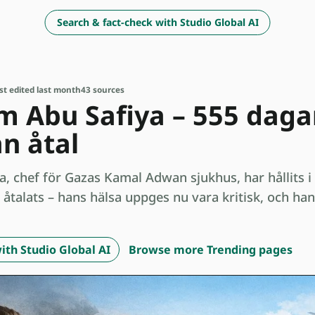
Search & fact-check with Studio Global AI
st edited last month
43 sources
m Abu Safiya – 555 dagar 
an åtal
, chef för Gazas Kamal Adwan sjukhus, har hållits i i
 åtalats – hans hälsa uppges nu vara kritisk, och ha
ith Studio Global AI
Browse more Trending pages