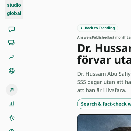
studio
global
← Back to Trending
Answers
Published
last month
La
Dr. Hussa
förvar ut
Dr. Hussam Abu Safiya
555 dagar utan att ha
att han är i livsfara.
Search & fact-check w