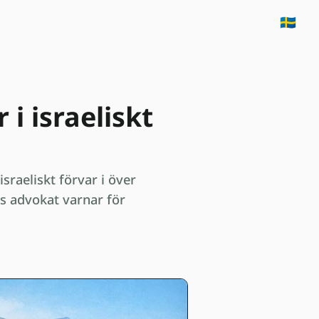
🇸🇪
i israeliskt
sraeliskt förvar i över
ns advokat varnar för