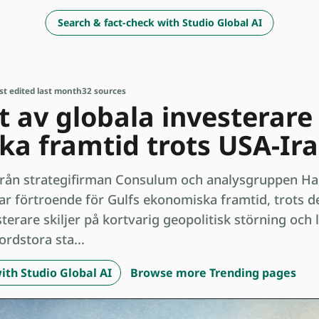
Search & fact-check with Studio Global AI
st edited last month
32 sources
t av globala investerare 
a framtid trots USA-Ira
rån strategifirman Consulum och analysgruppen Harr
har förtroende för Gulfs ekonomiska framtid, trots 
terare skiljer på kortvarig geopolitisk störning och 
ordstora sta...
ith Studio Global AI
Browse more Trending pages