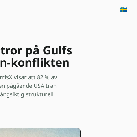
🇸🇪
tror på Gulfs
n-konflikten
isX visar att 82 % av
den pågående USA Iran
långsiktig strukturell