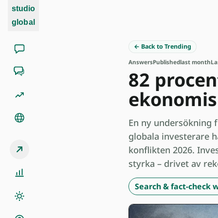
studio
global
← Back to Trending
Answers
Published
last month
La
82 procen
ekonomisk
En ny undersökning f
globala investerare 
konflikten 2026. Inves
styrka – drivet av rek
Search & fact-check w