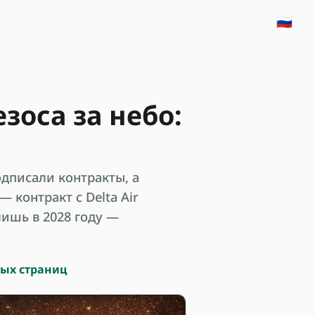
🇷🇺
зоса за небо:
одписали контракты, а
 контракт с Delta Air
лишь в 2028 году —
ных страниц