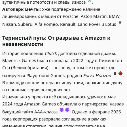
аутентичные потертости и следы износа
.
Автопарк мечты
: Уже подтверждено наличие
лицензированных машин от Porsche, Aston Martin, BMW,
Nissan, Subaru, Alfa Romeo, Renault, Land Rover и Lotus
.
Тернистый путь: От разрыва с Amazon к
независимости
История появления
Clutch
достойна отдельной драмы.
Maverick Games была основана в 2022 году в Лимингтон-
Спа (Великобритания) — к слову, в том же городе, где
базируется Playground Games, родина
Forza Horizon
.
В команду вошли ветераны индустрии, вложившие душу
в гоночные серии последних лет.
Изначально у проекта всё складывалось удачно: в мае
2024 года Amazon Games объявила о партнерстве, назвав
будущий тайтл AAA-класса
. Однако в феврале 2026
года корпорация разорвала соглашение в рамках
изменения стратегии, решив сфокусироваться на