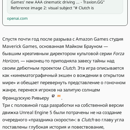
Games' new AAA cinematic driving ... - Traxion.GG" 
Reference image 2: visual subject "# Clutch is 
openai.com
Спустя почти год после разрыва с Amazon Games студия
Maverick Games, основанная Майком Брауном —
бывшим креативным директором культовой серии
Forza
Horizon
, — наконец-то приподняла завесу тайны над
своим дебютным проектом
Clutch
. Эта игра описывается
как «кинематографичный экшен о вождении в открытом
мире» и обещает перевернуть представление о гоночном
жанре, перенеся игроков на залитую солнцем
Французскую Ривьеру
.
Три с половиной года разработки на собственной версии
движка Unreal Engine 5 были потрачены не на создание
очередного «праздника скорости»: в
Clutch
во главу угла
поставлены глубокая история и повествование,