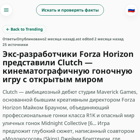
🇷🇺
Искать и проверять факты
← Back to Trending
Ответы
Опубликовано
2 месяца назад
Last edited 2 месяца назад
25 источники
Экс-разработчики Forza Horizon
представили Clutch —
кинематографичную гоночную
игру с открытым миром
Clutch — амбициозный дебют студии Maverick Games,
основанной бывшим креативным директором Forza
Horizon Майком Брауном, объединяющий
профессиональные гонки класса R1K и опасный мир
уличных гонок Midnight Collective [6... Игра
предложит глубокий сюжет, написанный соавтором
«Молокососов» (Skins) Джейми Бриттеном, где...