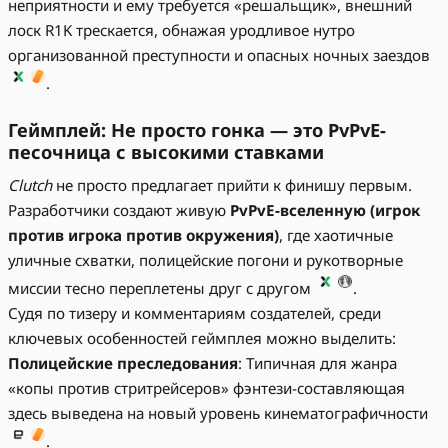
неприятности и ему требуется «решальщик», внешний
лоск R1K трескается, обнажая уродливое нутро
организованной преступности и опасных ночных заездов
.
Геймплей: Не просто гонка — это PvPvE-
песочница с высокими ставками
Clutch
не просто предлагает прийти к финишу первым.
Разработчики создают живую
PvPvE-вселенную (игрок
против игрока против окружения)
, где хаотичные
уличные схватки, полицейские погони и рукотворные
миссии тесно переплетены друг с другом
.
Судя по тизеру и комментариям создателей, среди
ключевых особенностей геймплея можно выделить:
Полицейские преследования
: Типичная для жанра
«копы против стритрейсеров» фэнтези-составляющая
здесь выведена на новый уровень кинематографичности
.