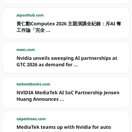
aiposthub.com
黃仁勳Computex 2026 主題演講全紀錄：斥AI 奪
工作論「完全 ...
mexc.com
Nvidia unveils sweeping AI partnerships at
GTC 2026 as demand for ...
technetbooks.com
NVIDIA MediaTek AI SoC Partnership Jensen
Huang Announces ...
taipeitimes.com
MediaTek teams up with Nvidia for auto