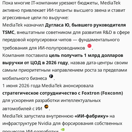
Пока многие IT-компании урезают бюджеты, MediaTek
активно привлекает ИИ-таланты высшего звена и ставит
агрессивные цели по выручке:
MediaTek назначил
Дугласа Ю, бывшего руководителя
TSMC
, внештатным советником для развития R&D в сфере
передовой корпусировки чипов — фундаментального
требования для ИИ-полупроводников
.
Компания поставила
цель получить 1 млрд долларов
выручки от ЦОД в 2026 году
, назвав дата-центры своим
самым приоритетным направлением роста за пределами
мобильного бизнеса
.
1 июня 2026 года MediaTek анонсировала
стратегическое сотрудничество с Foxtron (Foxconn)
для ускорения разработки интеллектуальных
автомобилей с ИИ
.
MediaTek запустила внутреннюю
«ИИ-фабрику»
на
инфраструктуре Nvidia для форсирования собственных
процессов ИИ-разработки
.