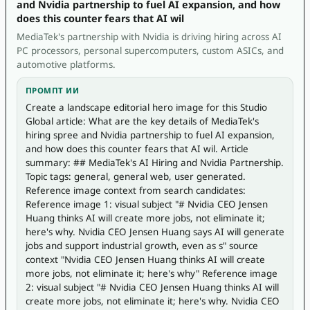
and Nvidia partnership to fuel AI expansion, and how
does this counter fears that AI wil
MediaTek's partnership with Nvidia is driving hiring across AI
PC processors, personal supercomputers, custom ASICs, and
automotive platforms.
ПРОМПТ ИИ
Create a landscape editorial hero image for this Studio 
Global article: What are the key details of MediaTek's 
hiring spree and Nvidia partnership to fuel AI expansion, 
and how does this counter fears that AI wil. Article 
summary: ## MediaTek's AI Hiring and Nvidia Partnership. 
Topic tags: general, general web, user generated. 
Reference image context from search candidates: 
Reference image 1: visual subject "# Nvidia CEO Jensen 
Huang thinks AI will create more jobs, not eliminate it; 
here's why. Nvidia CEO Jensen Huang says AI will generate 
jobs and support industrial growth, even as s" source 
context "Nvidia CEO Jensen Huang thinks AI will create 
more jobs, not eliminate it; here's why" Reference image 
2: visual subject "# Nvidia CEO Jensen Huang thinks AI will 
create more jobs, not eliminate it; here's why. Nvidia CEO 