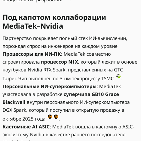
Под капотом коллаборации
MediaTek–Nvidia
Партнерство покрывает полный стек ИИ-вычислений,
порождая спрос на инженеров на каждом уровне:
Процессоры для ИИ-ПК
: MediaTek совместно
спроектировала
процессор N1X
, который лежит в основе
ноутбуков Nvidia RTX Spark, представленных на GTC
Taipei. Чип выполнен по 3-нм техпроцессу TSMC
.
Персональные ИИ-суперкомпьютеры
: MediaTek
участвовала в разработке
суперчипа GB10 Grace
Blackwell
внутри персонального ИИ-суперкомпьютера
DGX Spark, который поступил в открытую продажу в
октябре 2025 года
.
Кастомные AI ASIC
: MediaTek вошла в кастомную ASIC-
экосистему Nvidia в качестве раннего последователя