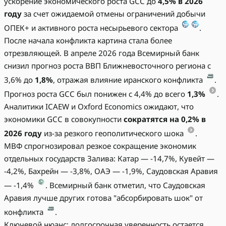
ускорение экономического роста GCC до
4,5% в 2026
году
за счет ожидаемой отмены ограничений добычи
ОПЕК+ и активного роста несырьевого сектора
.
После начала конфликта картина стала более
отрезвляющей. В апреле 2026 года Всемирный банк
снизил прогноз роста ВВП Ближневосточного региона с
3,6% до
1,8%
, отражая влияние иранского конфликта
.
Прогноз роста GCC был понижен с 4,4% до всего
1,3%
.
Аналитики ICAEW и Oxford Economics ожидают, что
экономики GCC в совокупности
сократятся на 0,2% в
2026 году
из-за резкого геополитического шока
.
МВФ спрогнозировал резкое сокращение экономик
отдельных государств Залива: Катар — -14,7%, Кувейт —
-4,2%, Бахрейн — -3,8%, ОАЭ — -1,9%, Саудовская Аравия
— -1,4%
. Всемирный банк отметил, что Саудовская
Аравия лучше других готова "абсорбировать шок" от
конфликта
.
Ключевой нюанс: долгосрочная уверенность остается