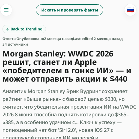
🇷🇺
Искать и проверять факты
← Back to Trending
Ответы
Опубликовано
2 месяца назад
Last edited 2 месяца назад
34 источники
Morgan Stanley: WWDC 2026
решит, станет ли Apple
«победителем в гонке ИИ» — и
может отправить акции к $440
Аналитик Morgan Stanley Эрик Вудринг сохраняет
рейтинг «Выше рынка» с базовой целью $330, но
считает, что убедительная презентация ИИ на WWDC
2026 8 июня способна поднять котировки до $365–
$385, а в особенно удачном с... Ключ к успеху —
полноценный чат бот 'Siri 2.0', новая iOS 27 с
поддержкой сторонних ИИ моделей и...