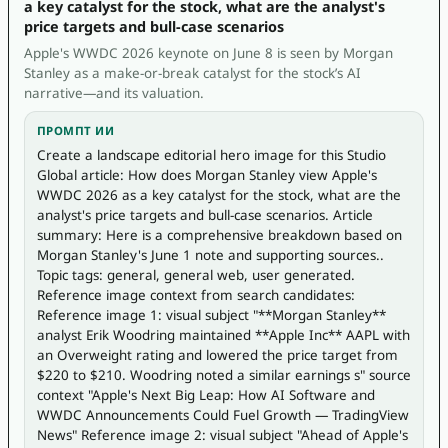
a key catalyst for the stock, what are the analyst's
price targets and bull-case scenarios
Apple's WWDC 2026 keynote on June 8 is seen by Morgan
Stanley as a make-or-break catalyst for the stock’s AI
narrative—and its valuation.
ПРОМПТ ИИ
Create a landscape editorial hero image for this Studio 
Global article: How does Morgan Stanley view Apple's 
WWDC 2026 as a key catalyst for the stock, what are the 
analyst's price targets and bull-case scenarios. Article 
summary: Here is a comprehensive breakdown based on 
Morgan Stanley's June 1 note and supporting sources.. 
Topic tags: general, general web, user generated. 
Reference image context from search candidates: 
Reference image 1: visual subject "**Morgan Stanley** 
analyst Erik Woodring maintained **Apple Inc** AAPL with 
an Overweight rating and lowered the price target from 
$220 to $210. Woodring noted a similar earnings s" source 
context "Apple's Next Big Leap: How AI Software and 
WWDC Announcements Could Fuel Growth — TradingView 
News" Reference image 2: visual subject "Ahead of Apple's 