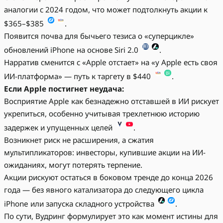
аналогии с 2024 годом, что может подтолкнуть акции к
$365–$385
.
Появится почва для бычьего тезиса о «суперцикле»
обновлений iPhone на основе Siri 2.0
.
Нарратив сменится с «Apple отстает» на «у Apple есть своя
ИИ-платформа» — путь к таргету в $440
.
Если Apple постигнет неудача:
Восприятие Apple как безнадежно отставшей в ИИ рискует
укрепиться, особенно учитывая трехлетнюю историю
задержек и упущенных целей
.
Возникнет риск не расширения, а сжатия
мультипликаторов: инвесторы, купившие акции на ИИ-
ожиданиях, могут потерять терпение.
Акции рискуют остаться в боковом тренде до конца 2026
года — без явного катализатора до следующего цикла
iPhone или запуска складного устройства
.
По сути, Вудринг формулирует это как момент истины для