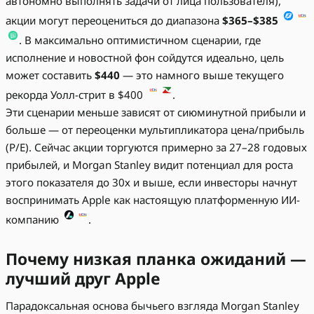
автономно выполнять задачи от лица пользователя),
акции могут переоцениться до диапазона
$365–$385
. В максимально оптимистичном сценарии, где
исполнение и новостной фон сойдутся идеально, цель
может составить
$440
— это намного выше текущего
рекорда Уолл-стрит в $400
.
Эти сценарии меньше зависят от сиюминутной прибыли и
больше — от переоценки мультипликатора цена/прибыль
(P/E). Сейчас акции торгуются примерно за 27–28 годовых
прибылей, и Morgan Stanley видит потенциал для роста
этого показателя до 30х и выше, если инвесторы начнут
воспринимать Apple как настоящую платформенную ИИ-
компанию
.
Почему низкая планка ожиданий —
лучший друг Apple
Парадоксальная основа бычьего взгляда Morgan Stanley