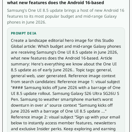
what new features does the Android 16-based
Samsung's One UI 8.5 update brings a host of new Android 16
features to its most popular budget and mid-range Galaxy
phones in June 2026.
PROMPT DE IA
Create a landscape editorial hero image for this Studio 
Global article: Which budget and mid-range Galaxy phones 
are receiving Samsung's One UI 8.5 update in June 2026, 
what new features does the Android 16-based. Article 
summary: Here's everything we know about the One UI 
8.5 update as of early June 2026.. Topic tags: general, 
general web, user generated. Reference image context 
from search candidates: Reference image 1: visual subject 
"#### Samsung kicks off June 2026 with a barrage of One 
UI 8.5 update rollout. Samsung Galaxy S26 Ultra SG26U S 
Pen. Samsung to weather smartphone market’s worst 
downturn in over a" source context "Samsung kicks off 
June 2026 with a barrage of One UI 8.5 update ..." 
Reference image 2: visual subject "Sign up with your email 
below to instantly access member features, newsletters 
and exclusive Insider perks. Keep exploring and earning 