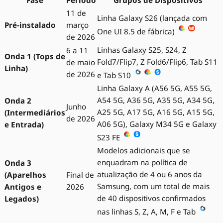
Fase
Período
Grupos de Dispositivos
11 de
Linha Galaxy S26 (lançada com
Pré-instalado
março
One UI 8.5 de fábrica)
de 2026
Linhas Galaxy S25, S24, Z
6 a 11
Onda 1 (Tops de
Fold7/Flip7, Z Fold6/Flip6, Tab S11
de maio
Linha)
de 2026
e Tab S10
Linha Galaxy A (A56 5G, A55 5G,
A54 5G, A36 5G, A35 5G, A34 5G,
Onda 2
Junho
A25 5G, A17 5G, A16 5G, A15 5G,
(Intermediários
de 2026
A06 5G), Galaxy M34 5G e Galaxy
e Entrada)
S23 FE
Modelos adicionais que se
enquadram na política de
Onda 3
atualização de 4 ou 6 anos da
(Aparelhos
Final de
Samsung, com um total de mais
Antigos e
2026
de 40 dispositivos confirmados
Legados)
nas linhas S, Z, A, M, F e Tab