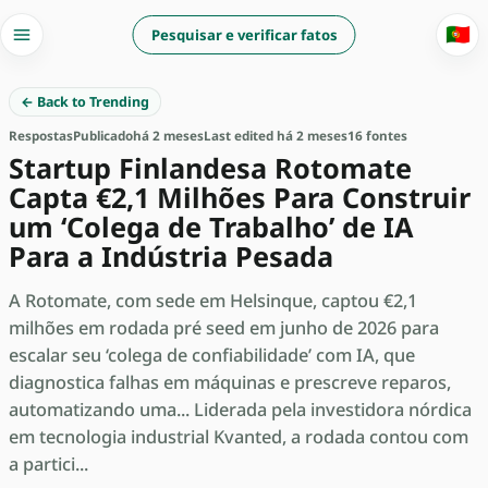
🇵🇹
Pesquisar e verificar fatos
← Back to Trending
Respostas
Publicado
há 2 meses
Last edited há 2 meses
16 fontes
Startup Finlandesa Rotomate
Capta €2,1 Milhões Para Construir
um ‘Colega de Trabalho’ de IA
Para a Indústria Pesada
A Rotomate, com sede em Helsinque, captou €2,1
milhões em rodada pré seed em junho de 2026 para
escalar seu ‘colega de confiabilidade’ com IA, que
diagnostica falhas em máquinas e prescreve reparos,
automatizando uma... Liderada pela investidora nórdica
em tecnologia industrial Kvanted, a rodada contou com
a partici...