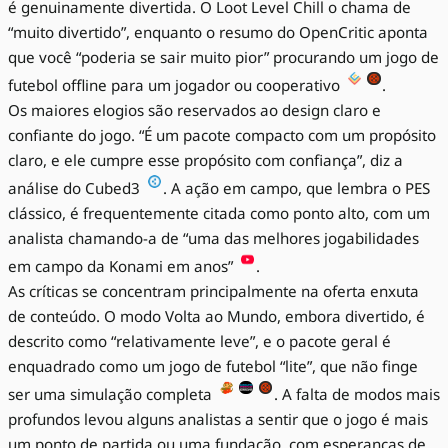
é genuinamente divertida. O Loot Level Chill o chama de
“muito divertido”, enquanto o resumo do OpenCritic aponta
que você “poderia se sair muito pior” procurando um jogo de
futebol offline para um jogador ou cooperativo
.
Os maiores elogios são reservados ao design claro e
confiante do jogo. “É um pacote compacto com um propósito
claro, e ele cumpre esse propósito com confiança”, diz a
análise do Cubed3
. A ação em campo, que lembra o PES
clássico, é frequentemente citada como ponto alto, com um
analista chamando-a de “uma das melhores jogabilidades
em campo da Konami em anos”
.
As críticas se concentram principalmente na oferta enxuta
de conteúdo. O modo Volta ao Mundo, embora divertido, é
descrito como “relativamente leve”, e o pacote geral é
enquadrado como um jogo de futebol “lite”, que não finge
ser uma simulação completa
. A falta de modos mais
profundos levou alguns analistas a sentir que o jogo é mais
um ponto de partida ou uma fundação, com esperanças de