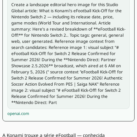
Create a landscape editorial hero image for this Studio 
Global article: What is Konami's eFootball Kick-Off for the 
Nintendo Switch 2 — including its release date, price, 
game modes (World Tour and International. Article 
summary: Here's a revised breakdown of **eFootball Kick-
Off!** for Nintendo Switch 2.. Topic tags: general, general 
web, user generated. Reference image context from 
search candidates: Reference image 1: visual subject "# 
eFootball Kick-Off! for Switch 2 Release Confirmed for 
Summer 2026! During the **Nintendo Direct: Partner 
Showcase 2.5.2026** broadcast, which aired at 6 AM on 
February 5, 2026 (" source context "eFootball Kick-Off! for 
Switch 2 Release Confirmed for Summer 2026! Authentic 
Soccer Action Evolved From PES | Saiga NAK" Reference 
image 2: visual subject "# eFootball Kick-Off! for Switch 2 
Release Confirmed for Summer 2026! During the 
**Nintendo Direct: Part
openai.com
A Konami trouxe a série eFootball — conhecida