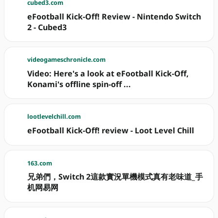
cubed3.com
eFootball Kick-Off! Review - Nintendo Switch
2 - Cubed3
videogameschronicle.com
Video: Here's a look at eFootball Kick-Off,
Konami's offline spin-off ...
lootlevelchill.com
eFootball Kick-Off! review - Loot Level Chill
163.com
兄弟們，Switch 2這款實況單機模式真有老味道_手
机网易网