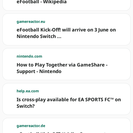
eFootball - Wikipedia
gamereactor.eu
eFootball Kick-Off! will arrive on 3 June on
Nintendo Switch ...
nintendo.com
How to Play Together via GameShare -
Support - Nintendo
help.ea.com
Is cross-play available for EA SPORTS FC™ on
Switch?
gamereactor.de