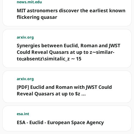
news.mit.edu
MIT astronomers discover the earliest known
flickering quasar
arxiv.org
Synergies between Euclid, Roman and JWST
Could Reveal Quasars at up to z∼similar-
to𝑧absentz\simitalic_z ∼ 15
arxiv.org
[PDF] Euclid and Roman with JWST Could
Reveal Quasars at up to $z ...
esa.int
ESA - Euclid - European Space Agency