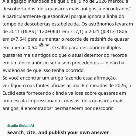
A alegação infundada de que 6 de julho de 2026 marcou a
descoberta dos "dois quasares mais antigos já encontrados"
é particularmente questionável porque ignora a linha do
tempo de descobertas estabelecida. Os astrônomos levaram
de 2011 (ULAS J1120+0641 em z=7,1) a 2021 (J0313-1806
em z=7,64) para aumentar o recorde de redshift de quasar
em apenas 0,54
. O salto para descobrir múltiplos
quasares mais antigos do que o atual detentor do recorde
em um único anúncio seria sem precedentes — e não há
evidências de que isso tenha ocorrido.
Se você encontrar um artigo fazendo essa afirmação,
verifique-o nas fontes oficiais acima. Em meados de 2026, o
Euclid está fornecendo ciência valiosa sobre quasares em
uma escala impressionante, mas os "dois quasares mais
antigos já encontrados" permanecem por descobrir.
Studio Global AI
Search, cite, and publish your own answer