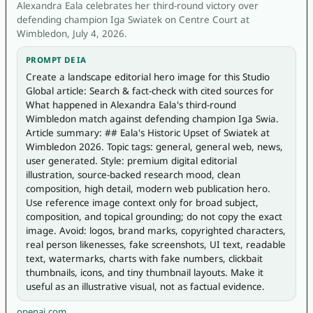
Alexandra Eala celebrates her third-round victory over
defending champion Iga Swiatek on Centre Court at
Wimbledon, July 4, 2026.
PROMPT DE IA
Create a landscape editorial hero image for this Studio 
Global article: Search & fact-check with cited sources for 
What happened in Alexandra Eala's third-round 
Wimbledon match against defending champion Iga Swia. 
Article summary: ## Eala's Historic Upset of Swiatek at 
Wimbledon 2026. Topic tags: general, general web, news, 
user generated. Style: premium digital editorial 
illustration, source-backed research mood, clean 
composition, high detail, modern web publication hero. 
Use reference image context only for broad subject, 
composition, and topical grounding; do not copy the exact 
image. Avoid: logos, brand marks, copyrighted characters, 
real person likenesses, fake screenshots, UI text, readable 
text, watermarks, charts with fake numbers, clickbait 
thumbnails, icons, and tiny thumbnail layouts. Make it 
useful as an illustrative visual, not as factual evidence.
openai.com