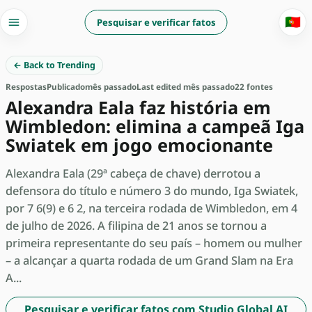
🇵🇹
Pesquisar e verificar fatos
← Back to Trending
Respostas
Publicado
mês passado
Last edited mês passado
22 fontes
Alexandra Eala faz história em
Wimbledon: elimina a campeã Iga
Swiatek em jogo emocionante
Alexandra Eala (29ª cabeça de chave) derrotou a
defensora do título e número 3 do mundo, Iga Swiatek,
por 7 6(9) e 6 2, na terceira rodada de Wimbledon, em 4
de julho de 2026. A filipina de 21 anos se tornou a
primeira representante do seu país – homem ou mulher
– a alcançar a quarta rodada de um Grand Slam na Era
A...
Pesquisar e verificar fatos com Studio Global AI