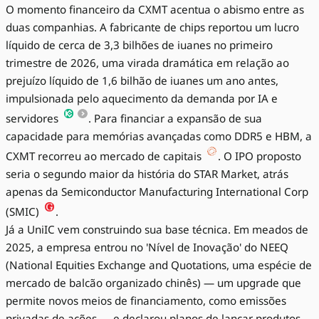
O momento financeiro da CXMT acentua o abismo entre as
duas companhias. A fabricante de chips reportou um lucro
líquido de cerca de 3,3 bilhões de iuanes no primeiro
trimestre de 2026, uma virada dramática em relação ao
prejuízo líquido de 1,6 bilhão de iuanes um ano antes,
impulsionada pelo aquecimento da demanda por IA e
servidores
. Para financiar a expansão de sua
capacidade para memórias avançadas como DDR5 e HBM, a
CXMT recorreu ao mercado de capitais
. O IPO proposto
seria o segundo maior da história do STAR Market, atrás
apenas da Semiconductor Manufacturing International Corp
(SMIC)
.
Já a UniIC vem construindo sua base técnica. Em meados de
2025, a empresa entrou no 'Nível de Inovação' do NEEQ
(National Equities Exchange and Quotations, uma espécie de
mercado de balcão organizado chinês) — um upgrade que
permite novos meios de financiamento, como emissões
privadas de ações — e declarou planos de lançar produtos