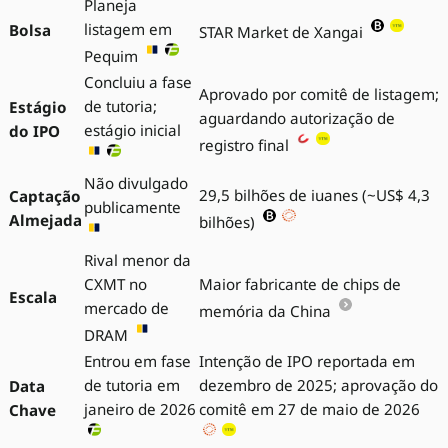
Planeja
listagem em
Bolsa
STAR Market de Xangai
Pequim
Concluiu a fase
Aprovado por comitê de listagem;
de tutoria;
Estágio
aguardando autorização de
estágio inicial
do IPO
registro final
Não divulgado
29,5 bilhões de iuanes (~US$ 4,3
Captação
publicamente
Almejada
bilhões)
Rival menor da
CXMT no
Maior fabricante de chips de
Escala
mercado de
memória da China
DRAM
Entrou em fase
Intenção de IPO reportada em
de tutoria em
dezembro de 2025; aprovação do
Data
janeiro de 2026
comitê em 27 de maio de 2026
Chave