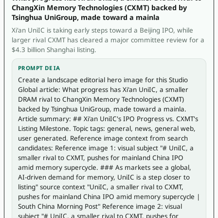
ChangXin Memory Technologies (CXMT) backed by
Tsinghua UniGroup, made toward a mainla
Xi'an UniIC is taking early steps toward a Beijing IPO, while
larger rival CXMT has cleared a major committee review for a
$4.3 billion Shanghai listing.
PROMPT DE IA
Create a landscape editorial hero image for this Studio 
Global article: What progress has Xi'an UniIC, a smaller 
DRAM rival to ChangXin Memory Technologies (CXMT) 
backed by Tsinghua UniGroup, made toward a mainla. 
Article summary: ## Xi'an UniIC's IPO Progress vs. CXMT's 
Listing Milestone. Topic tags: general, news, general web, 
user generated. Reference image context from search 
candidates: Reference image 1: visual subject "# UniIC, a 
smaller rival to CXMT, pushes for mainland China IPO 
amid memory supercycle. ### As markets see a global, 
AI-driven demand for memory, UniIC is a step closer to 
listing" source context "UniIC, a smaller rival to CXMT, 
pushes for mainland China IPO amid memory supercycle | 
South China Morning Post" Reference image 2: visual 
subject "# UniIC, a smaller rival to CXMT, pushes for 