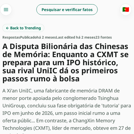
🇵🇹
Pesquisar e verificar fatos
← Back to Trending
Respostas
Publicado
há 2 meses
Last edited há 2 meses
23 fontes
A Disputa Bilionária das Chinesas
de Memória: Enquanto a CXMT se
prepara para um IPO histórico,
sua rival UniIC dá os primeiros
passos rumo à bolsa
A Xi'an UniIC, uma fabricante de memória DRAM de
menor porte apoiada pelo conglomerado Tsinghua
UniGroup, concluiu sua fase obrigatória de 'tutoria' para
IPO em junho de 2026, um passo inicial rumo a uma
oferta públic... Em contraste, a ChangXin Memory
Technologies (CXMT), líder de mercado, obteve em 27 de