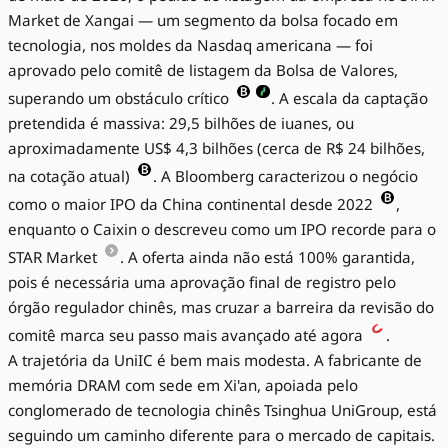
Market de Xangai — um segmento da bolsa focado em
tecnologia, nos moldes da Nasdaq americana — foi
aprovado pelo comitê de listagem da Bolsa de Valores,
superando um obstáculo crítico
. A escala da captação
pretendida é massiva: 29,5 bilhões de iuanes, ou
aproximadamente US$ 4,3 bilhões (cerca de R$ 24 bilhões,
na cotação atual)
. A Bloomberg caracterizou o negócio
como o maior IPO da China continental desde 2022
,
enquanto o Caixin o descreveu como um IPO recorde para o
STAR Market
. A oferta ainda não está 100% garantida,
pois é necessária uma aprovação final de registro pelo
órgão regulador chinês, mas cruzar a barreira da revisão do
comitê marca seu passo mais avançado até agora
.
A trajetória da UniIC é bem mais modesta. A fabricante de
memória DRAM com sede em Xi'an, apoiada pelo
conglomerado de tecnologia chinês Tsinghua UniGroup, está
seguindo um caminho diferente para o mercado de capitais.